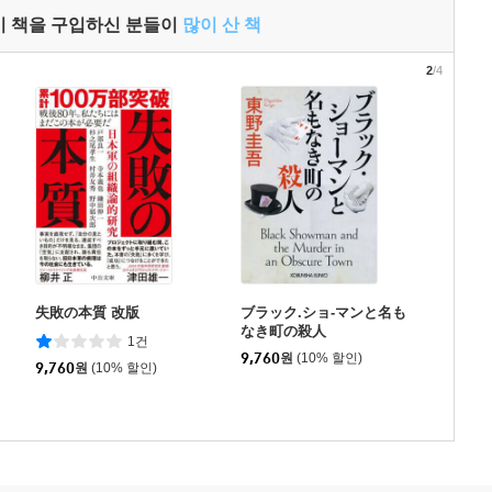
이 책을 구입하신 분들이
많이 산 책
2
/4
失敗の本質 改版
ブラック.ショ-マンと名も
なき町の殺人
1건
9,760
원
(10% 할인)
9,760
원
(10% 할인)