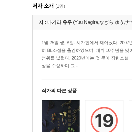
저자 소개
(1명)
저 :
나기라 유우
(Yuu Nagira,なぎら ゆう,
1월 25일 생, A형. 시가현에서 태어났다. 
히 BL소설을 출간하였으며, 데뷔 10주년을 
범위를 넓혔다. 2020년에는 첫 문예 장편소
상을 수상하며 그 ...
작가의 다른 상품