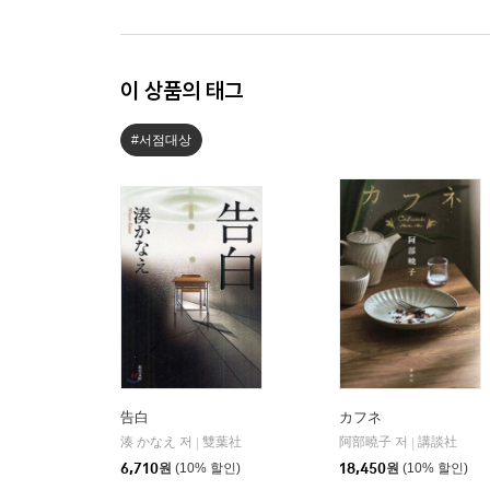
이 상품의 태그
#서점대상
告白
カフネ
湊 かなえ 저
雙葉社
阿部曉子 저
講談社
|
|
6,710
원
(10% 할인)
18,450
원
(10% 할인)