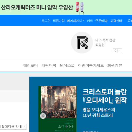
로그인
회원가입
마이페이지
카트
주문/배송
고객센터
Gl
해리포터
캐릭터북
원작소설
어린이특가세트
회원리뷰
 & 에디션 안내