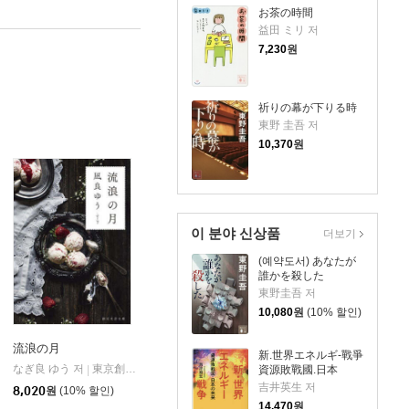
お茶の時間
益田 ミリ 저
7,230
원
祈りの幕が下りる時
東野 圭吾 저
10,370
원
이 분야 신상품
더보기
(예약도서) あなたが
誰かを殺した
東野圭吾 저
10,080
원
(10% 할인)
流浪の月
新.世界エネルギ-戰爭
なぎ良 ゆう 저
東京創元社
資源敗戰國.日本
|
吉井英生 저
8,020
원
(10% 할인)
14,470
원