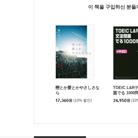
이 책을 구입하신 분
戀とか愛とかやさしさな
TOEIC L&
ら
題でる 1000
17,360
원
(10% 할인)
24,950
원
(1