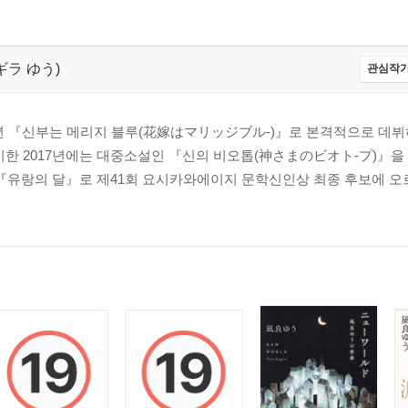
ナギラ ゆう)
관심작가
2007년 『신부는 메리지 블루(花嫁はマリッジブル-)』로 본격적으로 데뷔
맞이한 2017년에는 대중소설인 『신의 비오톱(神さまのビオト-プ)』
설 『유랑의 달』로 제41회 요시카와에이지 문학신인상 최종 후보에 오