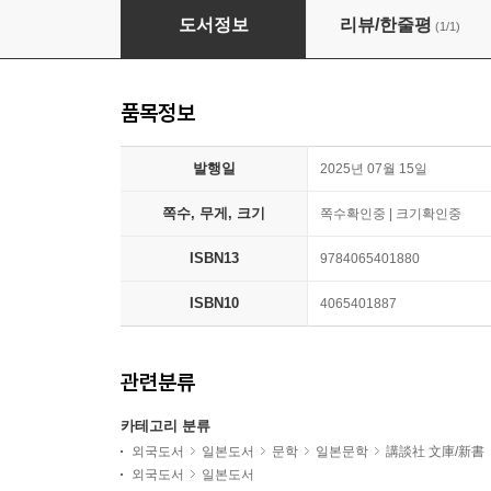
汝,星のごとく
도서정보
리뷰/한줄평
(1/1)
품목정보
발행일
2025년 07월 15일
쪽수, 무게, 크기
쪽수확인중 | 크기확인중
ISBN13
9784065401880
ISBN10
4065401887
관련분류
카테고리 분류
외국도서
일본도서
문학
일본문학
講談社 文庫/新書
외국도서
일본도서