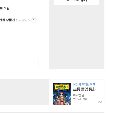
인트 적립
만원 상품권
신규발급시
AD