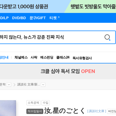
D/LP
DVD/BD
문구
/GIFT
티켓
장안내
채널예스
사락
예스펀딩
클래스24
독서유형검사
RBTI Lab
독서유형검사
크클 심야 독서 모임
OPEN
문학
講談社 文庫/新...
소득공제
수입
汝,星のごとく
[ 講談社文庫 ]
직수입일서
바인딩