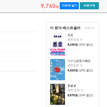
9,760
카트에 넣기
바로구매
원
이 분야 베스트셀러
더보기
惡意
東野圭吾 저
8,240
원
(10% 할인)
小さな故意の物語
東野圭吾 저
5,420
원
(10% 할인)
新參者
東野 圭吾 저
8,670
원
(10% 할인)