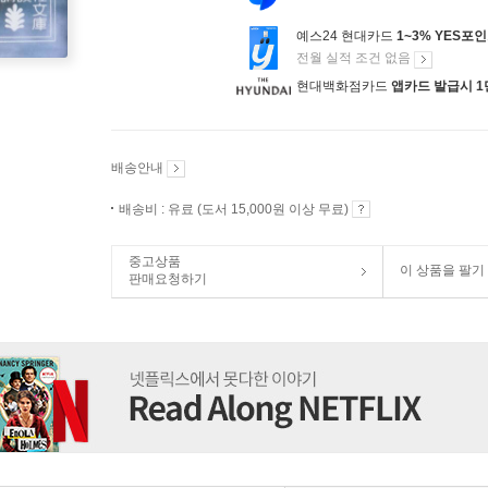
예스24 현대카드
1~3% YES포
전월 실적 조건 없음
현대백화점카드
앱카드 발급시 1
배송안내
배송비 : 유료 (도서 15,000원 이상 무료)
중고상품
이 상품을 팔기
판매요청하기