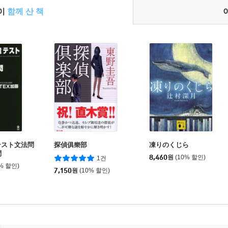
들이
함께 산 책
Rテスト文法問
探偵俱樂部
凍りのくじら
問
8,460
원
(10% 할인)
1건
0% 할인)
7,150
원
(10% 할인)