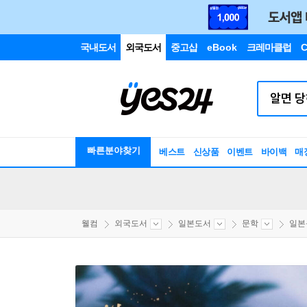
국내도서
외국도서
중고샵
eBook
크레마클럽
C
빠른분야찾기
베스트
신상품
이벤트
바이백
매
웰컴
외국도서
일본도서
문학
일본