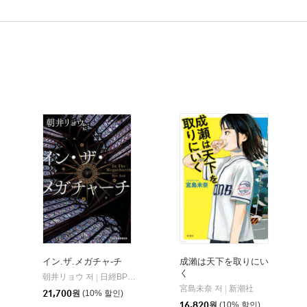
イン.ザ.メガチャ-チ
成瀨は天下を取りにい
く
朝井リョウ 저
日經BP日本經
|
宮島未奈 저
新潮社
|
21,700
원
(10% 할인)
16,820
원
(10% 할인)