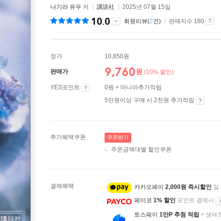
나기라 유우
저
講談社
2025년 07월 15일
10.0
회원리뷰(
2
건)
판매지수 180
정가
10,850원
9,760
원
판매가
(10% 할인)
YES포인트
0원 + 마니아추가적립
5만원이상 구매 시 2천원 추가적립
추가혜택쿠폰
쿠폰받기
주문금액대별 할인쿠폰
결제혜택
카카오페이
2,000원 즉시할인
일
페이코
1% 할인
포인트 결제시
토스페이
1만P 추첨 적립
+ 생애