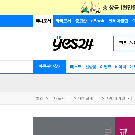
국내도서
외국도서
중고샵
eBook
크레마클럽
C
빠른분야찾기
베스트
신상품
이벤트
바이백
매
웰컴
국내도서
대학교재
사범대 계열