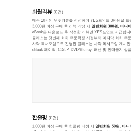
교사교육기관에서 교사가 어떻게 길러지는지의 문제
회원리뷰
인간’이라거나 ‘스스로 혁신하지 못하는 사람들’
(0건)
점을 신랄하게 지적하면서 시작한다. 무엇보다
매주 10건의 우수리뷰를 선정하여 YES포인트 3만원을 드
3,000원 이상 구매 후 리뷰 작성 시
일반회원 300원, 마니아
교사교육기관의 입장과 실천의 딜레마 상황을 직시
eBook은 다운로드 후 작성한 리뷰만 YES포인트 지급됩니
우선 이 책에서 기술하고 있는 교육대학의 문제
클래스는 첫번째 회차 주문확정 시점부터 마지막 회차 주문
교사교육기관에서 가르치는 교수들 또한 학문분야
사락 독서모임으로 진행된 클래스는 사락 독서모임 게시판
수밖에 없는 이 상황에서, 교육대학은 어떻게든 
eBook 페이백, CD/LP, DVD/Blu-ray, 패션 및 판매금
바라고, 더욱이 교사교육기관으로서 교육대학의 
한다.” 교육대학을 바라보는 저자의 이런 관점은
거론한다. “교사교육기관은 조롱의 대상이 된 
재생산하고 있다. 교육대학의 교수에 대한 경멸
엄밀한 지식 추구에 목을 매며, 교환가치를 생성
학생과 엘리트 전문직과의 유대를 강화하려 하지
교수의 위계가 점차 두드러지고, 교사교육을 담당
이러한 조롱과 경멸이 어제, 오늘의 문제가 아니라는
한줄평
(0건)
그런데 이러한 교직과 교육대학에 대한 조롱섞인 
두 가지 주요 내용은 “첫째, 교육대학의 낮은 지
1,000원 이상 구매 후 한줄평 작성 시
일반회원 50원, 마니