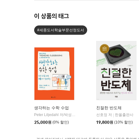
이 상품의 태그
#세종도서학술부문선정도서
생각하는 수학 수업
친절한 반도체
Peter Liljedahl 저/박성선 역
경문사
선호정 저
한올출판사
|
|
25,000
원
(0% 할인)
19,800
원
(10% 할인)