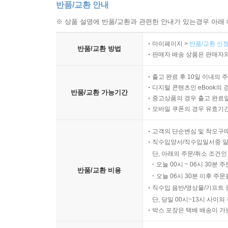
반품/교환 안내
시험준비 강좌를 이수해야 한다. 따라서 교사대에서
※ 상품 설명에 반품/교환과 관련한 안내가 있는경우 아래 
그렇다고 믿고 있을 뿐이다. 매년 교사임용을 위
배출했는지 통계내는 것 정도로 교사교육기관의 교
마이페이지 >
반품/교환 신청
반품/교환 방법
제공되지 않는다. 그냥 결과로서 받아들여지고 인정
판매자 배송 상품은 판매자와
둘째, 교사교육을 위한 여러 모델들이 있지만 한국은
교육학개론을 수강해야 하고, 몇몇 교직강좌를 선택해
출고 완료 후 10일 이내의 
디지털 콘텐츠인 eBook의 
특수교육, 학교폭력 대책 및 예방 등. 큰 변화가
반품/교환 가능기간
중고상품의 경우 출고 완료일
수강해야 하는 강좌의 종류가 약간 바뀐 정도일 뿐,
모바일 쿠폰의 경우 유효기간(
점은 표면적으로 거의 바뀌지 않았다. 심지어 교직
교육실습을 강조하기 위한 강좌가 등장했지만, 이
고객의 단순변심 및 착오구
직수입양서/직수입일서중 일
강화하고 있는지는 아무런 정보를 전해주지 못하고
단, 아래의 주문/취소 조건인
가르치고 있는 상황이 연출되고 있다.
오늘 00시 ~ 06시 30분 
셋째, 교사교육을 담당하는 교사대 교수진은 교사교
반품/교환 비용
오늘 06시 30분 이후 주문
없다. 교사교육을 담당하는 데 가장 적합한 능력
직수입 음반/영상물/기프트 
있어야 하고, 이를 어떤 교육적 개입과 과정을 통해
단, 당일 00시~13시 사이
있지 못하다. 교사에게 필요한 능력이 무엇인지 나
박스 포장은 택배 배송이 가
수 있는 수준의 개념과 설명으로 서술하고 이에 합