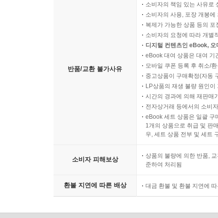
소비자의 책임 있는 사유로 
통해 명확하게 길러질 수 있는지에 대해 역시 합의
소비자의 사용, 포장 개봉에 
넘어 모든 학문분야에서 학문후속세대 혹은 실천
복제가 가능한 상품 등의 포장을 
우리는 교사를 길러내는 최적의 방법과 그 방법에 
소비자의 요청에 따라 개별
상황에서 경쟁을 야기하는 시험을 통해 시험에 강
디지털 컨텐츠인 eBook, 
eBook 대여 상품은 대여 기
대해 합의가 이루어지지 않는 이유와 같다고나 할까
모바일 쿠폰 등록 후 취소/환
반품/교환 불가사유
학교 교육에 대한 실제 문제를 경험하게 해야 한
중고상품이 구매확정(자동 
강조되는 교육과정이어야 하는지, 교사로서 공통
LP상품의 재생 불량 원인이 기
시끄럽지만 누구 하나 나서서 합의를 이끌어 낼 수
시간의 경과에 의해 재판매가
전자상거래 등에서의 소비자
것이다.
eBook 세트 상품은 일괄 
넷째, 교사교육기관은 종합대학 내에 있어야 
1개의 상품으로 취급 및 판매
기능하고 있다. 이와 달리 사범대학은 대체로
우, 세트 상품 전부 및 세트
교사임용률이 (학교마다 좀 다르기는 하겠지만) 당
상품의 불량에 의한 반품, 교
학교와 학과마다 다르다는 점을 상기하더라도) 5~1
소비자 피해보상
준하여 처리됨
그러나 사범대학은 ‘목적대학’으로서의 기관 정체성
‘교사양성’에 맞춰져 있지만, 정작 교사가 되는 
환불 지연에 따른 배상
대금 환불 및 환불 지연에 
상황에서 교사대에 입학하는 학생은 예외없이 교사가
있겠지만, 이 ‘야무진 꿈’을 실현하게 되는 학생