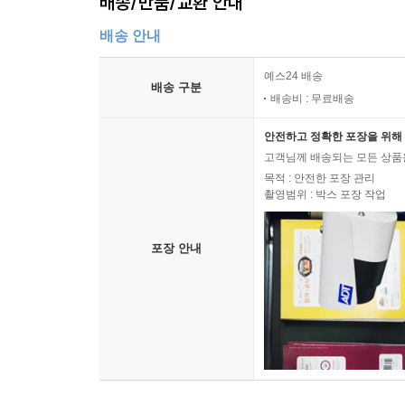
배송/반품/교환 안내
지위 또한 한국 상황에서는 잘 들어맞는 이야기같아
한국의 교사양성, 즉 교사교육이 어디에서 어떻
배송 안내
것이다.
누구나 전제하고 있듯, 한국의 교사는 유능하고,
예스24 배송
배송 구분
반드시 이수해야 하는 교직과목의 종류, 각 전공
배송비 : 무료배송
키워지는 내용들을 이해하게 되었다고 할 수 있
안전하고 정확한 포장을 위해 
길러내기에 적절한 능력들을 지니고 있을까? 다른
고객님께 배송되는 모든 상품을
목적에 충실한가? 이 목적에 충실하다는 말의 의
목적 : 안전한 포장 관리
들여놓도록 의도하듯, 교사대 졸업생들은 교사가 되
촬영범위 : 박스 포장 작업
사실 위에서 질문한 내용에 대해 뭐하나 뽀죡
교사교육자로, 또 교사교육을 받고 교사경력을 거
포장 안내
교사교육기관인 사범대학과 교육대학교의 조직, 교
한다고 생각한다. 간단하게 우리가 가진 문제의식
있다. 따라서 여기서의 논의는 한국교사교육에 대한 
우선 교사가 되는 과정에서 교사대가 제공하는 것
합격하기 위해서는 ‘노량진 교육학 학원’, ‘인터
교사대의 교육과정만으로는 임용시험에 합격하기 
임용하는 것이 순서겠지만, 임용을 위한 시험 때