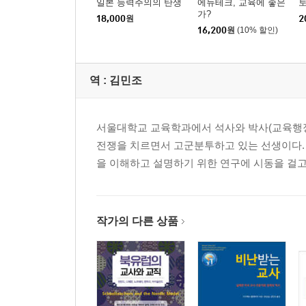
일본 능력주의의 탄생
에듀테크, 교육에 좋은
가?
18,000
원
2
16,200
원
(10% 할인)
역 :
김민조
서울대학교 교육학과에서 석사와 박사(교육행
전쟁을 치르면서 고군분투하고 있는 선생이다. 
을 이해하고 설명하기 위한 연구에 시동을 걸고
작가의 다른 상품