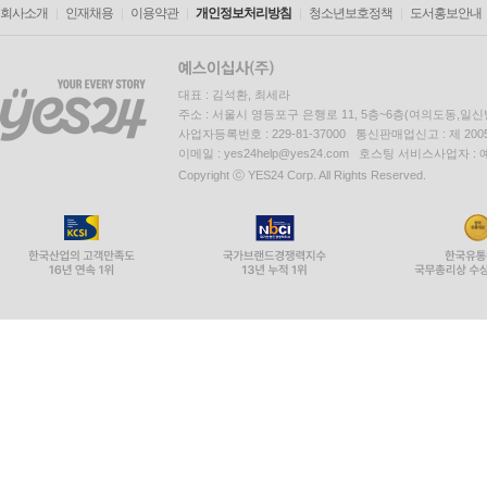
인정하는 자격증을 취득하도록 하기 위한 경직된 
회사소개
인재채용
이용약관
개인정보처리방침
청소년보호정책
도서홍보안내
교사가 아닌 다른 직장을 택해야 하는 학생들은 다
일을 할 수 없는 실업자를, 차악의 상황에서는 
그런데 이것은 개별 졸업생의 진로에 관한 문제를
대표 : 김석환, 최세라
주소 : 서울시 영등포구 은행로 11, 5층~6층(여의도동,일신
교사교육기관으로서의 사범대학은 종합대학 안에 
사업자등록번호 : 229-81-37000 통신판매업신고 : 제 200
지도자들은 이 당연함을 결코 당연하다고 생각하
이메일 : yes24help@yes24.com 호스팅 서비스사업자 :
Copyright ⓒ YES24 Corp. All Rights Reserved.
전문화된 교육과정을 갖추었다고 하지만, 외부의 
방법에서 다양하게 중복된다. 결국 종합대학 내에
보인다. 종합대학 내에서 1류 학문과 2류 학문을
내보내려 한다. 이 점에 있어 교사교육기관의 
있기는 하지만, 이는 종합대학 내 다른 학문분야의 
여기에 또 다른 쟁점과 문제가 얼마든지 더해질 
쟁점과 문제를 제기하는 것을 넘어 해결할 수 있는
딜레마라면 이런 문제와 논쟁만으로 가득한 교사교
우리 공역자 대부분은 교사교육을 담당하는 교육
그렇듯, 교사가 되기 위해 반드시 수강해야 하는
되려면 반드시 수강해야 하는 강의를 맡아왔다. 우