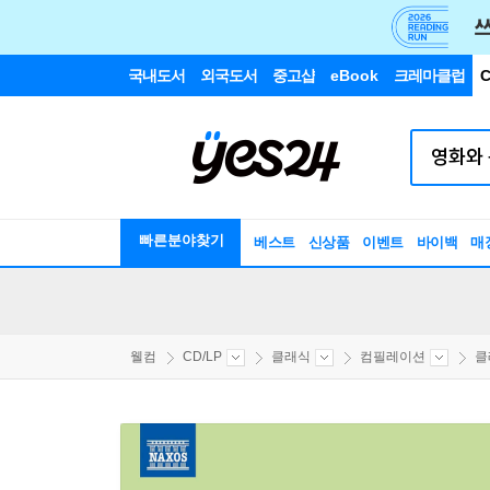
국내도서
외국도서
중고샵
eBook
크레마클럽
C
빠른분야찾기
베스트
신상품
이벤트
바이백
매
웰컴
CD/LP
클래식
컴필레이션
클