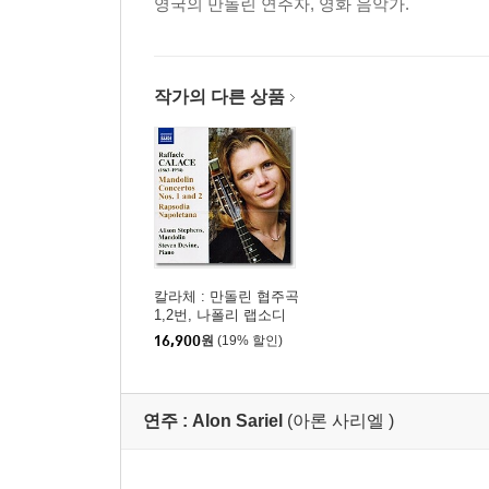
영국의 만돌린 연주자, 영화 음악가.
작가의 다른 상품
칼라체 : 만돌린 협주곡
1,2번, 나폴리 랩소디
외
16,900
원
(19% 할인)
연주 :
Alon Sariel
(아론 사리엘 )