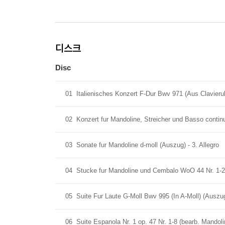
디스크
Disc
01
Italienisches Konzert F-Dur Bwv 971 (Aus Clavierub
02
Konzert fur Mandoline, Streicher und Basso contin
03
Sonate fur Mandoline d-moll (Auszug) - 3. Allegro
04
Stucke fur Mandoline und Cembalo WoO 44 Nr. 1-2 
05
Suite Fur Laute G-Moll Bwv 995 (In A-Moll) (Auszug
06
Suite Espanola Nr. 1 op. 47 Nr. 1-8 (bearb. Mandoli