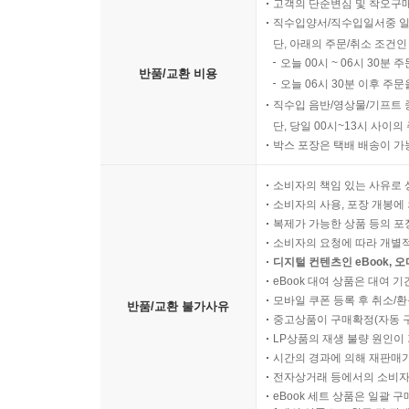
고객의 단순변심 및 착오구
직수입양서/직수입일서중 일
단, 아래의 주문/취소 조건인
오늘 00시 ~ 06시 30분 
반품/교환 비용
오늘 06시 30분 이후 주문
직수입 음반/영상물/기프트 
단, 당일 00시~13시 사이
박스 포장은 택배 배송이 가
소비자의 책임 있는 사유로 
소비자의 사용, 포장 개봉에 
복제가 가능한 상품 등의 포장을 
소비자의 요청에 따라 개별
디지털 컨텐츠인 eBook, 
eBook 대여 상품은 대여 기
모바일 쿠폰 등록 후 취소/환
반품/교환 불가사유
중고상품이 구매확정(자동 
LP상품의 재생 불량 원인이 기
시간의 경과에 의해 재판매가
전자상거래 등에서의 소비자
eBook 세트 상품은 일괄 