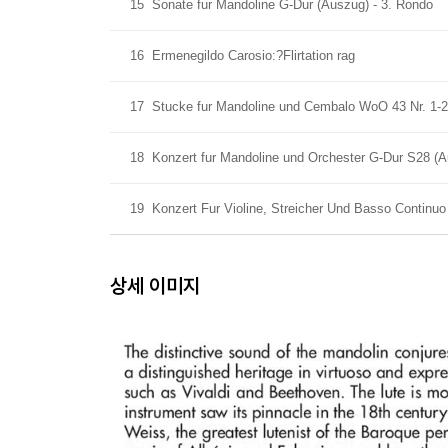
15
Sonate fur Mandoline G-Dur (Auszug) - 3. Rondo
16
Ermenegildo Carosio:?Flirtation rag
17
Stucke fur Mandoline und Cembalo WoO 43 Nr. 1-2
18
Konzert fur Mandoline und Orchester G-Dur S28 (Au
19
Konzert Fur Violine, Streicher Und Basso Continuo
상세 이미지