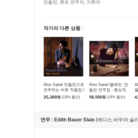
만돌린, 류트 연주자, 지휘자
작가의 다른 상품
Alon Sariel 만돌린으로
Alon Sariel 텔레만: 만
A
연주하는 바흐 작품집 I
돌린 연주집 - 환상곡,
돌
I (Plucked Bach II)
소나타, 모음곡 (Telem
소
25,300
원
(19% 할인)
18,100
원
(19% 할인)
4
ann: Concerto, Suite,
a
Sonata, Fantasia for M
S
andolin)
a
연주 :
Edith Bauer Slais
(에디스 바우어 슬