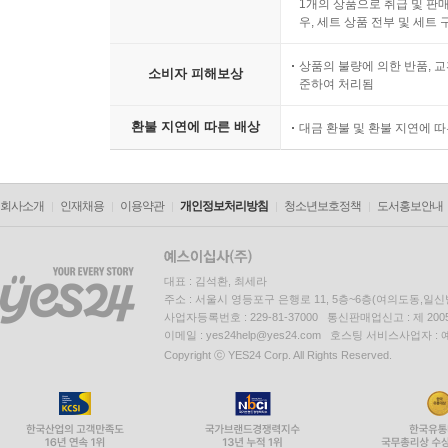
1개의 상품으로 취급 및 판매
우, 세트 상품 전부 및 세트
상품의 불량에 의한 반품, 교
소비자 피해보상
준하여 처리됨
환불 지연에 따른 배상
대금 환불 및 환불 지연에 
회사소개
인재채용
이용약관
개인정보처리방침
청소년보호정책
도서홍보안내
대표 : 김석환, 최세라
주소 : 서울시 영등포구 은행로 11, 5층~6층(여의도동,일신
사업자등록번호 : 229-81-37000 통신판매업신고 : 제 200
이메일 : yes24help@yes24.com 호스팅 서비스사업자 :
Copyright ⓒ YES24 Corp. All Rights Reserved.