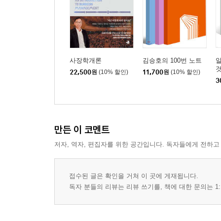
돈을 다루는 네 가지 능력
이런 곳에 나는 투자 안 한다
보험은 저축이 아니다
예쁜 쓰레기
경제에 대한 해석은 자신의 정치적 신념에서 벗어나
사장학개론
김승호의 100번 노트
마중물과 종잣돈 1억 만들기의 다섯 가지 규칙
것
22,500
원
(10% 할인)
11,700
원
(10% 할인)
좋은 부채, 나쁜 부채
3
세상의 권위에 항상 의심을 품어라
좋은 돈이 찾아오게 하는 일곱 가지 비법
직장인들이 부자가 되는 두 가지 방법
만든 이 코멘트
감독(자산배분)이 중요한가? 선수(포지션)가 중요
은행에서 흥정을 한다고요?
저자, 역자, 편집자를 위한 공간입니다. 독자들에게 전하고
떨어지는 칼을 잡을 수 있는 사람
재무제표에 능통한 회계사는 투자를 정말 잘할까?
접수된 글은 확인을 거쳐 이 곳에 게재됩니다.
김승호의 투자 원칙과 기준
독자 분들의 리뷰는 리뷰 쓰기를, 책에 대한 문의는 1:
자식을 부자로 만드는 방법
만약 삼성전자 주식을 아직도 가지고 있었더라면
국제적 수준의 행동 에티켓과 세계화 과정