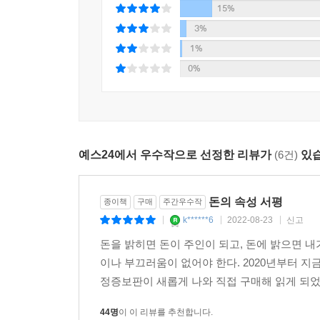
15%
책이 부자로 만들어줄까?
3%
신은 왜 공평하지 않을까?
항상 투자만 하는 송 사장과 항상 화가 나 있는 그의
1%
동업을 어떻게 생각하세요?
0%
길을 모르겠으면 큰길로 가라
쿼터 법칙
기도로는 부자가 될 수 없다
재산을 모을 때는 농부가 되고 투자할 때는 어부가 
예스24에서 우수작으로 선정한 리뷰가
(6건)
있습
돈을 모으는 네 가지 습관
에필로그
돈의 속성 서평
종이책
구매
주간우수작
k******6
2022-08-23
신고
|
|
|
[도서] 김승호의 100번 노트
돈을 밝히면 돈이 주인이 되고, 돈에 밝으면 
이나 부끄러움이 없어야 한다. 2020년부터 지
※ 사용자가 직접 작성해 완성하는 노트 형식의 도
정증보판이 새롭게 나와 직접 구매해 읽게 되었습
44명
이 이 리뷰를 추천합니다.