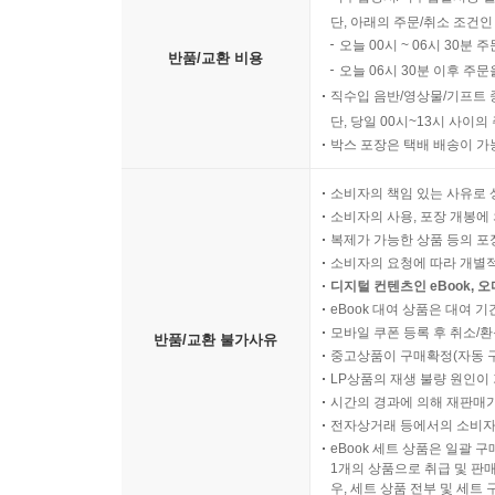
단, 아래의 주문/취소 조건인
오늘 00시 ~ 06시 30분 
반품/교환 비용
오늘 06시 30분 이후 주문
직수입 음반/영상물/기프트 
단, 당일 00시~13시 사이
박스 포장은 택배 배송이 가
소비자의 책임 있는 사유로 
소비자의 사용, 포장 개봉에 
복제가 가능한 상품 등의 포장을 
소비자의 요청에 따라 개별
디지털 컨텐츠인 eBook, 
eBook 대여 상품은 대여 기
모바일 쿠폰 등록 후 취소/환
반품/교환 불가사유
중고상품이 구매확정(자동 
LP상품의 재생 불량 원인이 기
시간의 경과에 의해 재판매가
전자상거래 등에서의 소비자
eBook 세트 상품은 일괄 
1개의 상품으로 취급 및 판매
우, 세트 상품 전부 및 세트