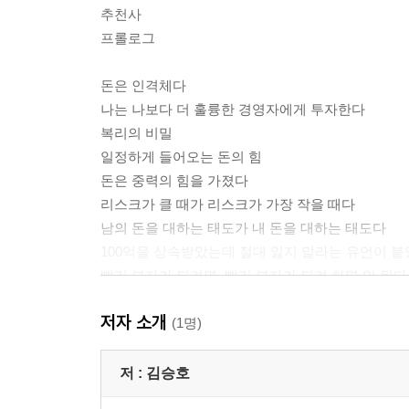
추천사
프롤로그
돈은 인격체다
나는 나보다 더 훌륭한 경영자에게 투자한다
복리의 비밀
일정하게 들어오는 돈의 힘
돈은 중력의 힘을 가졌다
리스크가 클 때가 리스크가 가장 작을 때다
남의 돈을 대하는 태도가 내 돈을 대하는 태도다
100억을 상속받았는데 절대 잃지 말라는 유언이 
빨리 부자가 되려면, 빨리 부자가 되려 하면 안 된다
경제 전문가는 경기를 정말 예측할 수 있나?
저자 소개
삼성전자 주식을 삼성증권에 가서 사는 사람
(1명)
다른 이를 부르는 호칭에 따라 내게 오는 운이 바뀐
반복되는 운은 실력이고 반복되는 실패는 습관이다
저 :
김승호
뉴스를 통해 사실과 투자 정보를 구분하는 법