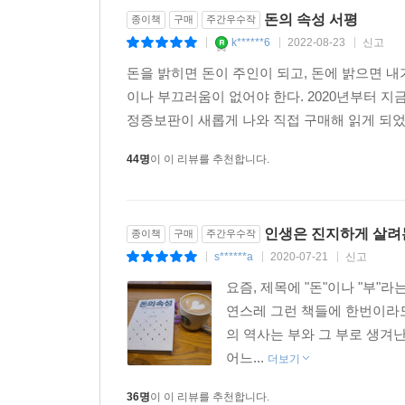
돈의 속성 서평
종이책
구매
주간우수작
k******6
2022-08-23
신고
|
|
|
돈을 밝히면 돈이 주인이 되고, 돈에 밝으면 
이나 부끄러움이 없어야 한다. 2020년부터 지
정증보판이 새롭게 나와 직접 구매해 읽게 되었습
44명
이 이 리뷰를 추천합니다.
인생은 진지하게 살려는
종이책
구매
주간우수작
s******a
2020-07-21
신고
|
|
|
요즘, 제목에 "돈"이나 "부"
연스레 그런 책들에 한번이라도
의 역사는 부와 그 부로 생겨
어느...
더보기
36명
이 이 리뷰를 추천합니다.