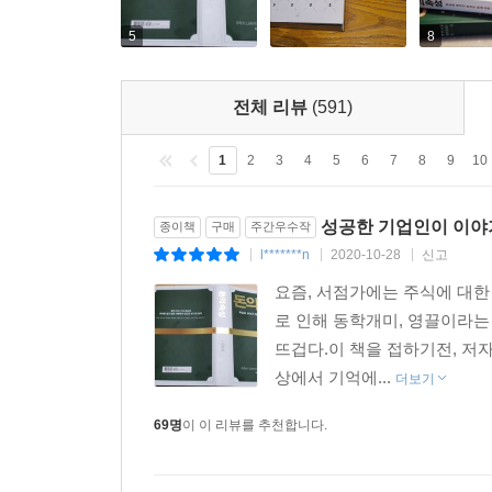
5
8
전체 리뷰
(591)
1
2
3
4
5
6
7
8
9
10
성공한 기업인이 이야기
종이책
구매
주간우수작
l*******n
2020-10-28
신고
|
|
|
요즘, 서점가에는 주식에 대
로 인해 동학개미, 영끌이라는
뜨겁다.이 책을 접하기전, 저
상에서 기억에...
더보기
69명
이 이 리뷰를 추천합니다.