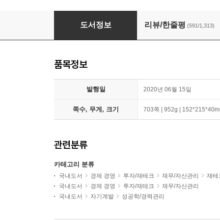
돈의 속성 + 김승호의 100번 노트
도서정보
리뷰/한줄평
(591/1,313)
품목정보
발행일
2020년 06월 15일
쪽수, 무게, 크기
703쪽 | 952g | 152*215*40
관련분류
카테고리 분류
국내도서
경제 경영
투자/재테크
재무/자산관리
재테
국내도서
경제 경영
투자/재테크
재무/자산관리
국내도서
자기계발
성공학/경력관리