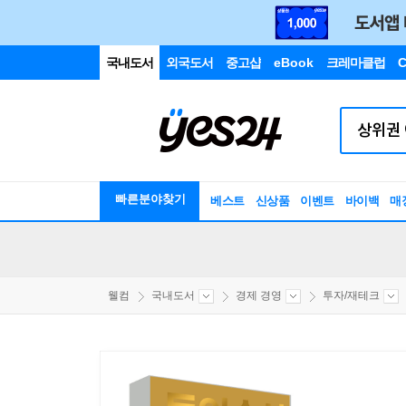
국내도서
외국도서
중고샵
eBook
크레마클럽
C
빠른분야찾기
베스트
신상품
이벤트
바이백
매
웰컴
국내도서
경제 경영
투자/재테크