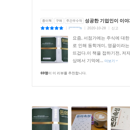
성공한 기업인이 이야기
종이책
구매
주간우수작
l*******n
2020-10-28
신고
|
|
|
요즘, 서점가에는 주식에 대
로 인해 동학개미, 영끌이라는
뜨겁다.이 책을 접하기전, 저
상에서 기억에...
더보기
69명
이 이 리뷰를 추천합니다.