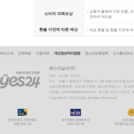
상품의 불량에 의한 반품, 교
소비자 피해보상
준하여 처리됨
환불 지연에 따른 배상
대금 환불 및 환불 지연에 
회사소개
인재채용
이용약관
개인정보처리방침
청소년보호정책
도서홍보안내
대표 : 김석환, 최세라
주소 : 서울시 영등포구 은행로 11, 5층~6층(여의도동,일신
사업자등록번호 : 229-81-37000 통신판매업신고 : 제 200
이메일 : yes24help@yes24.com 호스팅 서비스사업자 :
Copyright ⓒ YES24 Corp. All Rights Reserved.