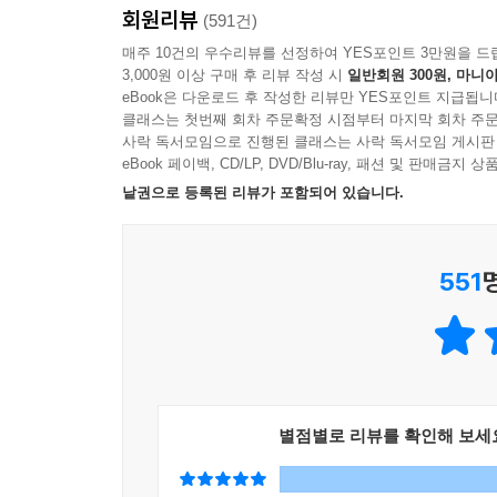
회원리뷰
(591건)
당신의 출구전략은 무엇인가?
매주 10건의 우수리뷰를 선정하여 YES포인트 3만원을 드
모든 비즈니스는 결국 부동산과 금융을 만난다
3,000원 이상 구매 후 리뷰 작성 시
일반회원 300원, 마니아
똑똑한 사람들이 오히려 음모에 빠진다
eBook은 다운로드 후 작성한 리뷰만 YES포인트 지급됩니
사기를 당하지 않는 법
클래스는 첫번째 회차 주문확정 시점부터 마지막 회차 주문
투자의 승자 자격을 갖췄는지 알 수 있는 열한 가지
사락 독서모임으로 진행된 클래스는 사락 독서모임 게시판
eBook 페이백, CD/LP, DVD/Blu-ray, 패션 및 판매금
두량 족난 복팔분
낱권으로 등록된 리뷰가 포함되어 있습니다.
부의 속성
흙수저가 금수저를 이기는 법
당신 사업의 퍼(PER)는 얼마인가?
551
큰 부자는 하늘이 낸다
창업을 꿈꾸는 젊은이는 작은 회사로 가라
능구(能久)와 공부(工夫)
아직도 할 사업은 끝도 없이 많다
사업가는 스스로에게 자유를 줄 수 있는 유일한 직
돈마다 품성이 다르다
별점별로 리뷰를 확인해 보세
가족 안에서 가장 부자가 되었을 때 부모와 형제에
실패할 권리