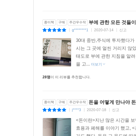
부에 관한 모든 것들이
종이책
구매
주간우수작
g********1
2020-07-14
신고
|
|
|
30대 중반,주식에 투자했다가 
시는 그 곳에 얼씬 거리지 않았
태도로 부에 관한 지침을 알려
을 고...
더보기
28명
이 이 리뷰를 추천합니다.
돈을 어떻게 만나야 
종이책
구매
주간우수작
j****3
2020-07-18
신고
|
|
|
<돈이란>지난 많은 시간을 보
효용과 폐해를 이야기 했고, 
기도 했다. 돈은 그 용도에 따