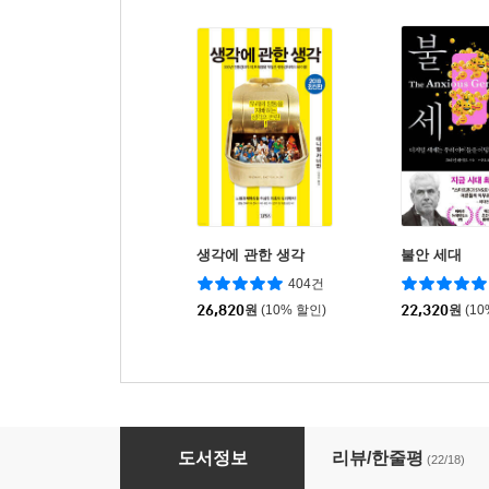
생각에 관한 생각
불안 세대
404건
26,820
원
(10% 할인)
22,320
원
(1
파이썬 증권 데이터 분석
도서정보
리뷰/한줄평
(22/18)