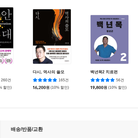
다시, 역사의 쓸모
백년목2 치료편
260건
165건
56건
0% 할인)
16,200
원
(10% 할인)
19,800
원
(10% 할인)
배송/반품/교환