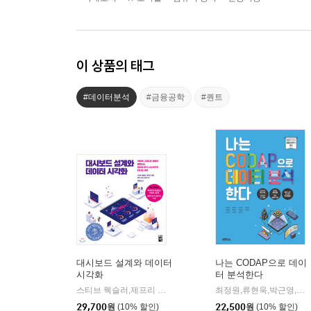
이 상품의 태그
#데이터분석
#금융공학
#퀀트
대시보드 설계와 데이터
나는 CODAP으로 데이
시각화
터 분석한다
스티브 웩슬러,제프리 섀퍼,앤디 코트그리브 공저/최윤석 역
최정원,류현욱,박근영,박예람,유동호,유하연,이완범 등저
책
|
29,700
원
(10% 할인)
22,500
원
(10% 할인)