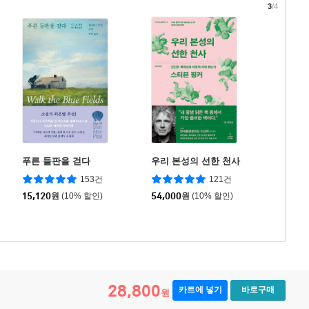
3
/4
푸른 들판을 걷다
우리 본성의 선한 천사
153건
121건
15,120
원
(10% 할인)
54,000
원
(10% 할인)
28,800
카트에 넣기
바로구매
원