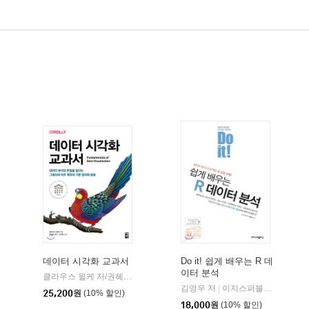
데이터 시각화 교과서
Do it! 쉽게 배우는 R 데
이터 분석
클라우스 윌케 저/권혜정 역/최재원 감수
책만
|
만
씨마스
김영우 저
이지스퍼블리싱
|
|
25,200
원
(10% 할인)
18,000
원
(10% 할인)