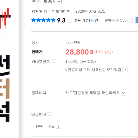
주가 예측까지
김황후
저
한빛미디어
2020년 07월 01일
9.3
회원리뷰(
40
건)
판매지수 558
정가
32,000원
28,800
원
판매가
(10% 할인)
YES포인트
1,600원 (5% 적립)
5만원이상 구매 시 2천원 추가적립
결제혜택
카드/간편결제 혜택을 확인하세요
배송안내
배송비 : 무료