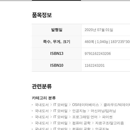
품목정보
발행일
2020년 07월 01일
쪽수, 무게, 크기
460쪽 | 1,040g | 183*235*
ISBN13
9791162243206
ISBN10
1162243201
관련분류
카테고리 분류
국내도서
IT 모바일
OS/데이터베이스
클라우드/빅데이
국내도서
IT 모바일
인공지능
머신러닝/딥러닝
국내도서
IT 모바일
프로그래밍 언어
파이썬
국내도서
IT 모바일
컴퓨터 공학
자료구조/알고리즘
국내도서
IT 모바일
컴퓨터 공학
인공지능