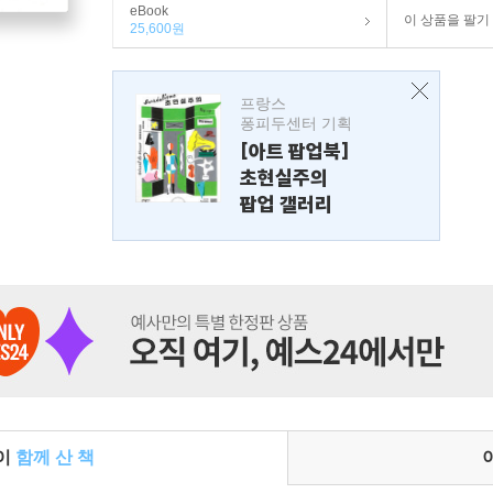
eBook
이 상품을 팔기
25,600원
프랑스
퐁피두센터 기획
[아트 팝업북]
초현실주의
팝업 갤러리
들이
함께 산 책