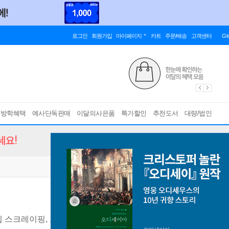
로그인
회원가입
마이페이지
카트
주문/배송
고객센터
Gl
름방학혜택
예사단독판매
이달의사은품
특가할인
추천도서
대량/법인
세요!
웹 스크레이핑, 트레이딩 전략, 자동 매매, 딥러닝을 이용한