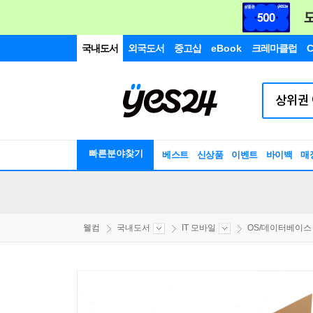
국내도서
외국도서
중고샵
eBook
크레마클럽
C
빠른분야찾기
베스트
신상품
이벤트
바이백
매
웰컴
국내도서
IT 모바일
OS/데이터베이스