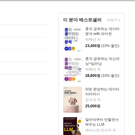
이 분야 베스트셀러
더보기
혼자 공부하는 데이터
분석 with 파이썬
박해선 저
23,400
원
(10% 할인)
혼자 공부하는 머신러
닝+딥러닝
박해선 저
28,800
원
(10% 할인)
AI로 완성하는 데이터
리터러시
김규석 저
25,000
원
밑바닥부터 만들면서
배우는 LLM
세바스찬 라시카 저/박해선 역