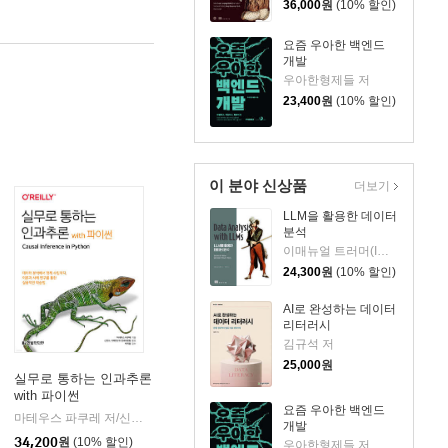
36,000
원
(10% 할인)
요즘 우아한 백엔드
개발
우아한형제들 저
23,400
원
(10% 할인)
이 분야 신상품
더보기
LLM을 활용한 데이터
분석
이매뉴얼 트러머(Immanuel Trummer) 저/옥경석 역
24,300
원
(10% 할인)
AI로 완성하는 데이터
리터러시
김규석 저
25,000
원
실무로 통하는 인과추론
with 파이썬
요즘 우아한 백엔드
마테우스 파쿠레 저/신진수,가짜연구소 인과추론팀 공역/박지용 감수
한빛미디어
|
개발
34,200
원
(10% 할인)
우아한형제들 저