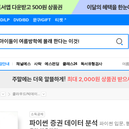
D/LP
DVD/BD
문구
/GIFT
티켓
장안내
채널예스
사락
예스펀딩
클래스24
독서유형검사
여
RBTI Lab
독서유형검사
주말에는 더욱 알뜰하게!
최대 2,000원 상품권 받으
클라우드/빅데이...
소득공제
파이썬 증권 데이터 분석
파이썬 입문, 