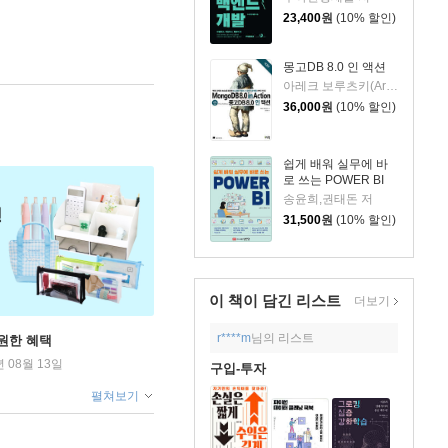
23,400
원
(10% 할인)
몽고DB 8.0 인 액션
아레크 보루츠키(Arek Borucki) 저/김인범 역
36,000
원
(10% 할인)
쉽게 배워 실무에 바
로 쓰는 POWER BI
송윤희,권태돈 저
31,500
원
(10% 할인)
이 책이 담긴
리스트
더보기
r****m
님의 리스트
원한 혜택
년 08월 13일
구입-투자
펼쳐보기