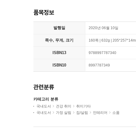
품목정보
발행일
2020년 06월 10일
쪽수, 무게, 크기
160쪽 | 632g | 205*257*14
ISBN13
9788997787340
ISBN10
8997787349
관련분류
카테고리 분류
국내도서
건강 취미
취미기타
국내도서
가정 살림
집/살림
인테리어
소품