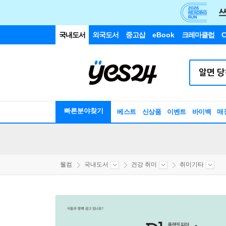
국내도서
외국도서
중고샵
eBook
크레마클럽
C
빠른분야찾기
베스트
신상품
이벤트
바이백
매
웰컴
국내도서
건강 취미
취미기타