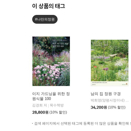
이 상품의 태그
#나만의정원
이지 가드닝을 위한 정
남의 집 정원 구경
원식물 100
박희영(양평서정이네) 저
|
김경희 저
목수책방
|
34,200
원
(10% 할인)
28,800
원
(10% 할인)
검색 페이지에서 선택된 태그에 등록된 더 많은 상품을 확인해 