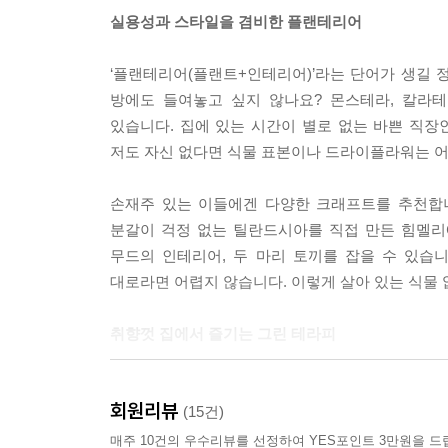
실용성과 스타일을 겸비한 플랜테리어
‘플랜테리어(플랜트+인테리어)’라는 단어가 생길 
방에도 들여놓고 싶지 않나요? 몬스테라, 칼라
있습니다. 집에 있는 시간이 별로 없는 바쁜 직장
저도 자신 없다면 식물 표본이나 드라이플라워는 어
손재주 있는 이들에겐 다양한 크래프트를 추천합니
분갈이 걱정 없는 틸란드시아를 직접 만든 힘멜리
무드의 인테리어, 두 마리 토끼를 잡을 수 있습
대로라면 어렵지 않습니다. 이렇게 살아 있는 식물
취향껏 집에서 즐기는 그린 테라피
좋아하는 향이 있나요? 끌리는 향기가 바로 내 
회원리뷰
집중력을 높이고 싶을 때는 사이프러스 오일, 자
(15건)
좋습니다. 피로 해소에는 페퍼민트 오일이, 디톡스가
매주 10건의 우수리뷰를 선정하여 YES포인트 3만원을 드