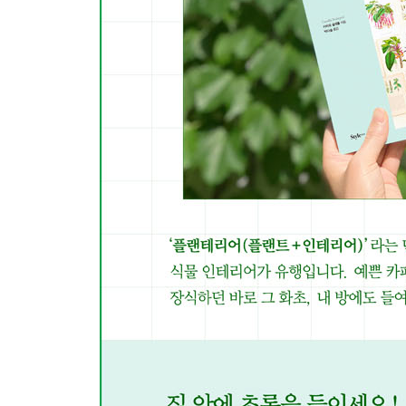
DIY 패턴 장식 화분
DIY 그네 화분
DIY 트라이앵글 덩굴 벽
DIY 힘멜리
DIY 벽걸이 꽃병
마크라메
DIY 마크라메 기본 매듭
DIY 기본 플랜트 행어
DIY 응용 플랜트 행어
DIY 마크라메 스탠드
DIY 감성 충만 화기 연출법
DIY 상상력 발휘하기
DIY 수생 식물
CHAPTER 3 화초 없이 완성하는 그린 라이프