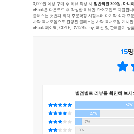
3,000원 이상 구매 후 리뷰 작성 시
일반회원 300원, 마니아
eBook은 다운로드 후 작성한 리뷰만 YES포인트 지급됩니
좋아하는 향으로 공간을 채울 디퓨저를 만들어 보세
클래스는 첫번째 회차 주문확정 시점부터 마지막 회차 주문
취향에 맞춰 직접 선택한 오일로 다양한 홈 테라피를
사락 독서모임으로 진행된 클래스는 사락 독서모임 게시판
샐러드 레시피 등이 담겨 있습니다. 우리 집을 홈 
eBook 페이백, CD/LP, DVD/Blu-ray, 패션 및 판매금
식물은 놀라운 치유력을 가지고 있습니다. 눈으로 보
15
명
위험으로 가득 찬 바깥세상이 아니라, 안전한 우리 집
별점별로 리뷰를 확인해 보세
67%
27%
7%
0%