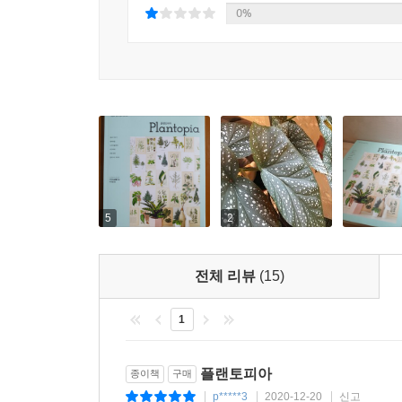
0%
5
2
전체 리뷰
(15)
1
플랜토피아
종이책
구매
p*****3
2020-12-20
신고
|
|
|