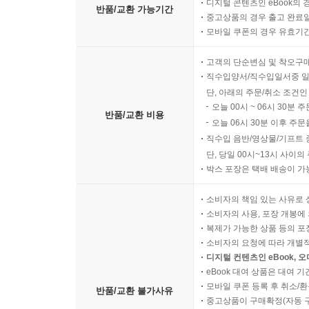
디지털 콘텐츠인 eBook의 
반품/교환 가능기간
중고상품의 경우 출고 완료일
모바일 쿠폰의 경우 유효기간(
고객의 단순변심 및 착오구
직수입양서/직수입일서중 일
단, 아래의 주문/취소 조건인
오늘 00시 ~ 06시 30분 
반품/교환 비용
오늘 06시 30분 이후 주문
직수입 음반/영상물/기프트 
단, 당일 00시~13시 사이
박스 포장은 택배 배송이 가
소비자의 책임 있는 사유로 
소비자의 사용, 포장 개봉에 
복제가 가능한 상품 등의 포장을 
소비자의 요청에 따라 개별
디지털 컨텐츠인 eBook, 
eBook 대여 상품은 대여 기
모바일 쿠폰 등록 후 취소/환
반품/교환 불가사유
중고상품이 구매확정(자동 