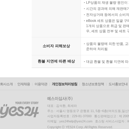
LP상품의 재생 불량 원인이 기
시간의 경과에 의해 재판매가
전자상거래 등에서의 소비자
eBook 세트 상품은 일괄 
1개의 상품으로 취급 및 판매
우, 세트 상품 전부 및 세트
상품의 불량에 의한 반품, 교
소비자 피해보상
준하여 처리됨
환불 지연에 따른 배상
대금 환불 및 환불 지연에 
회사소개
인재채용
이용약관
개인정보처리방침
청소년보호정책
도서홍보안내
대표 : 김석환, 최세라
주소 : 서울시 영등포구 은행로 11, 5층~6층(여의도동,일신
사업자등록번호 : 229-81-37000 통신판매업신고 : 제 200
이메일 : yes24help@yes24.com 호스팅 서비스사업자 :
Copyright ⓒ YES24 Corp. All Rights Reserved.