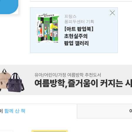
프랑스
퐁피두센터 기획
[아트 팝업북]
초현실주의
팝업 갤러리
들이
함께 산 책