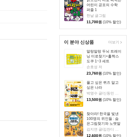
읽으면서 바로 써먹는
어린이 공포의 수학
퍼즐 1
한날 글그림
11,700
원
(10% 할인)
이 분야 신상품
더보기
말랑말랑 두뇌 트레이
닝 미로찾기+홀짝스
도쿠 1~3 세트
손호성 저
23,760
원
(10% 할인)
풀고 싶은 퀴즈 알고
싶은 나라
박영수 글/신동민 그림
13,500
원
(10% 할인)
찾아라! 한국을 빛낸
100명의 위인들 : 숨
은그림찾기와 노랫말
로 만나는 한국사 이
김지연 글/김잔디 그림
야기
12,600
원
(10% 할인)