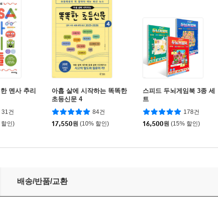
한 멘사 추리
아홉 살에 시작하는 똑똑한
스피드 두뇌게임북 3종 세
초등신문 4
트
31건
84건
178건
 할인)
17,550
원
(10% 할인)
16,500
원
(15% 할인)
배송/반품/교환