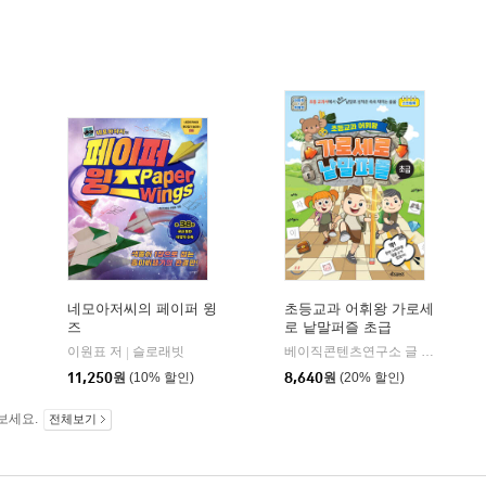
네모아저씨의 페이퍼 윙
초등교과 어휘왕 가로세
즈
로 낱말퍼즐 초급
이원표 저
슬로래빗
베이직콘텐츠연구소 글
키즈프렌
|
|
11,250
원
(10% 할인)
8,640
원
(20% 할인)
보세요.
전체보기