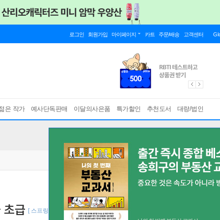
로그인
회원가입
마이페이지
카트
주문/배송
고객센터
Gl
젊은 작가
예사단독판매
이달의사은품
특가할인
추천도서
대량/법인
 초급
[ 스프링북 ]