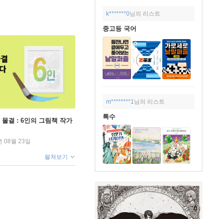
k*******0
님의 리스트
중고등 국어
m********1
님의 리스트
특수
 물결 : 6인의 그림책 작가
년 08월 23일
펼쳐보기