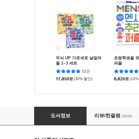
두뇌 UP 가로세로 낱말퍼
초등학생을 위
즐 1~3 세트
퍼즐
52건
17,850
원
(30% 할인)
8,820
원
(10%
스프링북 교과서 가로세로 낱말퍼즐 초급
도서정보
리뷰/한줄평
(34/19)