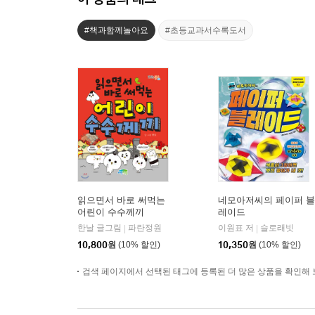
#책과함께놀아요
#초등교과서수록도서
읽으면서 바로 써먹는
네모아저씨의 페이퍼 블
어린이 수수께끼
레이드
한날 글그림
파란정원
이원표 저
슬로래빗
|
|
10,800
원
(10% 할인)
10,350
원
(10% 할인)
검색 페이지에서 선택된 태그에 등록된 더 많은 상품을 확인해 