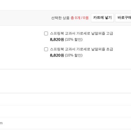
카트에 넣기
바로구
선택한 상품
총
0
개 /
0
원
스프링북 교과서 가로세로 낱말퍼즐 고급
8,820
원
(10% 할인)
스프링북 교과서 가로세로 낱말퍼즐 초급
8,820
원
(10% 할인)
mm