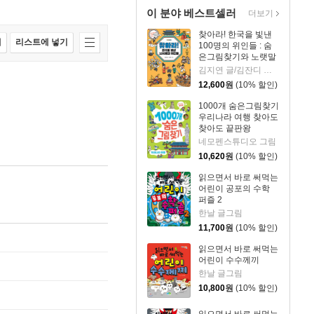
이 분야 베스트셀러
더보기
찾아라! 한국을 빛낸
매
리스트에 넣기
100명의 위인들 : 숨
은그림찾기와 노랫말
로 만나는 한국사 이
김지연 글/김잔디 그림
야기
12,600
원
(10% 할인)
1000개 숨은그림찾기
우리나라 여행 찾아도
찾아도 끝판왕
네모펜스튜디오 그림
10,620
원
(10% 할인)
읽으면서 바로 써먹는
어린이 공포의 수학
퍼즐 2
한날 글그림
11,700
원
(10% 할인)
읽으면서 바로 써먹는
어린이 수수께끼
한날 글그림
10,800
원
(10% 할인)