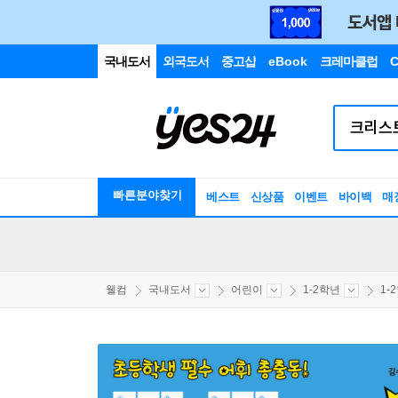
국내도서
외국도서
중고샵
eBook
크레마클럽
C
빠른분야찾기
베스트
신상품
이벤트
바이백
매
웰컴
국내도서
어린이
1-2학년
1-