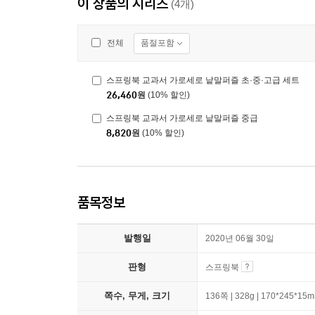
이 상품의 시리즈
(4개)
품절포함
전체
스프링북 교과서 가로세로 낱말퍼즐 초·중·고급 세트
26,460
원
(10% 할인)
스프링북 교과서 가로세로 낱말퍼즐 중급
8,820
원
(10% 할인)
품목정보
발행일
2020년 06월 30일
판형
스프링북
쪽수, 무게, 크기
136쪽 | 328g | 170*245*15