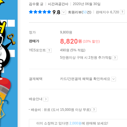
김수웅
글
시간과공간사
2020년 06월 30일
9.8
회원리뷰(
53
건)
판매지수 6,720
정가
9,800원
8,820
원
판매가
(10% 할인)
YES포인트
490원 (5% 적립)
5만원이상 구매 시 2천원 추가적립
결제혜택
카드/간편결제 혜택을 확인하세요
배송안내
배송비 : 유료 (도서 15,000원 이상 무료)
이미 소장하고 있다면
2,000원
에 판매해 보세요!