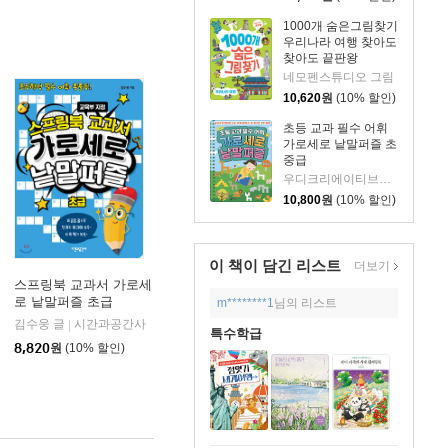
1000개 숨은그림찾기
우리나라 여행 찾아도
찾아도 끝판왕
네모펜스튜디오 그림
10,620
원
(10% 할인)
초등 교과 필수 어휘
가로세로 낱말퍼즐 초
중급
우디크리에이티브스 글
10,800
원
(10% 할인)
이 책이 담긴
리스트
더보기
스프링북 교과서 가로세
로 낱말퍼즐 초급
m********1
님의 리스트
즈
김수웅 글
시간과공간사
|
특수학급
8,820
원
(10% 할인)