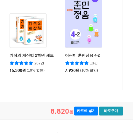
기적의 계산법 2학년 세트
어린이 훈민정음 4-2
267건
13건
15,300
원
(10% 할인)
7,920
원
(10% 할인)
8,820
카트에 넣기
바로구매
원