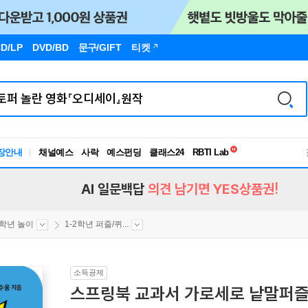
D/LP
DVD/BD
문구
/GIFT
티켓
독서유형검사
RBTI Lab
장안내
채널예스
사락
예스펀딩
클래스24
독서유형검사
AI 일문백답
의견 남기면 YES상품권!
2학년 놀이
1-2학년 퍼즐/퀴...
소득공제
스프링북 교과서 가로세로 낱말퍼즐