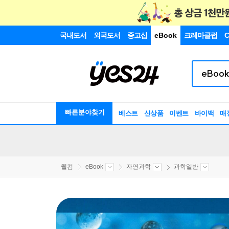
국내도서
외국도서
중고샵
eBook
크레마클럽
C
빠른분야찾기
베스트
신상품
이벤트
바이백
매
웰컴
eBook
자연과학
과학일반