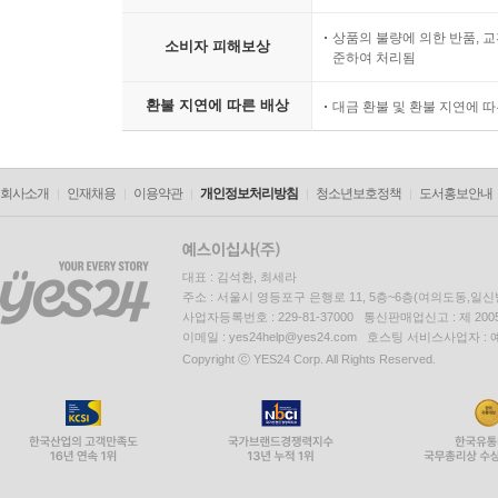
상품의 불량에 의한 반품, 교
소비자 피해보상
준하여 처리됨
환불 지연에 따른 배상
대금 환불 및 환불 지연에 
회사소개
인재채용
이용약관
개인정보처리방침
청소년보호정책
도서홍보안내
대표 : 김석환, 최세라
주소 : 서울시 영등포구 은행로 11, 5층~6층(여의도동,일신
사업자등록번호 : 229-81-37000 통신판매업신고 : 제 200
이메일 : yes24help@yes24.com 호스팅 서비스사업자 :
Copyright ⓒ YES24 Corp. All Rights Reserved.