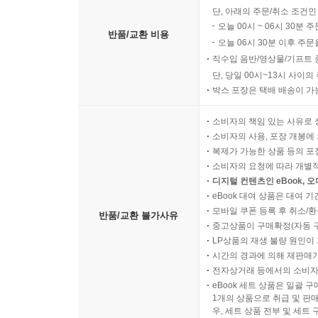
단, 아래의 주문/취소 조건인
오늘 00시 ~ 06시 30분 
반품/교환 비용
오늘 06시 30분 이후 주문
직수입 음반/영상물/기프트 
단, 당일 00시~13시 사이
박스 포장은 택배 배송이 가
소비자의 책임 있는 사유로 
소비자의 사용, 포장 개봉에 
복제가 가능한 상품 등의 포장을 
소비자의 요청에 따라 개별
디지털 컨텐츠인 eBook, 
eBook 대여 상품은 대여 기
모바일 쿠폰 등록 후 취소/환
반품/교환 불가사유
중고상품이 구매확정(자동 
LP상품의 재생 불량 원인이 기
시간의 경과에 의해 재판매가
전자상거래 등에서의 소비자
eBook 세트 상품은 일괄 
1개의 상품으로 취급 및 판매
우, 세트 상품 전부 및 세트