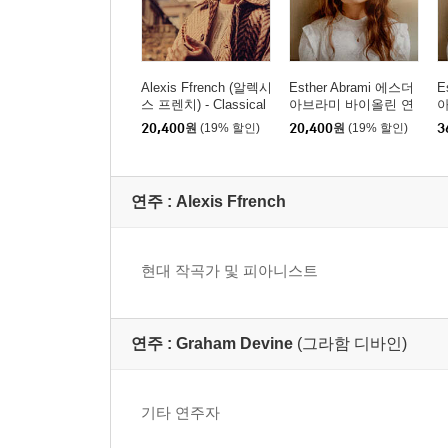
Alexis Ffrench (알렉시
Esther Abrami 에스더
E
스 프렌치) - Classical
아브라미 바이올린 연
Soul Vol.1
주집
주
20,400
원
(19% 할인)
20,400
원
(19% 할인)
3
연주 :
Alexis Ffrench
현대 작곡가 및 피아니스트
연주 :
Graham Devine
(그라함 디바인)
기타 연주자