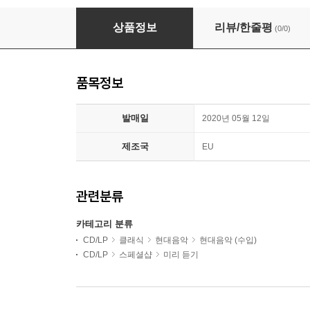
Alexis Ffrench (알렉시스 프렌치) - Dreamland
상품정보
리뷰/한줄평
(0/0)
품목정보
발매일
2020년 05월 12일
제조국
EU
관련분류
카테고리 분류
CD/LP
클래식
현대음악
현대음악 (수입)
CD/LP
스페셜샵
미리 듣기