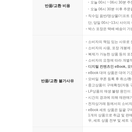
오늘 00시 ~ 06시 30분 
반품/교환 비용
오늘 06시 30분 이후 주문
직수입 음반/영상물/기프트 
단, 당일 00시~13시 사이
박스 포장은 택배 배송이 가
소비자의 책임 있는 사유로 
소비자의 사용, 포장 개봉에 
복제가 가능한 상품 등의 포장을 
소비자의 요청에 따라 개별
디지털 컨텐츠인 eBook, 
eBook 대여 상품은 대여 기
모바일 쿠폰 등록 후 취소/환
반품/교환 불가사유
중고상품이 구매확정(자동 
LP상품의 재생 불량 원인이 기
시간의 경과에 의해 재판매가
전자상거래 등에서의 소비자
eBook 세트 상품은 일괄 
1개의 상품으로 취급 및 판매
우, 세트 상품 전부 및 세트