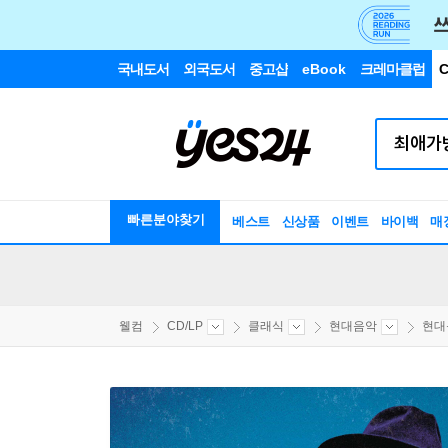
국내도서
외국도서
중고샵
eBook
크레마클럽
C
빠른분야찾기
베스트
신상품
이벤트
바이백
매
웰컴
CD/LP
클래식
현대음악
현대