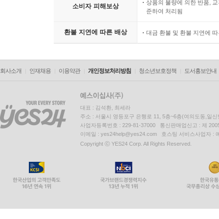
상품의 불량에 의한 반품, 교
소비자 피해보상
준하여 처리됨
환불 지연에 따른 배상
대금 환불 및 환불 지연에 
회사소개
인재채용
이용약관
개인정보처리방침
청소년보호정책
도서홍보안내
대표 : 김석환, 최세라
주소 : 서울시 영등포구 은행로 11, 5층~6층(여의도동,일신
사업자등록번호 : 229-81-37000 통신판매업신고 : 제 200
이메일 : yes24help@yes24.com 호스팅 서비스사업자 :
Copyright ⓒ YES24 Corp. All Rights Reserved.