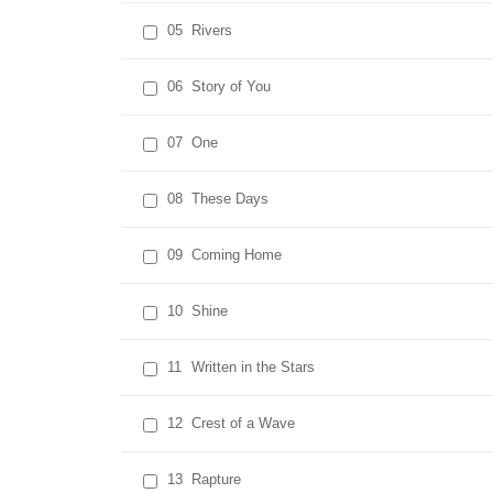
05
Rivers
06
Story of You
07
One
08
These Days
09
Coming Home
10
Shine
11
Written in the Stars
12
Crest of a Wave
13
Rapture