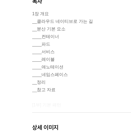
목차
1장 개요
__클라우드 네이티브로 가는 길
__분산 기본 요소
____컨테이너
____파드
____서비스
____레이블
____애노테이션
____네임스페이스
__정리
__참고 자료
[1부] 기본 패턴
2장 예측 범위 내의 요구사항
상세 이미지
__문제