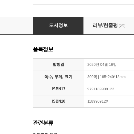
쿠버네티스 패턴
도서정보
리뷰/한줄평
(2/2)
품목정보
발행일
2020년 04월 16일
쪽수, 무게, 크기
300쪽 | 185*240*18mm
ISBN13
9791189909123
ISBN10
118990912X
관련분류