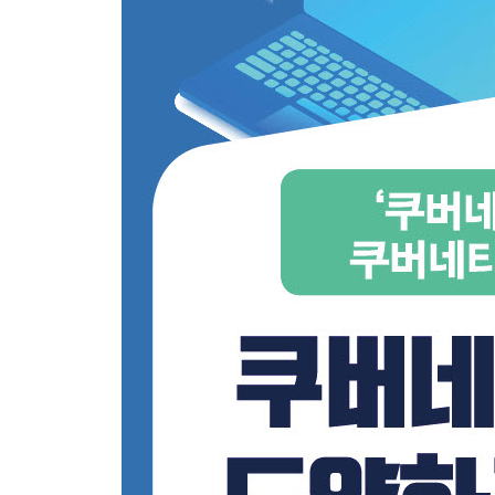
__참고 자료
4장 정상상태 점검
__문제
__해결책
____프로세스 정상상태 확인
____라이브니스 점검
____레디니스 점검
__정리
__참고 자료
5장 수명주기 관리
__문제
__해결책
____시그텀 신호
____시그킬 신호
____시작 후 훅