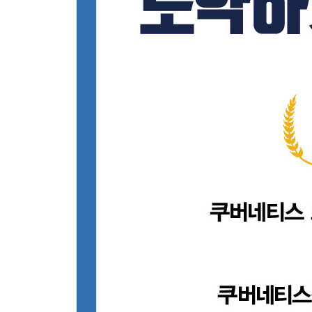
____종료 전 훅
____그 밖의 수명주기 제어
__정리
__참고 자료
6장 자동 배치
__문제
__해결책
____가용한 노드 자원
____컨테이너 자원 요구
____배치(Placement) 정책
____스케줄링 프로세스
____노드 어피니티
____파드 어피니티와 파드 안티어피니티
____테인트와 톨러레이션
__정리
__참고 자료