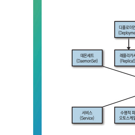
__해결책
____도커 볼륨
____쿠버네티스 초기화 컨테이너
____오픈시프트 템플릿
__정리
__참고자료
21장 설정 템플릿
__문제
__해결책
__정리
__참고자료
[5부] 고급 패턴
22장 컨트롤러
__문제