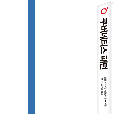
__정리
__참고 자료
10장 싱글톤 서비스
__문제
__해결책
____애플리케이션 외부 잠금
____애플리케이션 내부 잠금
____파드 디스럽션 버짓(Pod Disruption Budget)
__정리
__참고 자료
11장 스테이트풀 서비스
__문제
____스토리지
____네트워킹
____식별자