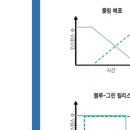
____수동 수평 스케일링
____수평 파드 오토스케일링
____수직 파드 오토스케일링
____클러스터 오토스케일링
____스케일링 레벨
__정리
__참고자료
25장 이미지 빌더
__문제
__해결책
____오픈시프트 빌드
____케이네이티브 빌드
__정리
__참고자료