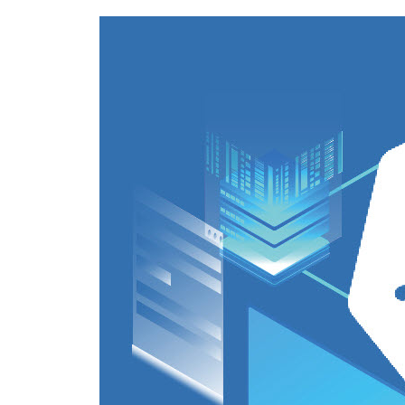
__해결책
____런타임 의존성
____자원 프로파일
____파드 우선순위
____프로젝트 자원
____용량 계획
__정리
__참고 자료
3장 선언적 배포
__문제
__해결책
____롤링 배포
____고정 배포
____블루-그린 릴리스
____카나리아 릴리스
__정리