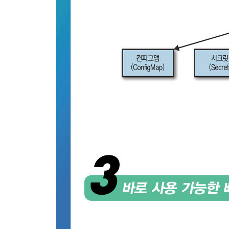
__해결책
__정리
__참고자료
23장 오퍼레이터
__문제
__해결책
____사용자정의 자원 정의
____컨트롤러와 오퍼레이터 분류
____오퍼레이터 개발과 배포
__예제
__정리
__참고자료
24장 탄력적 스케일
__문제
__해결책