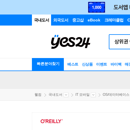
국내도서
외국도서
중고샵
eBook
크레마클럽
C
빠른분야찾기
베스트
신상품
이벤트
바이백
매
웰컴
국내도서
IT 모바일
OS/데이터베이스