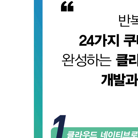
____애플리케이션 계층 서비스 디스커버리
__정리
__참고자료
13장 자기 인식
__문제
__해결책
__정리
__참고자료
[3부] 구조 패턴
14장 초기화 컨테이너
__문제
__해결책
__정리
__참고 자료