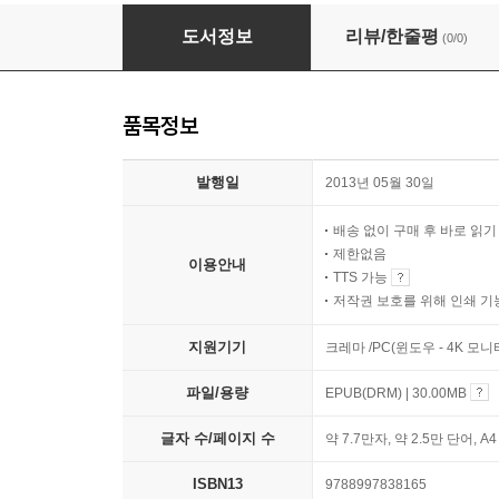
아무것도 하지 않는 즐거움
도서정보
리뷰/한줄평
(0/0)
품목정보
발행일
2013년 05월 30일
배송 없이 구매 후 바로 읽
제한없음
이용안내
TTS 가능
저작권 보호를 위해 인쇄 기
지원기기
크레마 /PC(윈도우 - 4K 모
파일/용량
EPUB(DRM) | 30.00MB
글자 수/페이지 수
약 7.7만자, 약 2.5만 단어, A
ISBN13
9788997838165