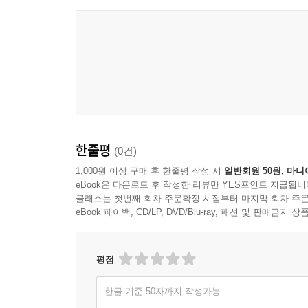
어느 여장부의 눈물
작가의 이야기 속에서 인식의 지평을 새롭게 확장하
좋으니까 좋지
구름을 만드는 공장
뼈만 앙상하게 남아 있는 해골로 표현한 현대인의 
5부
현대인의 모습을 쓸쓸하면서도 익살스럽게 표현한 함
어둠 속에서 빛을 발견하다
같기도 하고, 고독과 우울을 표현한 자코메티의 조각
세계의 중심, 카일라스
그림들은 글이 담고 있는 메시지에 한층 기운을 불
외부일까? 내부일까?
지하도와 두더지 잡기 놀이
한줄평
(0건)
건축가는 고집이 있어서요
1,000원 이상 구매 후 한줄평 작성 시
일반회원 50원, 마니
우리가 새집에서 가슴이 설레는 이유
eBook은 다운로드 후 작성한 리뷰만 YES포인트 지급됩니
상징의 공포
클래스는 첫번째 회차 주문확정 시점부터 마지막 회차 주문
eBook 페이백, CD/LP, DVD/Blu-ray, 패션 및 판매금
귀여워야 살아남는다
흥보의 박
평점
한글 기준 50자까지 작성가능