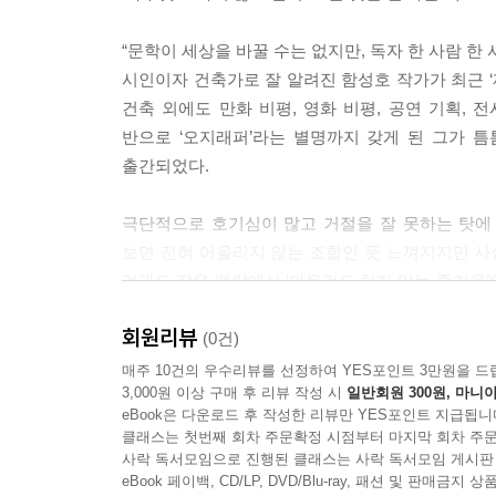
바람의 독서
만화가 나에게 가르쳐 준 것들
“문학이 세상을 바꿀 수는 없지만, 독자 한 사람 한 
새우깡과 무협지
시인이자 건축가로 잘 알려진 함성호 작가가 최근 ‘
만화당 풍경
건축 외에도 만화 비평, 영화 비평, 공연 기획, 
활자 중독자의 행복
반으로 ‘오지래퍼’라는 별명까지 갖게 된 그가 
거짓말의 의미
출간되었다.
아무도 설득하지 못하는 산문들
강간의 아래쪽
극단적으로 호기심이 많고 거절을 잘 못하는 탓에 
회이재 단상
보면 전혀 어울리지 않는 조합인 듯 느껴지지만 사
것과도 같은 맥락에서 ‘아무것도 하지 않는 즐거움’
4부
담겨 있다. 아이러니하게도 작가는 ‘아무것도 하지 않
가을비, 박쥐우산
회원리뷰
(0건)
그대와 나 사이에 있는 섬
그는 이 카툰 에세이집을 통해 지금까지 읽은 책의 
매주 10건의 우수리뷰를 선정하여 YES포인트 3만원을 드
단순한 만남
3,000원 이상 구매 후 리뷰 작성 시
일반회원 300원, 마니아
배운 것이라고 고백하고 있다. 니체가 쇼펜하
성경책 읽어 오기
eBook은 다운로드 후 작성한 리뷰만 YES포인트 지급됩니
함성호에게는 만화가 그러했다. ‘허무’, ‘윤회’ 
클래스는 첫번째 회차 주문확정 시점부터 마지막 회차 주문
한 시인이 차려준 절밥
만화를 통해 섭렵했노라 말한다. 오지래퍼라는 작가의
사락 독서모임으로 진행된 클래스는 사락 독서모임 게시판
‘범 토끼’의 고뇌
감지할 수 있는 모든 예술 활동을 통한 재미있는
eBook 페이백, CD/LP, DVD/Blu-ray, 패션 및 판매금