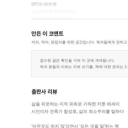
007과 배트맨
스스로에게 모독당하다
내 안에 너를 저장한다
만든 이 코멘트
2부
진정한 하이테크는 언제나 로테크를 지향한다
저자, 역자, 편집자를 위한 공간입니다. 독자들에게 전하고
건망증
내가 가장 많이 먹었을 때
접수된 글은 확인을 거쳐 이 곳에 게재됩니다.
오지래퍼의 딱 한 가지 로망
독자 분들의 리뷰는 리뷰 쓰기를, 책에 대한 문의는 1:
빈 시계판
비의 커튼, 스콜
내 안의 외계
출판사 리뷰
이 몸은 누구의 것인가
삶을 위로하는 지적 유희로 가득한 카툰 에세이
3부
시인이자 건축가 함성호, 삶의 최소주의를 말하다
버스는 나의 도서관
보이지 않는 손
‘아무것도 하지 않’으면서 ‘모든 것을 말’하는 책