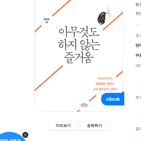
함
첫
정
판
쿠
Y
추
미리보기
공유하기
결