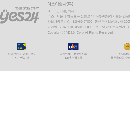
대표 : 김석환, 최세라
주소 : 서울시 영등포구 은행로 11, 5층~6층(여의도동,일신
사업자등록번호 : 229-81-37000 통신판매업신고 : 제 200
이메일 : yes24help@yes24.com 호스팅 서비스사업자 :
Copyright ⓒ YES24 Corp. All Rights Reserved.