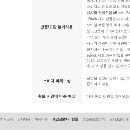
복제가 가능한 상품 등의 포장을 
소비자의 요청에 따라 개별
디지털 컨텐츠인 eBook, 
eBook 대여 상품은 대여 기
모바일 쿠폰 등록 후 취소/환
반품/교환 불가사유
중고상품이 구매확정(자동 
LP상품의 재생 불량 원인이 기
시간의 경과에 의해 재판매가
전자상거래 등에서의 소비자
eBook 세트 상품은 일괄 
1개의 상품으로 취급 및 판매
우, 세트 상품 전부 및 세트
상품의 불량에 의한 반품, 교
소비자 피해보상
준하여 처리됨
환불 지연에 따른 배상
대금 환불 및 환불 지연에 
회사소개
인재채용
이용약관
개인정보처리방침
청소년보호정책
도서홍보안내