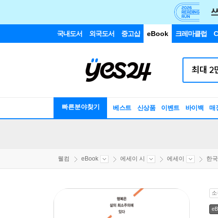
국내도서
외국도서
중고샵
eBook
크레마클럽
C
빠른분야찾기
베스트
신상품
이벤트
바이백
매
웰컴
eBook
에세이 시
에세이
한국
소
eB