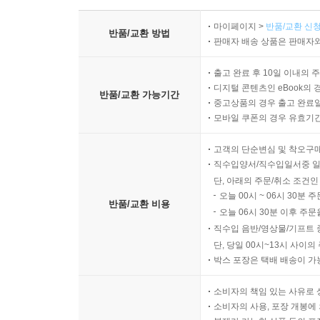
마이페이지 >
반품/교환 신청
반품/교환 방법
판매자 배송 상품은 판매자와
출고 완료 후 10일 이내의 
디지털 콘텐츠인 eBook의 
반품/교환 가능기간
중고상품의 경우 출고 완료일
모바일 쿠폰의 경우 유효기간(
고객의 단순변심 및 착오구
직수입양서/직수입일서중 일
단, 아래의 주문/취소 조건인
오늘 00시 ~ 06시 30분 
반품/교환 비용
오늘 06시 30분 이후 주문
직수입 음반/영상물/기프트 
단, 당일 00시~13시 사이
박스 포장은 택배 배송이 가
소비자의 책임 있는 사유로 
소비자의 사용, 포장 개봉에 