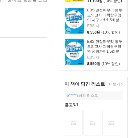
11,700
원
(10% 할인)
EBS 만점마무리 봉투
모의고사 과학탐구영
역 지구과학1 5회분
(2026년)
EBS 저
8,550
원
(10% 할인)
EBS 만점마무리 봉투
모의고사 과학탐구영
역 생명과학1 5회분
(2026년)
EBS 저
8,550
원
(10% 할인)
이 책이 담긴
리스트
더보기
o*****s
님의 리스트
홍고3-1