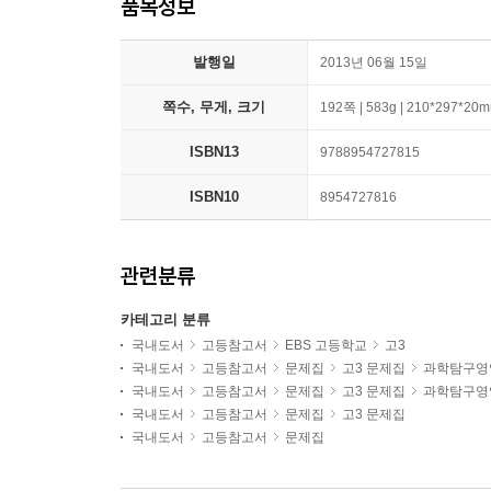
품목정보
발행일
2013년 06월 15일
쪽수, 무게, 크기
192쪽 | 583g | 210*297*20
ISBN13
9788954727815
ISBN10
8954727816
관련분류
카테고리 분류
국내도서
고등참고서
EBS 고등학교
고3
국내도서
고등참고서
문제집
고3 문제집
과학탐구영
국내도서
고등참고서
문제집
고3 문제집
과학탐구영
국내도서
고등참고서
문제집
고3 문제집
국내도서
고등참고서
문제집