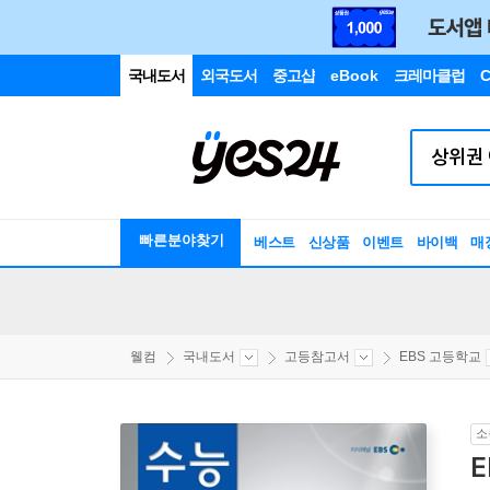
국내도서
외국도서
중고샵
eBook
크레마클럽
C
빠른분야찾기
베스트
신상품
이벤트
바이백
매
웰컴
국내도서
고등참고서
EBS 고등학교
소
E