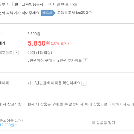
집부 저
한국교육방송공사
2013년 06월 15일
고등참고서 top20 2주
번째 리뷰어가 되어주세요.
베스트
가
6,500원
5,850
원
매가
(10% 할인)
ES포인트
60원 (1% 적립)
5만원이상 구매 시 2천원 추가적립
제혜택
카드/간편결제 혜택을 확인하세요
매 시 참고사항
현재 새 상품은 구매 할 수 없습니다. 아래 상품으로 구매하거나 판매
중고상품 (1개)
이 상품을 팔기
12,300원 ~