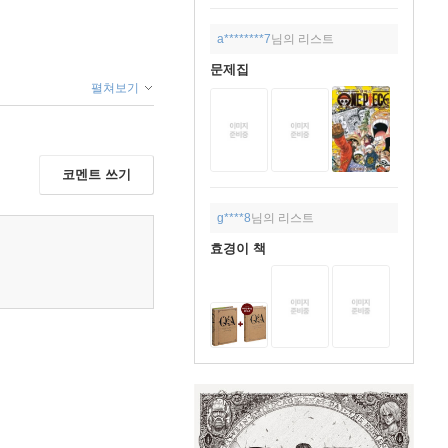
a********7
님의 리스트
문제집
펼쳐보기
코멘트 쓰기
g****8
님의 리스트
효경이 책