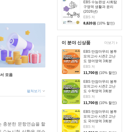
EBS 수능완성 사회탐
구영역 생활과 윤리
(2026년)
EBS 저
8,820
원
(10% 할인)
이 분야 신상품
더보기
EBS 만점마무리 봉투
모의고사 시즌2 고난
도 영어영역 3회분
(2026년)
EBS 저
11,700
원
(10% 할인)
도서 모음
EBS 만점마무리 봉투
모의고사 시즌2 고난
도 수학영역 3회분
펼쳐보기
(2026년)
EBS 저
11,700
원
(10% 할인)
EBS 만점마무리 봉투
모의고사 시즌2 고난
도 국어영역 3회분
는 충분한 문항연습을 할
(2026년)
EBS 저
게 수능시험 상황을 연습