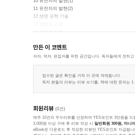
10 유전자의 발현(1)
11 유전자의 발현(2)
12 생명 공학 기술
13 생명의 기원
14 생물의 진화
15 생물의 분류와 계통
만든 이 코멘트
16 생물의 다양성
17 개체군의 진화
저자, 역자, 편집자를 위한 공간입니다. 독자들에게 전하고
18. 종의 분화
실전 모의고사 1회
접수된 글은 확인을 거쳐 이 곳에 게재됩니다.
실전 모의고사 2회
독자 분들의 리뷰는 리뷰 쓰기를, 책에 대한 문의는 1:
실전 모의고사 3회
실전 모의고사 4회
실전 모의고사 5회
회원리뷰
(0건)
실전 모의고사 6회
매주 10건의 우수리뷰를 선정하여 YES포인트 3만원을 드
3,000원 이상 구매 후 리뷰 작성 시
일반회원 300원, 마니아
eBook은 다운로드 후 작성한 리뷰만 YES포인트 지급됩니