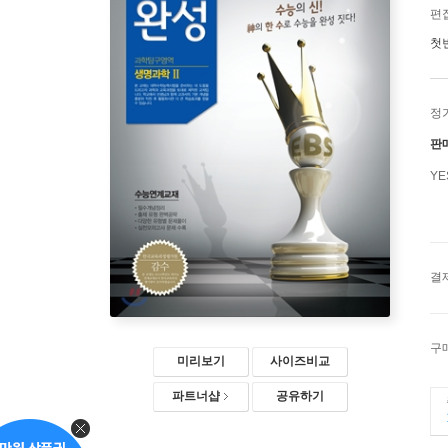
편
첫
정
판
Y
결
구
미리보기
사이즈비교
파트너샵
공유하기