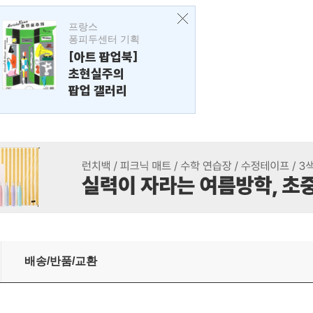
프랑스
퐁피두센터 기획
[아트 팝업북]
초현실주의
팝업 갤러리
)
배송/반품/교환