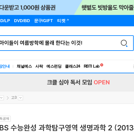
D/LP
DVD/BD
문구
/GIFT
티켓
독서유형검사
장안내
채널예스
사락
예스펀딩
클래스24
RBTI Lab
독서유형검사
크클 심야 독서 모임
OPEN
고3
득공제
BS 수능완성 과학탐구영역 생명과학 2 (2013