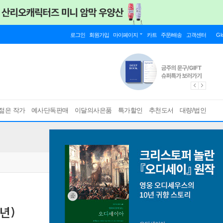
로그인
회원가입
마이페이지
카트
주문/배송
고객센터
Gl
젊은 작가
예사단독판매
이달의사은품
특가할인
추천도서
대량/법인
년)