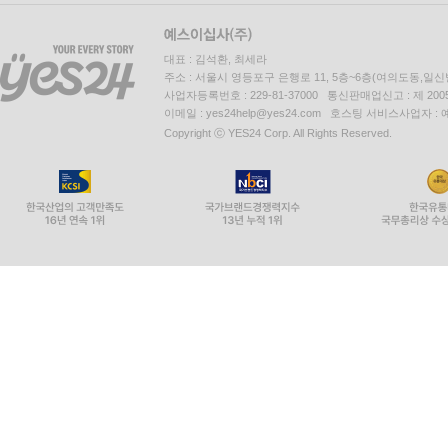
대표 : 김석환, 최세라
주소 : 서울시 영등포구 은행로 11, 5층~6층(여의도동,일신
사업자등록번호 : 229-81-37000 통신판매업신고 : 제 200
이메일 : yes24help@yes24.com 호스팅 서비스사업자 :
Copyright ⓒ YES24 Corp. All Rights Reserved.