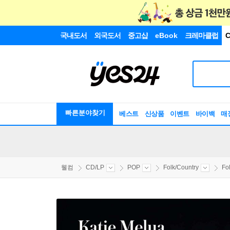
국내도서
외국도서
중고샵
eBook
크레마클럽
C
빠른분야찾기
베스트
신상품
이벤트
바이백
매
웰컴
CD/LP
POP
Folk/Country
Fo