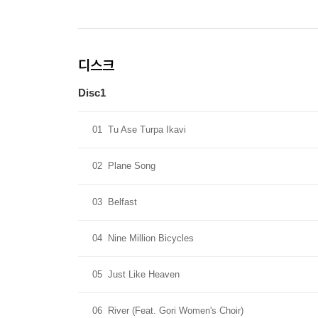
디스크
Disc1
01
Tu Ase Turpa Ikavi
02
Plane Song
03
Belfast
04
Nine Million Bicycles
05
Just Like Heaven
06
River (Feat. Gori Women's Choir)