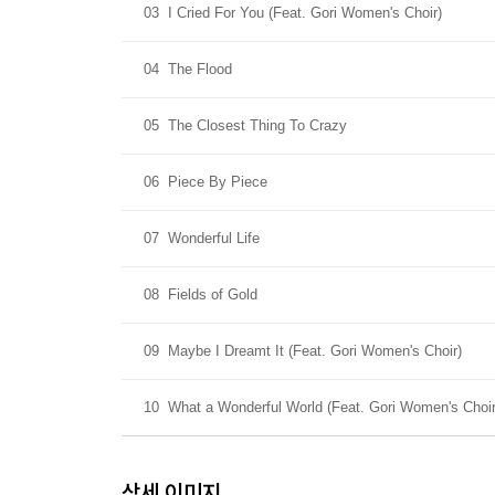
03
I Cried For You (Feat. Gori Women's Choir)
04
The Flood
05
The Closest Thing To Crazy
06
Piece By Piece
07
Wonderful Life
08
Fields of Gold
09
Maybe I Dreamt It (Feat. Gori Women's Choir)
10
What a Wonderful World (Feat. Gori Women's Choir
상세 이미지