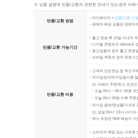
※ 상품 설명에 반품/교환과 관련한 안내가 있는경우 아래 
마이페이지 >
반품/교환 신청
반품/교환 방법
판매자 배송 상품은 판매자와
출고 완료 후 10일 이내의 
디지털 콘텐츠인 eBook의 
반품/교환 가능기간
중고상품의 경우 출고 완료일
모바일 쿠폰의 경우 유효기간(
고객의 단순변심 및 착오구
직수입양서/직수입일서중 일
단, 아래의 주문/취소 조건인
오늘 00시 ~ 06시 30분 
반품/교환 비용
오늘 06시 30분 이후 주문
직수입 음반/영상물/기프트 
단, 당일 00시~13시 사이
박스 포장은 택배 배송이 가
소비자의 책임 있는 사유로 