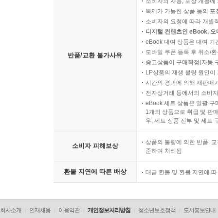
소비자의 사용, 포장 개봉에 
복제가 가능한 상품 등의 포장을 
소비자의 요청에 따라 개별
디지털 컨텐츠인 eBook, 
eBook 대여 상품은 대여 기
모바일 쿠폰 등록 후 취소/환
반품/교환 불가사유
중고상품이 구매확정(자동 
LP상품의 재생 불량 원인이 기
시간의 경과에 의해 재판매가
전자상거래 등에서의 소비자
eBook 세트 상품은 일괄 
1개의 상품으로 취급 및 판매
우, 세트 상품 전부 및 세트
상품의 불량에 의한 반품, 교
소비자 피해보상
준하여 처리됨
환불 지연에 따른 배상
대금 환불 및 환불 지연에 
회사소개
인재채용
이용약관
개인정보처리방침
청소년보호정책
도서홍보안내