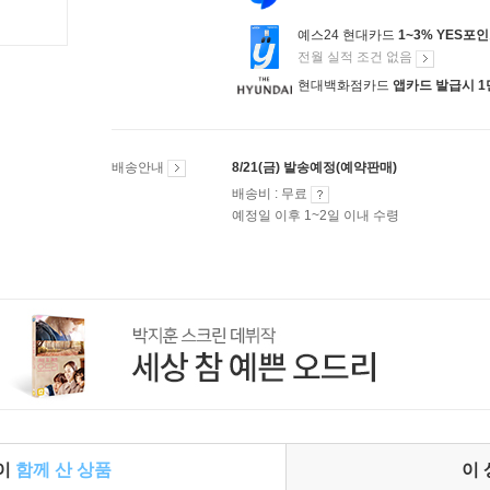
예스24 현대카드
1~3% YES포
전월 실적 조건 없음
현대백화점카드
앱카드 발급시 1
배송안내
8/21(금) 발송예정(예약판매)
배송비 : 무료
예정일 이후 1~2일 이내 수령
들이
함께 산 상품
이