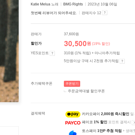
Katie Melua
노래
BMG Rights
2023년 10월 06일
첫번째 리뷰어가 되어주세요.
판매지수 12
판매가
37,600원
30,500
원
할인가
(19% 할인)
YES포인트
310원 (1% 적립) + 마니아추가적립
5만원이상 구매 시 2천원 추가적립
추가혜택쿠폰
쿠폰받기
주문금액대별 할인쿠폰
결제혜택
카카오페이
2,000원 즉시할인
일
페이코
1% 할인
포인트 결제시
토스페이
1만P 추첨 적립
+ 생애