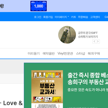
로그인
회원가입
마이페이지
카트
주문/배송
고객센터
Gl
미리듣기
예약음반
Vinyl전문관
스타샵
해외구매
- Love & Money
[ 디지팩 ]