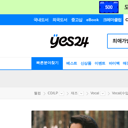
국내도서
외국도서
중고샵
eBook
크레마클럽
C
빠른분야찾기
베스트
신상품
이벤트
바이백
매
웰컴
CD/LP
재즈
Vocal
Vocal(수입