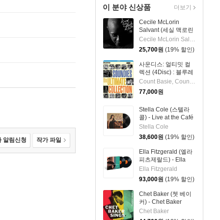
이 분야 신상품
더보기
Cecile McLorin
Salvant (세실 맥로린
살반트) - With Every
Cecile McLorin Salvant
Breath I Take
25,700
원
(19% 할인)
사운디스: 얼티밋 컬
렉션 (4Disc) : 블루레
이
Count Basie, Count Basie & Joe Turner, Cab Calloway, Nat King Cole, Doris Day & Pat Boone, Doris Day, Duke Ellington, Du
77,000
원
Stella Cole (스텔라
콜) - Live at the Café
Carlyle [LP]
Stella Cole
38,600
원
(19% 할인)
 알림신청
작가 파일
Ella Fitzgerald (엘라
피츠제랄드) - Ella
Fitzgerald Sings The
Ella Fitzgerald
Cole Porter Song
93,000
원
(19% 할인)
Book [2LP]
Chet Baker (쳇 베이
커) - Chet Baker
Sings
Chet Baker