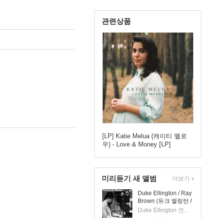
관련상품
[LP] Katie Melua (케이티 멜로
우) - Love & Money [LP]
미리듣기 새 앨범
더보기
Duke Ellington / Ray
Brown (듀크 엘링턴 /
레이 브라운) - This
Duke Ellington 연주 외 1명
One's For Blanton