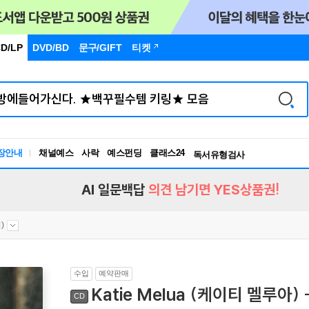
D/LP
DVD/BD
문구
/GIFT
티켓
장안내
채널예스
사락
예스펀딩
클래스24
독서유형검사
RBTI Lab
독서유형검사
AI 일문백답
의견 남기면 YES상품권!
)
수입
예약판매
Katie Melua (케이티 멜루아) 
CD