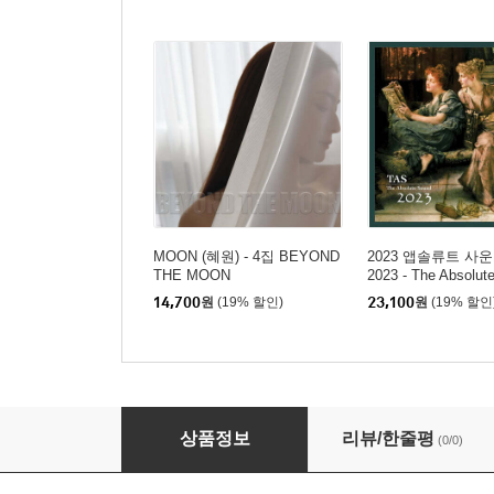
MOON (혜원) - 4집 BEYOND
2023 앱솔류트 사운
THE MOON
2023 - The Absolut
14,700
원
(19% 할인)
23,100
원
(19% 할인
Katie Melua (케이티 멜루아) - Love & Money
상품정보
리뷰/한줄평
(0/0)