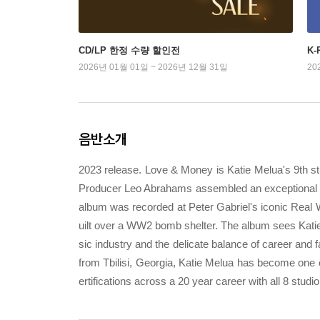
CD/LP 한정 수량 할인전
K
2026년 01월 01일 ~ 2026년 12월 31일
20
음반소개
2023 release. Love & Money is Katie Melua's 9th st
Producer Leo Abrahams assembled an exceptional gr
album was recorded at Peter Gabriel's iconic Real W
uilt over a WW2 bomb shelter. The album sees Katie 
sic industry and the delicate balance of career and f
from Tbilisi, Georgia, Katie Melua has become one of
ertifications across a 20 year career with all 8 stud