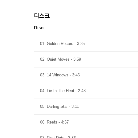
디스크
Disc
01
Golden Record - 3:35
02
Quiet Moves - 3:59
03
14 Windows - 3:46
04
Lie In The Heat - 2:48
05
Darling Star - 3:11
06
Reefs - 4:37
07
First Date - 3:36