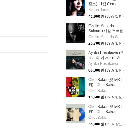
존스) - 1집 Come
Away With Me (20th
Norah Jones
Anniversary)[LP]
42,900
원
(19% 할인)
Cecile McLorin
Salvant (세실 맥로린
살반트) - With Every
Cecile McLorin Salvant
Breath I Take
25,700
원
(19% 할인)
Ayako Hosokawa (호
소카와 아야코) - Mr.
Wonderful - three
Ayako Hosokawa
blind mice [LP]
66,300
원
(19% 할인)
Chet Baker (쳇 베이
커) - Chet Baker
Sings
Chet Baker
15,600
원
(19% 할인)
Chet Baker (쳇 베이
커) - Chet Baker
Sings [로열 블루 컬러
Chet Baker
LP]
35,000
원
(19% 할인)