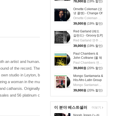
78,000
원
(19% 할인)
[LP]
Ornette Coleman (오
넷 콜맨) - Change Of
The Century [LP]
Ornette Coleman 연주
39,000
원
(19% 할인)
Red Garland (레드
갈란드) - Groovy [LP]
Red Garland 연주 외 2명
39,000
원
(19% 할인)
Paul Chambers &
John Coltrane (폴 체
oth an artist and human.
임버스 & 존 콜트레
Paul Chambers 연주 외 1명
인) - A Jazz
ound of the record. The
39,000
원
(20% 할인)
Delegation From the
East: Chamber's
 own studio in Leyton, b
Mongo Santamaria &
Music [LP]
His Afro-Latin Group
 being a woman in the mu
(몽고 산타마리아 &
Mongo Santamaria 연주
and catharsis. Originally
히스 아프로 라틴 그
39,000
원
(20% 할인)
룹) - Go Mongo!
 sales and 56 platinum c
(Feat. Chick Corea)
[LP]
이 분야 베스트셀러
더보기
Norah Jones (노라