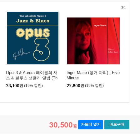
1
/1
Opus3 & Aurora 레이블의 재
Inger Marie (잉거 마리) - Five
즈 & 블루스 샘플러 앨범 (Th
Minute
e Absolute Opus 3 - Jazz &
23,100
원
(19% 할인)
22,800
원
(19% 할인)
Blues)
30,500
카트에 넣기
바로구매
원