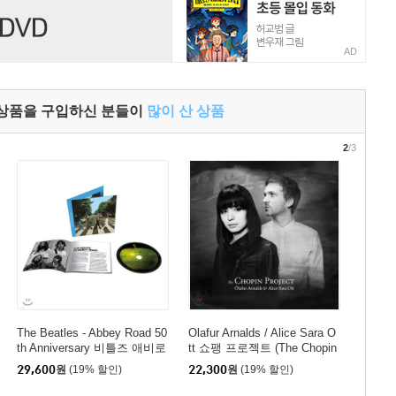
AD
 상품을 구입하신 분들이
많이 산 상품
2
/3
The Beatles - Abbey Road 50
Olafur Arnalds / Alice Sara O
th Anniversary 비틀즈 애비로
tt 쇼팽 프로젝트 (The Chopin
드 발매 50주년 기념 앨범
Project)
29,600
원
(19% 할인)
22,300
원
(19% 할인)