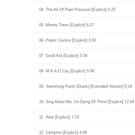
04
The Art Of Peer Pressure [Explicit] 5:25
05
Money Trees [Explicit] 6:27
06
Poetic Justice [Explicit] 5:00
07
Good Kid [Explicit] 3:34
08
M.A.A.D City [Explicit] 5:50
09
Swimming Pools (Drank) [Extended Version] 5:14
10
Sing About Me, I'm Dying Of Thirst [Explicit] 12:04
11
Real [Explicit] 7:23
12
Compton [Explicit] 4:08