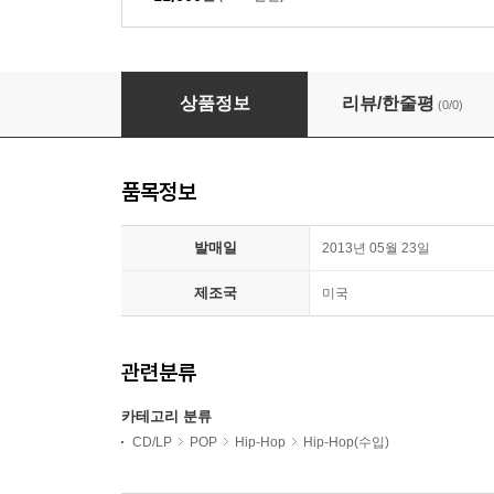
Kendrick Lamar (켄드릭 라마) - 2집 Good Kid M
상품정보
리뷰/한줄평
(0/0)
품목정보
발매일
2013년 05월 23일
제조국
미국
관련분류
카테고리 분류
CD/LP
POP
Hip-Hop
Hip-Hop(수입)