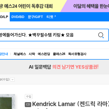
D/LP
DVD/BD
문구
/GIFT
티켓
장안내
채널예스
사락
예스펀딩
클래스24
독서유형검사
RBTI Lab
독서유형검사
AI 일문백답
의견 남기면 YES상품권!
op(수입)
수입
Kendrick Lamar (켄드릭 라마) 
CD