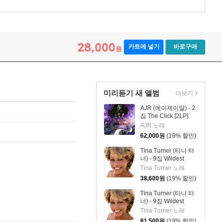
28,000
카트에 넣기
바로구매
원
미리듣기 새 앨범
더보기
AJR (에이제이알) - 2
집 The Click [2LP]
AJR 노래
62,000
원
(19% 할인)
Tina Turner (티나 터
너) - 9집 Wildest
Dreams 2026
Tina Turner 노래
38,600
원
(19% 할인)
Tina Turner (티나 터
너) - 9집 Wildest
Dreams 2026 [2LP]
Tina Turner 노래
81,500
원
(19% 할인)