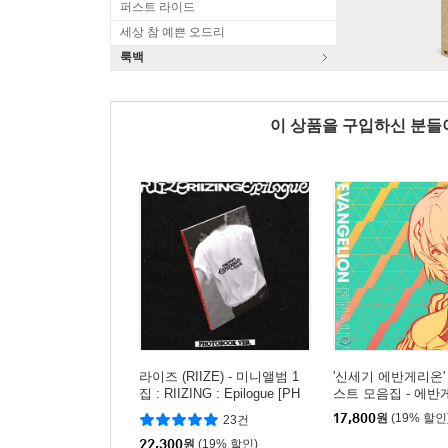
퍼스트 라이드
세상 참 예쁜 오드리
룩백
이 상품을 구입하신 분
라이즈 (RIIZE) - 미니앨범 1
'신세기 에반게리온'
집 : RIIZING : Epilogue [PH
스트 모음집 - 에반
OTO BOOK Ver.]
이널리 (Evangelion F
17,800
원
(19% 할인
23건
22,300
원
(19% 할인)