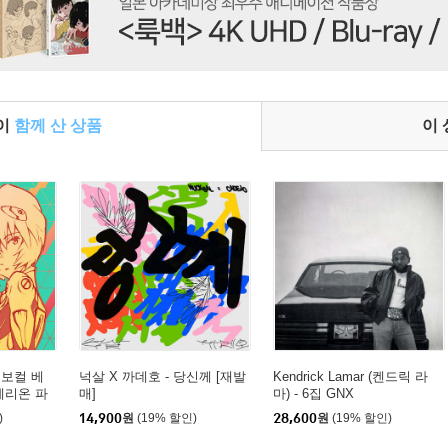
들이
함께 산 상품
이
 보컬 베
넉살 X 까데호 - 당신께 [재발
Kendrick Lamar (켄드릭 라
게리온 파
매]
마) - 6집 GNX
inally)
)
14,900
원
(19% 할인)
28,600
원
(19% 할인)