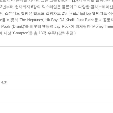
r. Dre를 우상으로 삼아 음악을 시작한 그는 그룹 Black Hippy의 맴버로 
l등과 교류, 2003년부터 현재까지 6장의 믹스테입은 물론이고 다양한 콜라브레
된 이번 스튜디오 앨범은 빌보드 앨범차트 2위, R&B/HipHop 앨범차
해 The Neptunes, Hit-Boy, DJ Khalil, Just Blaze등
ols (Drank)'를 비롯해 옛동료 Jay Rock이 피처링한 'Money Tree
처링에 나선 'Compton'등 총 13곡 수록! (강력추천!)
] 4:34