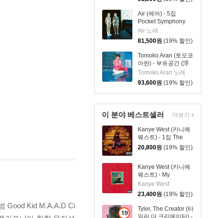
Air (에어) - 5집
Pocket Symphony
[클리어 컬러 2LP]
Air 노래
81,500
원
(19% 할인)
Tomoko Aran (토모코
아란) - 부유공간 (浮
遊空間) (+1) [2LP]
Tomoko Aran 노래
93,600
원
(19% 할인)
이 분야 베스트셀러
더보기
Kanye West (카니예
웨스트) - 1집 The
College Dropout
20,800
원
(19% 할인)
Kanye West (카니예
웨스트) - My
Beautiful Dark
Kanye West
Twisted Fantasy
23,400
원
(19% 할인)
d Kid M.A.A.D Ci
Tyler, The Creator (타
19
일러 더 크리에이터) -