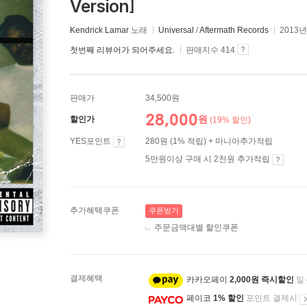
Version]
Kendrick Lamar
노래
Universal
/
Aftermath Records
2013년
첫번째 리뷰어가 되어주세요.
판매지수 414
판매가
34,500원
28,000
원
할인가
(19% 할인)
YES포인트
280원 (1% 적립) + 마니아추가적립
5만원이상 구매 시 2천원 추가적립
추가혜택쿠폰
쿠폰받기
주문금액대별 할인쿠폰
결제혜택
카카오페이
2,000원 즉시할인
일
페이코
1% 할인
포인트 결제시