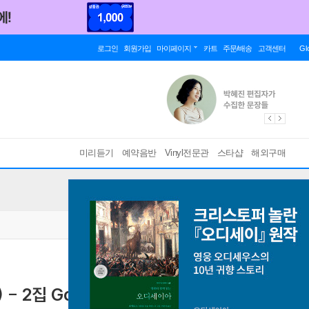
로그인
회원가입
마이페이지
카트
주문/배송
고객센터
Gl
미리듣기
예약음반
Vinyl전문관
스타샵
해외구매
- 2집 Good Kid M.A.A.D City [New