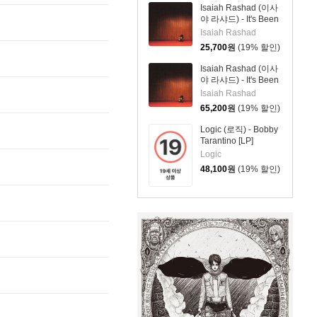
Isaiah Rashad (이사
야 라샤드) - It's Been
Awful
Isaiah Rashad
25,700
원
(19% 할인)
Isaiah Rashad (이사
야 라샤드) - It's Been
Awful [2LP]
Isaiah Rashad
65,200
원
(19% 할인)
Logic (로직) - Bobby
Tarantino [LP]
Logic
48,100
원
(19% 할인)