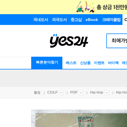
국내도서
외국도서
중고샵
eBook
크레마클럽
C
빠른분야찾기
베스트
신상품
이벤트
바이백
매
웰컴
CD/LP
POP
Hip-Hop
Hip-H