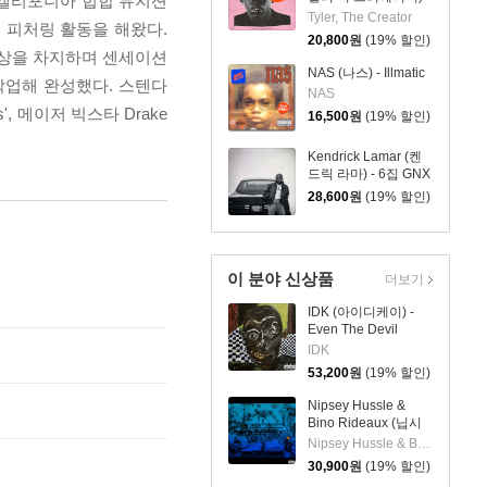
활동하며 캘리포니아 힙합 뮤지션
세
5집 Igor
Tyler, The Creator
이션 피처링 활동을 해왔다.
이
20,800
원
(19% 할인)
상
트 정상을 차지하며 센세이션
NAS (나스) - Illmatic
상
과 공동작업해 완성했다. 스텐다
NAS
품
s', 메이저 빅스타 Drake
16,500
원
(19% 할인)
Kendrick Lamar (켄
드릭 라마) - 6집 GNX
28,600
원
(19% 할인)
이 분야 신상품
더보기
IDK (아이디케이) -
Even The Devil
Smiles [LP]
IDK
53,200
원
(19% 할인)
Nipsey Hussle &
Bino Rideaux (닙시
허슬 & 비노 리도) -
Nipsey Hussle & Bino Rideaux
Prolific
30,900
원
(19% 할인)