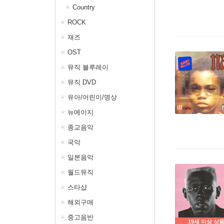
Country
ROCK
재즈
OST
뮤직 블루레이
뮤직 DVD
유아/어린이/명상
뉴에이지
종교음악
국악
일본음악
월드뮤직
스타샵
해외구매
중고음반
19세 이상 상