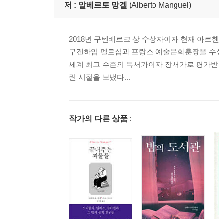
독서가로서의 작가
저 :
알베르토 망겔
(Alberto Manguel)
독서가로서의 번역가
금지된 책 읽기
2018년 구텐베르크 상 수상자이자 현재 아르
얼간이 같은 책벌레 이미지
구겐하임 펠로십과 프랑스 예술문화훈장을 수상했다
끝나지 않는 『독서의 역사』
세계 최고 수준의 독서가이자 장서가로 평가받
린 시절을 보냈다....
작가의 다른 상품