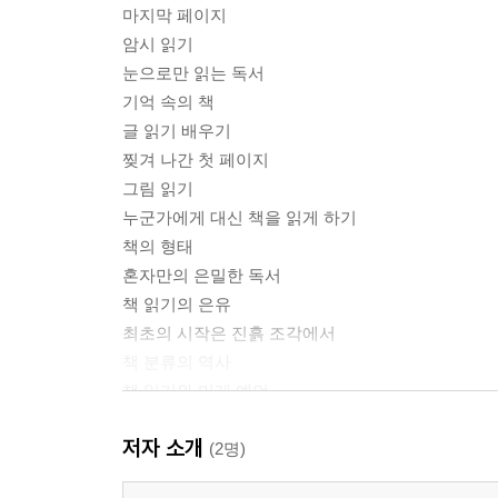
마지막 페이지
암시 읽기
눈으로만 읽는 독서
기억 속의 책
글 읽기 배우기
찢겨 나간 첫 페이지
그림 읽기
누군가에게 대신 책을 읽게 하기
책의 형태
혼자만의 은밀한 독서
책 읽기의 은유
최초의 시작은 진흙 조각에서
책 분류의 역사
책 읽기와 미래 예언
상징적인 독서가
저자 소개
갇힌 공간에서의 책 읽기
(2명)
책 훔치기