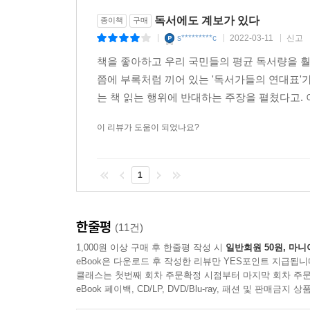
독서에도 계보가 있다
종이책
구매
s*********c
2022-03-11
신고
|
|
|
책을 좋아하고 우리 국민들의 평균 독서량을 훨
쯤에 부록처럼 끼어 있는 '독서가들의 연대표'
는 책 읽는 행위에 반대하는 주장을 펼쳤다고. 
이 리뷰가 도움이 되었나요?
1
한줄평
(11건)
1,000원 이상 구매 후 한줄평 작성 시
일반회원 50원, 마니
eBook은 다운로드 후 작성한 리뷰만 YES포인트 지급됩니
클래스는 첫번째 회차 주문확정 시점부터 마지막 회차 주문
eBook 페이백, CD/LP, DVD/Blu-ray, 패션 및 판매금