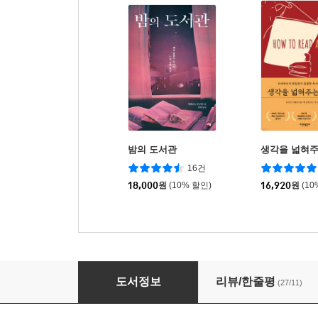
밤의 도서관
생각을 넓혀주
16건
18,000
원
(10% 할인)
16,920
원
(10
독서의 역사
도서정보
리뷰/한줄평
(27/11)