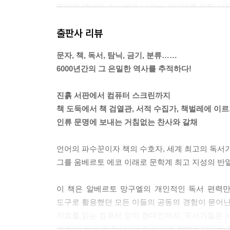
독일의 15세기 필사본에 나모는 고딕체를 모두 사
다. 연한 자줏빛 잉크로 쓴 강하면서도 뚜렷한 필체
출판사 리뷰
러 페이지에 나타난다.
--- p.121
문자, 책, 독서, 탐닉, 금기, 분류……
6000년간의 그 은밀한 역사를 추적하다!
에피쿠로스 학파인 오마르 하이얌은 큰 나뭇가지 밑의
브는 스탈 부인의 『회고록』을 ‘11월의 나무 밑에서
진흙 서판에서 컴퓨터 스크린까지
도토스를 읽는 것이 나의 습관”이라고 쓰고 있다. 
책 도둑에서 책 검열관, 서적 수집가, 책벌레에 이
는 “나는 좀처럼 해변가나 정원에서 책을 읽지 않는
인류 문명에 보내는 거침없는 찬사와 갈채
을 읽을 수는 없다. 언제나 전기불로만, 방안은 어둑
--- p.225
언어의 파수꾼이자 책의 수호자, 세계 최고의 독서
그를 움베르토 에코 이래로 문학계 최고 지성의 반열
아득한 옛날 성 금요일에 콘스탄티누스가 발견한 것
나의 텍스트를 대할 때 독자는 그 텍스트의 단어를
이 책은 알베르토 망구엘의 개인적인 독서 편력만
시지로 바꿔 버릴 수 있다. 이런 식의 의미 변질은
도구로 활용했던 모든 이들의 공동의 경험이 묻어난
신의 환경이 스며들기 때문이다.
자료를 읽는 컴퓨터 앞의 현대인까지, 독서가들은 서
수 있게 된 일을 독서가들의 집단에 첫발을 내딛는
--- p.306