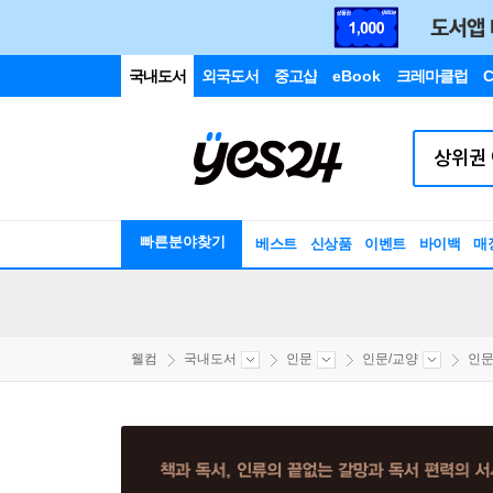
국내도서
외국도서
중고샵
eBook
크레마클럽
C
빠른분야찾기
베스트
신상품
이벤트
바이백
매
웰컴
국내도서
인문
인문/교양
인