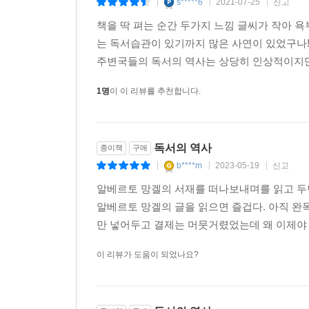
s*****6
2021-07-25
신고
|
|
|
책을 딱 펴는 순간 두가지 느낌 글씨가 작아 욕
는 독서습관이 있기까지 많은 사연이 있었구나
주변국들의 독서의 역사는 상당히 인상적이지만 
1명
이 이 리뷰를 추천합니다.
독서의 역사
종이책
구매
b****m
2023-05-19
신고
|
|
|
알베르토 망겔의 서재를 떠나보내며를 읽고 두번
알베르토 망겔의 글을 읽으면 즐겁다. 아직 완
만 넣어두고 결제는 머뭇거렸었는데 왜 이제야 구
이 리뷰가 도움이 되었나요?