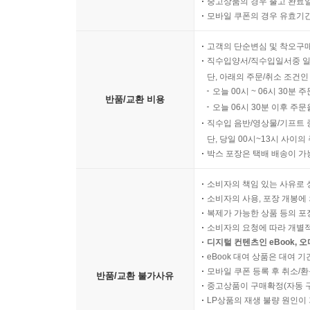
중고상품의 경우 출고 완료일
모바일 쿠폰의 경우 유효기간(
고객의 단순변심 및 착오구
직수입양서/직수입일서중 일
단, 아래의 주문/취소 조건인
오늘 00시 ~ 06시 30분 
반품/교환 비용
오늘 06시 30분 이후 주문
직수입 음반/영상물/기프트 
단, 당일 00시~13시 사이
박스 포장은 택배 배송이 가
소비자의 책임 있는 사유로 
소비자의 사용, 포장 개봉에 
복제가 가능한 상품 등의 포장을 
소비자의 요청에 따라 개별
디지털 컨텐츠인 eBook, 
eBook 대여 상품은 대여 기
모바일 쿠폰 등록 후 취소/환
반품/교환 불가사유
중고상품이 구매확정(자동 
LP상품의 재생 불량 원인이 기