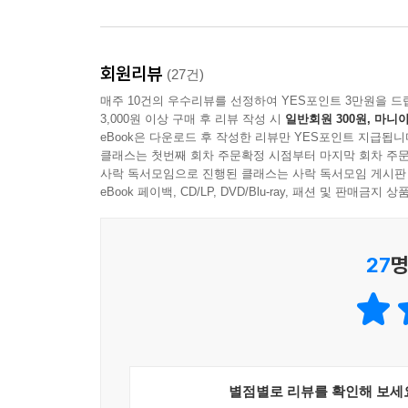
책을 읽는 사람이 책에 파묻혀 무슨 꿍꿍이수작을
어떤 짓을 하는지에 대한 두려움과 별 차이가 
회원리뷰
(27건)
즐거움이면서, 인생을 이해하고 살아가는 한 무기이면
매주 10건의 우수리뷰를 선정하여 YES포인트 3만원을 드
3,000원 이상 구매 후 리뷰 작성 시
일반회원 300원, 마니아
eBook은 다운로드 후 작성한 리뷰만 YES포인트 지급됩니
클래스는 첫번째 회차 주문확정 시점부터 마지막 회차 주문
사락 독서모임으로 진행된 클래스는 사락 독서모임 게시판
eBook 페이백, CD/LP, DVD/Blu-ray, 패션 및 판매금
27
명
별점별로 리뷰를 확인해 보세