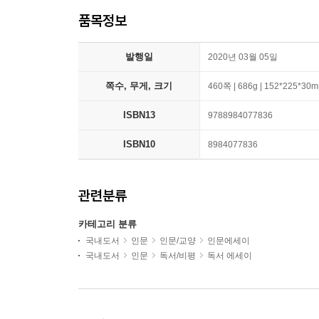
품목정보
발행일
2020년 03월 05일
쪽수, 무게, 크기
460쪽 | 686g | 152*225*30
ISBN13
9788984077836
ISBN10
8984077836
관련분류
카테고리 분류
국내도서
인문
인문/교양
인문에세이
국내도서
인문
독서/비평
독서 에세이