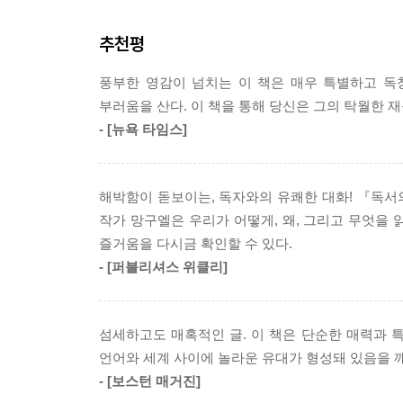
추천평
하지만 독서란 단지 책이라는 형태를 통해, 문자로 
독서의 영역에 포함시켜야 한다. 그러므로 독서란 
풍부한 영감이 넘치는 이 책은 매우 특별하고 독
통과 의례이다. 실제로 글자를 통해 세상이 이루어
부러움을 산다. 이 책을 통해 당신은 그의 탁월한 재
숫자와 스물두개의 글자로 이루어졌고, 이 숫자와
- [뉴욕 타임스]
생각했다.
따라서 책 한 권을 소유한 사람은 나름대로 이 세계
해박함이 돋보이는, 독자와의 유쾌한 대화! 『독
토마스 아 켐피스의 말처럼 ‘그대들이 책을 손에 
작가 망구엘은 우리가 어떻게, 왜, 그리고 무엇을 
것이다.
즐거움을 다시금 확인할 수 있다.
- [퍼블리셔스 위클리]
억압 속에서도 시들지 않았던 책과 독서에 관한 갈
이렇듯 책 읽기는 깨어 있음을 두려워하는 정치권
섬세하고도 매혹적인 글. 이 책은 단순한 매력과 
수많은 문학 작품들은 지배 세력과 책 읽기의 대
언어와 세계 사이에 놀라운 유대가 형성돼 있음을 깨
사람들에게 독서가들은 매우 배타적이고 독점적인
- [보스턴 매거진]
인간의 이미지가 침범할 수 없는 프라이버시와 이기