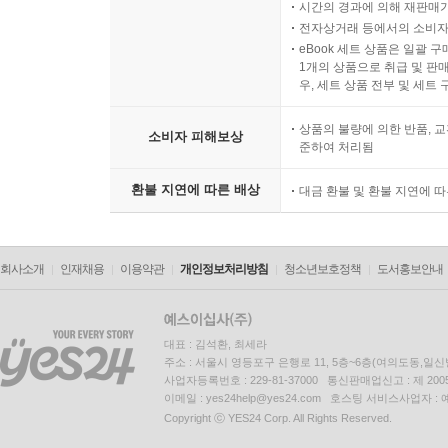
시간의 경과에 의해 재판매가
전자상거래 등에서의 소비자
eBook 세트 상품은 일괄 
1개의 상품으로 취급 및 판매
우, 세트 상품 전부 및 세트
상품의 불량에 의한 반품, 교
소비자 피해보상
준하여 처리됨
환불 지연에 따른 배상
대금 환불 및 환불 지연에 
회사소개
인재채용
이용약관
개인정보처리방침
청소년보호정책
도서홍보안내
대표 : 김석환, 최세라
주소 : 서울시 영등포구 은행로 11, 5층~6층(여의도동,일신
사업자등록번호 : 229-81-37000 통신판매업신고 : 제 200
이메일 : yes24help@yes24.com 호스팅 서비스사업자 :
Copyright ⓒ YES24 Corp. All Rights Reserved.