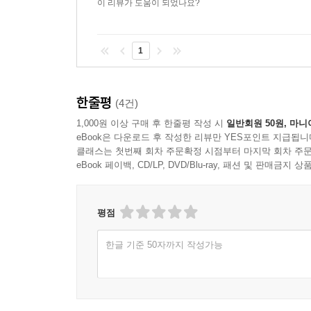
이 리뷰가 도움이 되었나요?
오브제에서 개념으로
예술이다.
개념미술의 전략들
철학 이후의 예술
1
모더니즘 예술의 특징은 비합리주의(초현실주의, 
언제 예술인가?
자동기술법), 반인간주의(동물적인 것, 기계적인 것)
도입하는 것)의 추구 등을 들 수 있는데, 이는 오
7. 팝 아트
한줄평
(4건)
카운터 아방가르드
1,000원 이상 구매 후 한줄평 작성 시
일반회원 50원, 마니
한스 제들마이어는 문화보수주의자로서 현대예술에
브리티시 팝
eBook은 다운로드 후 작성한 리뷰만 YES포인트 지급됩니
끄집어내어, 그 각각의 논리를 냉정하게 분석한다
클래스는 첫번째 회차 주문확정 시점부터 마지막 회차 주문
프로토 팝
좌절하게 되어 있다. 현대예술은 혁명을 통해 전
eBook 페이백, CD/LP, DVD/Blu-ray, 패션 및 판매금
평판화면
숭배도 그들을 구원할 수 없음이 분명해지는 순간
핸드메이드와 레디메이드
강인한 정신”만이 이 위기를 극복할 수 있다고 진단
기계와 공장
평점
모던에서 포스트모던으로
『진중권의 서양미술사 후기 모더니즘과 포스트 
지시와 허상
한글 기준 50자까지 작성가능
실재의 귀환
미학과 미술사를 접목하여 후기모던에서 포스트모던
유럽에서 미국으로 넘어가게 되면서, 아방가르드
8. 상황주의 인터내셔널
되었다. 일상의 사물과 예술 작품을 판가름하는 기