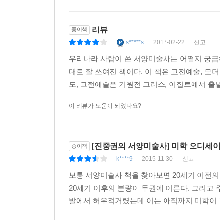
개관하려면, 다뤄야 할 사조들이 너무 많아 각각의
연속과 단절
해주는 장점이 있다. 하지만 동시에 우리를 피상적 
부드러움에서 딱딱함을
리뷰
종이책
하드에지와 색면추상
진중권의《서양 미술사》는 기존의 서양미술사 구성
s*****s
2017-02-22
신고
|
|
|
미니멀리즘과 팝아트
몇몇 주요한 양식으로 한정하되, 선택된 양식들 각
우리나라 사람이 쓴 서양미술사는 어떨지 궁금
접근을 시도했다. 이 깊이를 확보하기 위해 미술
대로 잘 쓰여진 책이다. 이 책은 고전예술, 모
5. 미니멀리즘
방식으로 미술사를 재구성했다. 즉 ‘서양미술의 원리
도, 고전예술은 기원전 그리스, 이집트에서 출
환영과의 고투
설명하면서 다른 한편으로 서양미술의 역사를 시간의
하나의 유일한 사물
이 리뷰가 도움이 되었나요?
반관계주의 미니멀리즘
『진중권의 서양미술사 모더니즘편』
현상학적 미니멀리즘
유물론적 미니멀리즘
모더니즘의 태동에서 2차대전 직전까지 제1차 모더니
[진중권의 서양미술사] 미학 오디세이 
종이책
개념적 미니멀리즘
표현주의, 다다이즘, 신즉물주의를 거쳐 바우하우스
k****9
2015-11-30
신고
|
|
|
사물성과 연극성
선언문을 중심으로 주요한 철학적 배경, 작품, 영향 
미니멀리즘 이후
보통 서양미술사 책을 찾아보면 20세기 이전의
20세기 이후의 분량이 두권에 이른다. 그리고 
‘모더니즘’은 주로 예술사조를 가리킨다. 예술에서
6. 개념미술
발에서 허우적거렸는데 이는 아직까지 미학이 
세기말을 전후하여 유럽의 사회는 전통사회의 틀을
예술의 종말론
(flaneur, 보들레르)로 상징되는 공동체의 뿌