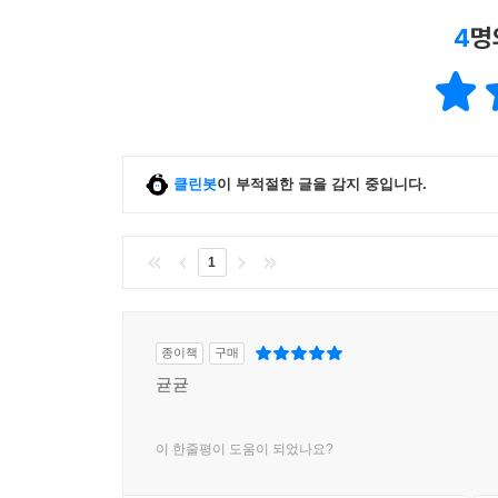
팝아트와 상황주의
이 책은 전후 예술계의 새로운 주역으로 떠오른 
4
명
스펙터클의 사회
팝아트 등 후기 모던에서 포스트모던 시대의 예술
문자주의와 상상주의
현대예술의 지형도를 한눈에 파악하도록 해준다.
예술의 폐지와 실현
상황주의의 전략들
매체의 상황주의적 사용
전환과 회복
클린봇
이 부적절한 글을 감지 중입니다.
9. 해프닝
1
폴록의 유산
회화의 파괴
연극적 전회
종이책
구매
10. 플럭서스
귣귣
해프닝과 플럭서스
정신병자들이 탈출했다
이 한줄평이 도움이 되었나요?
다다와 레프