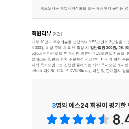
평판화면
《미학 오디세이》에서 한 발짝 더 나아가 시대별 
세트도서는 개별서지정보를 모두 제공하지 못하는 경우
모더니즘의 종언
- 경향신문
네오아방가르드
재현의 복귀
남다른 시각, 우리 시대 미감으로 쓴 ‘진중권의 서
회원리뷰
(3건)
1. 폴록
‘진중권의 서양미술사’ 시리즈는 서양미술사 강의와
매주 10건의 우수리뷰를 선정하여 YES포인트 3만원을 드
잭 더 드리퍼
3,000원 이상 구매 후 리뷰 작성 시
일반회원 300원, 마니아
가득 담긴 책이다. 양식사를 시대 순으로 나열한
“혼돈은 무슨. 빌어먹을”
eBook은 다운로드 후 작성한 리뷰만 YES포인트 지급됩니
사유와 시대 문화적 배경을 간과하게 만든다. 저
클래스는 첫번째 회차 주문확정 시점부터 마지막 회차 주문
추상표현주의
조망하는 것보다 그 방대한 역사의 골격을 드러내
사락 독서모임으로 진행된 클래스는 사락 독서모임 게시판
형식주의 비평
eBook 페이백, CD/LP, DVD/Blu-ray, 패션 및 판매금
복잡한 미로 안에서 길을 잃지 않고 그 안에서 자신
‘액션 페인팅’
구상으로 회귀
미술사를 이 책과는 다른 방식으로 재구성하는 
상징에서 지표로
비트겐슈타인의 말대로, 지붕에 올라갔거든 이 사
폴록 그 이후
주체적으로 재구성한다면, 저자에게 그보다 기쁜 일
3
명의 예스24 회원이 평가한
?《진중권의 서양미술사 후기 모더니즘과 포스트모
2. 앵포르멜
8.
점령의 트라우마
《진중권의 서양미술사 고전예술 편》은 미술사의 
회화의 전환