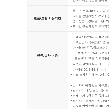
판매자 배송 상품은 판매자와
출고 완료 후 10일 이내의 
디지털 콘텐츠인 eBook의 
반품/교환 가능기간
중고상품의 경우 출고 완료일
모바일 쿠폰의 경우 유효기간(
고객의 단순변심 및 착오구
직수입양서/직수입일서중 일
단, 아래의 주문/취소 조건인
오늘 00시 ~ 06시 30분 
반품/교환 비용
오늘 06시 30분 이후 주문
직수입 음반/영상물/기프트 
단, 당일 00시~13시 사이
박스 포장은 택배 배송이 가
소비자의 책임 있는 사유로 
소비자의 사용, 포장 개봉에 
복제가 가능한 상품 등의 포장을 
소비자의 요청에 따라 개별
디지털 컨텐츠인 eBook, 