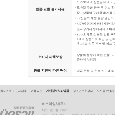
eBook 대여 상품은 대여 기
모바일 쿠폰 등록 후 취소/환
반품/교환 불가사유
중고상품이 구매확정(자동 
LP상품의 재생 불량 원인이 기
시간의 경과에 의해 재판매가
전자상거래 등에서의 소비자
eBook 세트 상품은 일괄 
1개의 상품으로 취급 및 판매
우, 세트 상품 전부 및 세트
상품의 불량에 의한 반품, 교
소비자 피해보상
준하여 처리됨
환불 지연에 따른 배상
대금 환불 및 환불 지연에 
회사소개
인재채용
이용약관
개인정보처리방침
청소년보호정책
도서홍보안내
대표 : 김석환, 최세라
주소 : 서울시 영등포구 은행로 11, 5층~6층(여의도동,일신