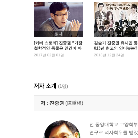
4. 상징 형식으로서 원근법
원근법의 탄생│다 빈치의 노트북│원근법의 붕괴?
5. 물구나무 선 원근법
소실점이 아래로│직선을 곡선으로│이미 굽은 
읽다
읽다
천재지변│큐비즘│프리미티비즘인가
[커버 스토리] 진중권 “가장
김슬기 진중권 유시민 등,
철학적인 동물은 인간이 아
013년 최고의 인터뷰는?
- 왜곡상
니야”
2017년 02월 01일
2013년 12월 24일
6. 도상학에서 도상해석학으로
전도상학적 단계│교정 원리로서의 양식사│도상학
프로토-르네상스│카롤링거 르네상스│고대의 부활
저자 소개
(1명)
- 트롱프뢰유
회화 속의 눈속임│건축 속의 눈속임│예술인가 오
저 :
진중권
(陳重權)
7. 엘 그레코, 신학적 가상현실
초월적 세계로│영혼을 보는 자│얼마나 많은 피
전 동양대학교 교양학부
미쳤다
연구로 석사학위를 받았