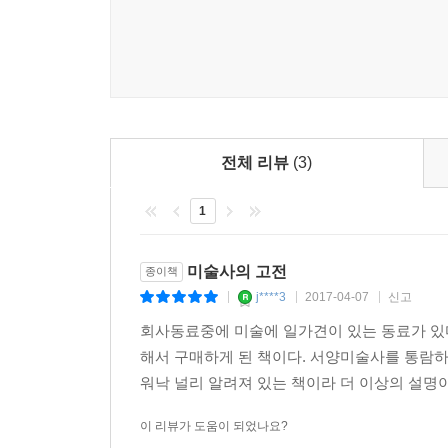
바탕에 깔린 예술 의지까지 드러내는 깊이 있는 
형태에서 물질로
선택하여 이를 시간 순으로 배치하는 방식으로 미
물질의 시학
서양미술의 역사를 시간의 흐름 속에서 통시적으로
기저 유물론
《진중권의 서양미술사 모더니즘 편》은 모더니즘의
거름자리 위의 꽃잎
야수주의에서 시작해 입체주의, 추상미술, 절대주의
형태를 향하여
예술 영역에서 일어난 총체적인 변화였으며 예술에
전체 리뷰
(3)
뭘 하려고 했는가’, ‘그 다음에 그들이 설정한 
3. 색면추상
던지며 아방가르드 예술의 본질을 이루는 주요한 
새로운 평면성
1
관점으로 새롭게 조명하면서 한편으로는 20세기 초
형식이 아니라 주제
무로부터의 창조
『진중권의 서양미술사 고전예술편』
미술사의 고전
종이책
숭고는 지금
j****3
2017-04-07
신고
|
|
|
그것은 살아 숨 쉰다
《미학 오디세이》(전3권)로 우리에게 아름다움의
회사동료중에 미술에 일가견이 있는 동료가 있
열광의 감정
접목한 새로운 개념의 ‘서양 미술사’를 손에 들
해서 구매하게 된 책이다. 서양미술사를 통람하
덧붙이는 이유는 무엇일까?
워낙 널리 알려져 있는 책이라 더 이상의 설명이
4.탈회화적 추상
두 개의 대안
우리가 알고 있는 대부분의 미술사는 다양한 양식에
이 리뷰가 도움이 되었나요?
회화 이후의 추상