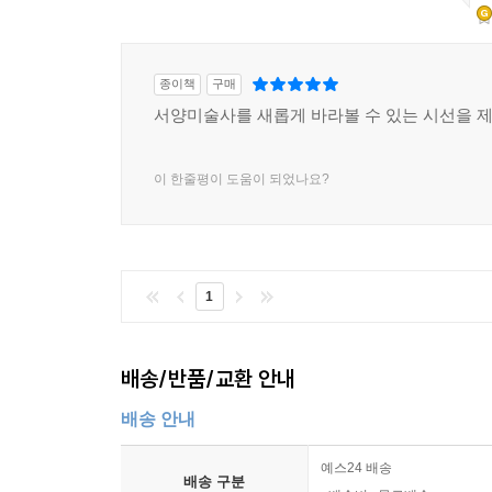
인터미디어
11. 게르하르트 리히터
카멜레온
종이책
구매
자본주의 리얼리즘
서양미술사를 새롭게 바라볼 수 있는 시선을 제
사진과 회화
리히터의 블러
이 한줄평이 도움이 되었나요?
푼크툼
숭고의 부정적 묘사
포스트모던
1
12. 신표현주의
새로운 야만인들
민족의 정체성과 주체성
배송/반품/교환 안내
스스로 부과한 억압 장치
배송 안내
독일 카페
신표현주의 논쟁
예스24 배송
배송 구분