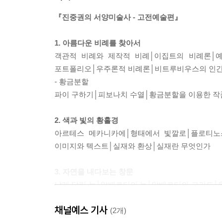
『진중권의 서양미술사 - 고전예술편』
1. 아름다운 비례를 찾아서
객관적 비례와 제작적 비례│이집트의 비례론│
포트폴리오│우주론적 비례론│비트루비우스의 인간
- 황금분할
파이 구하기│피보나치 수열│황금분할을 이용한 
2. 색과 빛의 황홀경
아르테스 메카니카에│형태에서 빛깔로│플로티노스
이미지와 텍스트│실재와 환상│실재란 무엇인가
3. 자연을 내다보는 창문
날개 달린 눈│알베르티의 눈│알베르티의 그리드│
│아펠레스의 모함│자연으로부터 배워라
채널예스 기사
(2개)