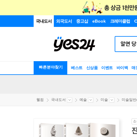
국내도서
외국도서
중고샵
eBook
크레마클럽
C
빠른분야찾기
베스트
신상품
이벤트
바이백
매
웰컴
국내도서
예술
미술
미술일반
소