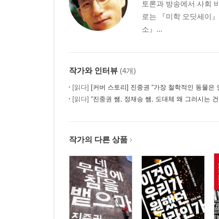
토론과 방송에서 사회 
8. 시(視) 형식으로서 미술사
로는 『미학 오딧세이
개인과 민족의 시대│시형식으로서의 예술사│신
소』...
통일성으로│명료성에서 불명료성으로│외적 미술사
- 유화
피그먼트│결합매체│회화적인 것│
작가와 인터뷰
(4개)
9. 예술을 다는 저울
[읽다]
[커버 스토리] 진중권 “가장 철학적인 동물은 
[읽다]
“진중권 쌤, 정재승 쌤, 도대체 왜 그러시는 건가요” 두 남자의 매력적
아카데미의 전횡│라파엘로냐 티치아노냐│형태냐 
화가들의 저울
10. 고대인의 자연은 어디로?
작가의 다른 상품
아름다운 자연│바로크에서 신고전주의로│색체에
속에 숨은 고대의 조각들│남자를 사랑하는 눈으로
- 화면 구성
소실점│대칭과 균형│바로크
11. 혁명의 예술, 예술의 혁명