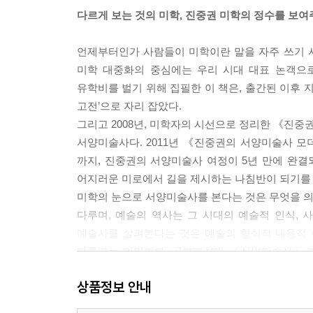
7 다다이즘, 부조리와 무의미의 예술
다르게 보는 것의 미학, 진중권 미학의 정수를 보여
8 초현실주의, 현실 속의 경이로움
9 신즉물주의, 냉정한 현실의 질서
언제부터인가 사람들이 미학이란 말을 자주 쓰기 시
10 구축주의, 삶을 구축하는 혁명의 예술
미학 대중화의 중심에는 우리 시대 대표 논객으
11 데스테일, 신조형의 양식
유학비를 벌기 위해 집필한 이 책은, 출간된 이후 지
12 바우하우스, 사회주의 대성당에서 산업 디자인
고전’으로 자리 잡았다.
그리고 2008년, 미학자의 시선으로 정리한 《진
나가기, 아방가르드의 이론들
서양미술사다. 2011년 《진중권의 서양미술사 
까지, 진중권의 서양미술사 여정이 5년 만에 완
『진중권의 서양미술사 - 후기 모더니즘과 포스트
어지러운 미로에서 길을 제시하는 나침반이 되기를
미학의 눈으로 서양미술사를 본다는 것은 무엇을 의
들어가기-후기 모더니즘과 네오 아방가르드
다루며, 예술의 역사는 그 시대의 예술적 인식, 
아방가르드에서 형식주의로
예술사를 살펴본다는 것은 예술의 형식적·내용적 
냉전의 역설
다룬다는 의미이다. 곰브리치의 《서양미술사》가 
비평의 시대
오늘날의 미감과 시대정신을 통해 과거의 예술을 지
아방가르드와 모더니즘
상품정보 안내
미술과 사물성
기존의 미술교양서가 통시적이고 양식사 위주의 접근