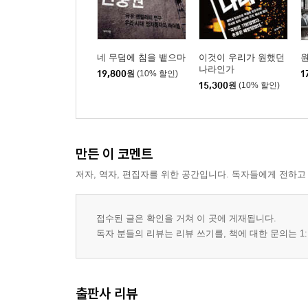
저물어가는 로코코│다비드의 신고전주의│혁명의 
바로크│회화적 현대성
네 무덤에 침을 뱉으마
이것이 우리가 원했던
12. 인간, 신을 닮기를 거부하다
나라인가
19,800
원
(10% 할인)
1
해체의 전주곡│주도적 과제│예술들의 분열│신을 
15,300
원
(10% 할인)
『진중권의 서양미술사 - 모더니즘편』
만든 이 코멘트
지은이의 말, 아방가르드의 시대
들어가기, 현대예술의 혁명
저자, 역자, 편집자를 위한 공간입니다. 독자들에게 전하고
1 야수주의, 원색의 향연, 색채의 해방
접수된 글은 확인을 거쳐 이 곳에 게재됩니다.
2 입체주의, 형태의 해방, 원근법의 해체
독자 분들의 리뷰는 리뷰 쓰기를, 책에 대한 문의는 1:
3 순수추상, 형태와 색채의 교향악
4 절대주의, 회화의 영도
5 표현주의, 재현에서 표현으로
출판사 리뷰
6 미래주의, 아방가르드, 미래를 향한 질주