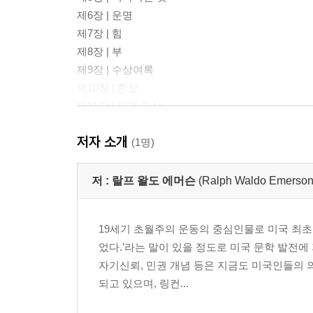
제6장 | 운명
제7장 | 힘
제8장 | 부
제9장 | 수상여록
제10장 | 환상
제11장 | 일과 일상
제12장 | 정치에 대하여
저자 소개
(1명)
저 :
랄프 왈도 에머슨
(Ralph Waldo Emerson
19세기 초월주의 운동의 중심인물로 미국 최초
었다.’라는 말이 있을 정도로 미국 문학 발전에
자기신뢰, 민권 개념 등은 지금도 미국인들의 의
되고 있으며, 링컨...