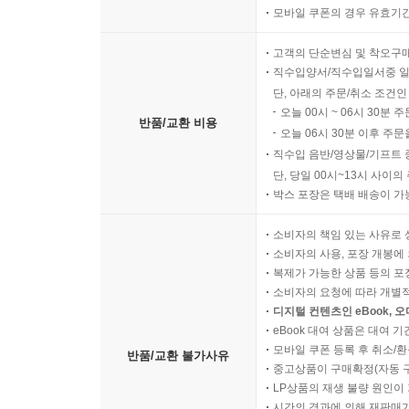
모바일 쿠폰의 경우 유효기간(
고객의 단순변심 및 착오구
직수입양서/직수입일서중 일
단, 아래의 주문/취소 조건인
오늘 00시 ~ 06시 30분 
반품/교환 비용
오늘 06시 30분 이후 주문
직수입 음반/영상물/기프트 
단, 당일 00시~13시 사이
박스 포장은 택배 배송이 가
소비자의 책임 있는 사유로 
소비자의 사용, 포장 개봉에 
복제가 가능한 상품 등의 포장을 
소비자의 요청에 따라 개별
디지털 컨텐츠인 eBook, 
eBook 대여 상품은 대여 기
모바일 쿠폰 등록 후 취소/환
반품/교환 불가사유
중고상품이 구매확정(자동 
LP상품의 재생 불량 원인이 기
시간의 경과에 의해 재판매가