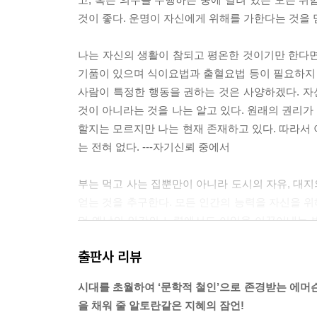
것이 좋다. 운명이 자신에게 위해를 가한다는 것을 
나는 자신의 생활이 참되고 평온한 것이기만 한다면
기품이 있으며 식이요법과 출혈요법 등이 필요하지
사람이 특정한 행동을 권하는 것은 사양하겠다. 자
것이 아니라는 것을 나는 알고 있다. 원래의 권리가
할지는 모르지만 나는 현재 존재하고 있다. 따라서 
는 전혀 없다. ---자기신뢰 중에서
부는 먹고 사는 집뿐만이 아니라 도시의 자유, 대지의
얻는 것을 추구한다. 모든 인간의 능력을 자신을 위
먼 옛날의 인간의 노력에서도 이익을 이끌어내는 
마찬가지 대응관계가 인간 전체와 자연 전체의 사이
출판사 리뷰
주는 바다는 그것이 가지고 있는 위험한 도움의 손
여하려고 한다. 바다는 이렇게 말하고 있다-“나를 
시대를 초월하여 ‘문학적 철인’으로 존경받는 에머슨의
가 될 것이다.”
을 채워 줄 알토란같은 지혜의 잠언!