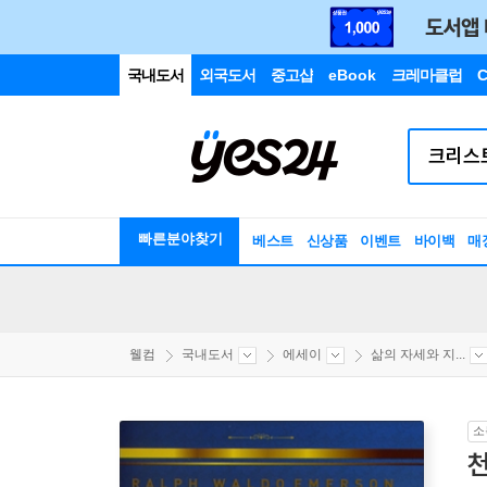
국내도서
외국도서
중고샵
eBook
크레마클럽
C
빠른분야찾기
베스트
신상품
이벤트
바이백
매
웰컴
국내도서
에세이
삶의 자세와 지...
소
천