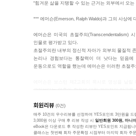
“힘겨운 삶을 지탱할 수 있는 근거는 외부에서 오는 
---부 중에서
*** 에머슨(Emerson, Ralph Waldo)과 그의 사상에
에머슨은 미국의 초절주의(Transcendentalis
인물로 평가받고 있다.
초절주의란 내부의 정신적 자아가 외부의 물질적 
논리나 경험보다는 통찰력이 더 낫다는 믿음에
운동으로도 역할을 했는데 에머슨은 이러한 초절주
에머슨은 보스턴 제2교회의 목사로 명성을 날릴 
교리보다는 영혼의 활용에 대한 개인적인 탐구를 
설교를 통해 그리스도교의 외적·역사적 전거들을 
회원리뷰
그는 자신의 철학을 바탕으로 목사직도 그만두었으
(0건)
독일로 향했다. 그리고 귀국 후 자연(Nature)
매주 10건의 우수리뷰를 선정하여 YES포인트 3만원을 드
3,000원 이상 구매 후 리뷰 작성 시
일반회원 300원, 마니아
조류를 미국에 전했던 문화의 중개자 역할을 하
eBook은 다운로드 후 작성한 리뷰만 YES포인트 지급됩니
이르기까지 미국의 지성과 정신적 품위의 토대를 
클래스는 첫번째 회차 주문확정 시점부터 마지막 회차 주문