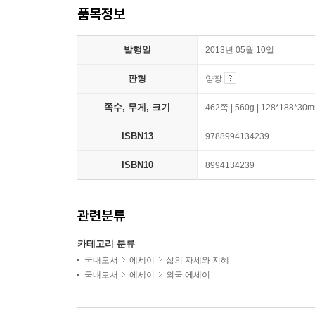
품목정보
발행일
2013년 05월 10일
판형
양장
쪽수, 무게, 크기
462쪽 | 560g | 128*188*30
ISBN13
9788994134239
ISBN10
8994134239
관련분류
카테고리 분류
국내도서
에세이
삶의 자세와 지혜
국내도서
에세이
외국 에세이