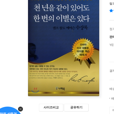
랄
정
판
Y
결
배
배
사이즈비교
공유하기