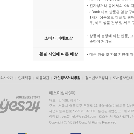
전자상거래 등에서의 소비자
eBook 세트 상품은 일괄 
1개의 상품으로 취급 및 판매
우, 세트 상품 전부 및 세트
상품의 불량에 의한 반품, 교
소비자 피해보상
준하여 처리됨
환불 지연에 따른 배상
대금 환불 및 환불 지연에 
회사소개
인재채용
이용약관
개인정보처리방침
청소년보호정책
도서홍보안내
대표 : 김석환, 최세라
주소 : 서울시 영등포구 은행로 11, 5층~6층(여의도동,일신
사업자등록번호 : 229-81-37000 통신판매업신고 : 제 200
이메일 : yes24help@yes24.com 호스팅 서비스사업자 :
Copyright ⓒ YES24 Corp. All Rights Reserved.