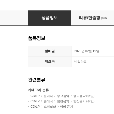
Simon-Pierre Bestion 몬테베르디: 성모 마리아의
상품정보
리뷰/한줄평
(0/0)
품목정보
발매일
2020년 02월 19일
제조국
네덜란드
관련분류
카테고리 분류
CD/LP
클래식
종교음악
종교음악 (수입)
CD/LP
클래식
합창음악
합창음악 (수입)
CD/LP
스페셜샵
미리 듣기