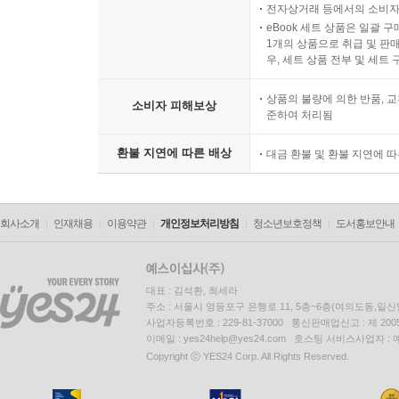
전자상거래 등에서의 소비자
eBook 세트 상품은 일괄 
1개의 상품으로 취급 및 판매
우, 세트 상품 전부 및 세트
상품의 불량에 의한 반품, 교
소비자 피해보상
준하여 처리됨
환불 지연에 따른 배상
대금 환불 및 환불 지연에 
회사소개
인재채용
이용약관
개인정보처리방침
청소년보호정책
도서홍보안내
대표 : 김석환, 최세라
주소 : 서울시 영등포구 은행로 11, 5층~6층(여의도동,일신
사업자등록번호 : 229-81-37000 통신판매업신고 : 제 200
이메일 : yes24help@yes24.com 호스팅 서비스사업자 :
Copyright ⓒ YES24 Corp. All Rights Reserved.