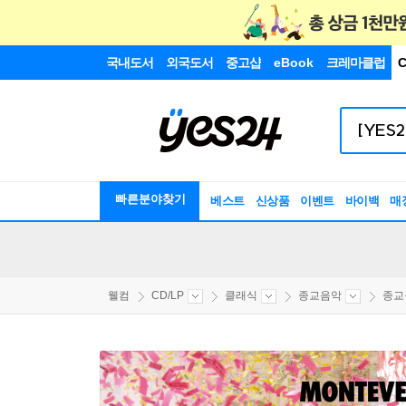
국내도서
외국도서
중고샵
eBook
크레마클럽
C
빠른분야찾기
베스트
신상품
이벤트
바이백
매
웰컴
CD/LP
클래식
종교음악
종교