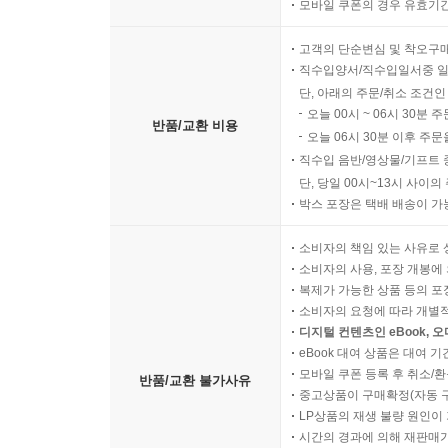
모바일 쿠폰의 경우 유효기간(
고객의 단순변심 및 착오구
직수입양서/직수입일서중 일
단, 아래의 주문/취소 조건인
오늘 00시 ~ 06시 30분 
반품/교환 비용
오늘 06시 30분 이후 주문
직수입 음반/영상물/기프트 
단, 당일 00시~13시 사이
박스 포장은 택배 배송이 가
소비자의 책임 있는 사유로 
소비자의 사용, 포장 개봉에 
복제가 가능한 상품 등의 포장을 
소비자의 요청에 따라 개별
디지털 컨텐츠인 eBook, 
eBook 대여 상품은 대여 기
모바일 쿠폰 등록 후 취소/환
반품/교환 불가사유
중고상품이 구매확정(자동 
LP상품의 재생 불량 원인이 기
시간의 경과에 의해 재판매가