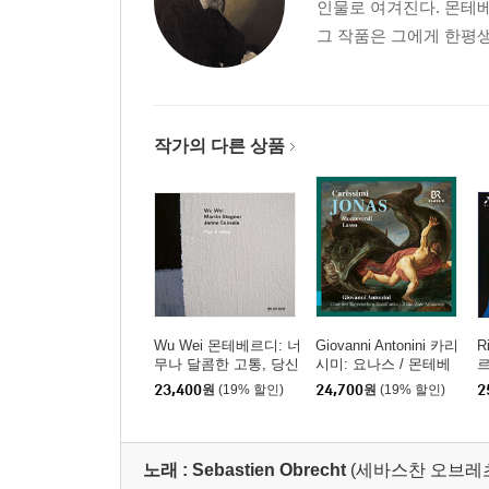
인물로 여겨진다. 몬테
그 작품은 그에게 한평생
작가의 다른 상품
Wu Wei 몬테베르디: 너
Giovanni Antonini 카리
R
무나 달콤한 고통, 당신
시미: 요나스 / 몬테베
르
을 보고 (Monteverdi: P
르디: 리멘토 다리아나
g
23,400
원
(19% 할인)
24,700
원
(19% 할인)
2
ur Ti Miro)
외 (Carissimi: Jonas /
Monteverdi: Lasso)
노래 :
Sebastien Obrecht
(세바스찬 오브레