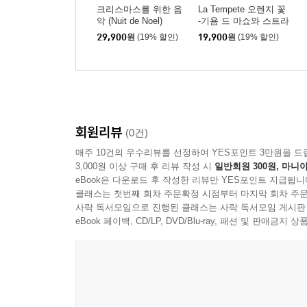
크리스마스를 위한 음
La Tempete 오렌지 꽃
악 (Nuit de Noel)
-기욤 드 마쇼와 스트라
빈스키의 미사 (Azahar
29,900
원
(19% 할인)
19,900
원
(19% 할인)
- Guillaume de Machau
t / Stravinsky) 라 탕페
트, 시몽-피에르 베스티
옹
회원리뷰
(0건)
매주 10건의 우수리뷰를 선정하여 YES포인트 3만원을 드
3,000원 이상 구매 후 리뷰 작성 시
일반회원 300원, 마니아
eBook은 다운로드 후 작성한 리뷰만 YES포인트 지급됩니
클래스는 첫번째 회차 주문확정 시점부터 마지막 회차 주문
사락 독서모임으로 진행된 클래스는 사락 독서모임 게시판
eBook 페이백, CD/LP, DVD/Blu-ray, 패션 및 판매금