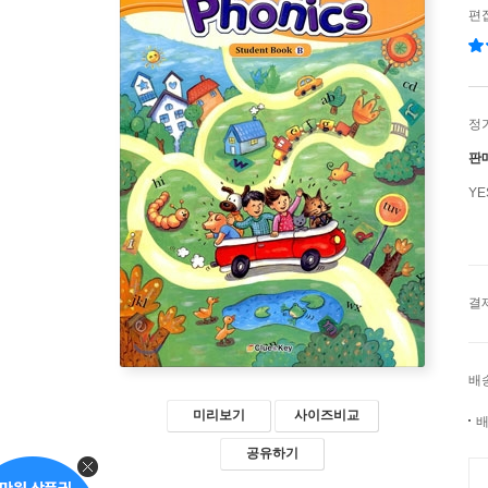
편
정
판
Y
결
배
미리보기
사이즈비교
배
공유하기