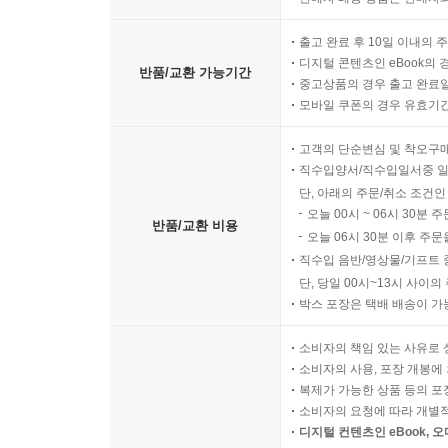
출고 완료 후 10일 이내의 
디지털 콘텐츠인 eBook의 
반품/교환 가능기간
중고상품의 경우 출고 완료일
모바일 쿠폰의 경우 유효기간(
고객의 단순변심 및 착오구
직수입양서/직수입일서중 일
단, 아래의 주문/취소 조건인
오늘 00시 ~ 06시 30분 
반품/교환 비용
오늘 06시 30분 이후 주문
직수입 음반/영상물/기프트 
단, 당일 00시~13시 사이
박스 포장은 택배 배송이 가
소비자의 책임 있는 사유로 
소비자의 사용, 포장 개봉에 
복제가 가능한 상품 등의 포장을 
소비자의 요청에 따라 개별
디지털 컨텐츠인 eBook, 