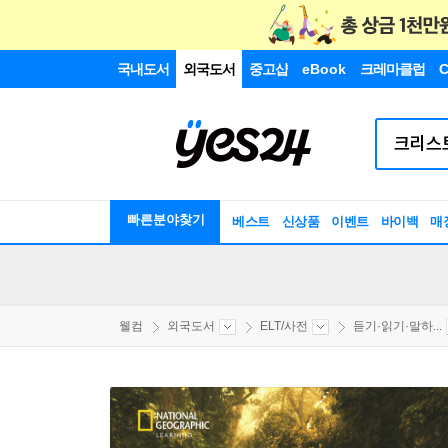
국내도서
외국도서
중고샵
eBook
크레마클럽
C
빠른분야찾기
베스트
신상품
이벤트
바이백
매
웰컴
외국도서
ELT/사전
듣기·읽기·말하...