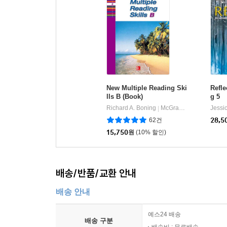
New Multiple Reading Ski
Refle
lls B (Book)
g 5
Richard A. Boning
McGraw-Hill
Jessi
|
62건
28,5
15,750
원
(10% 할인)
배송/반품/교환 안내
배송 안내
예스24 배송
배송 구분
배송비 : 무료배송