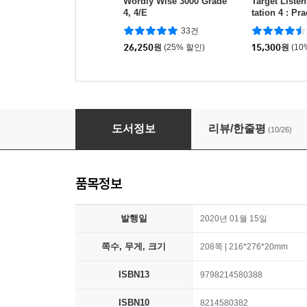
Wordly Wise 3000 Grade
Target Listen
4, 4/E
tation 4 : Pra
Book
33건
26,250
원
(25% 할인)
15,300
원
(10
Reading Explorer 3, 3/E
도서정보
리뷰/한줄평
(10/26)
품목정보
발행일
2020년 01월 15일
쪽수, 무게, 크기
208쪽 | 216*276*20mm
ISBN13
9798214580388
ISBN10
8214580382