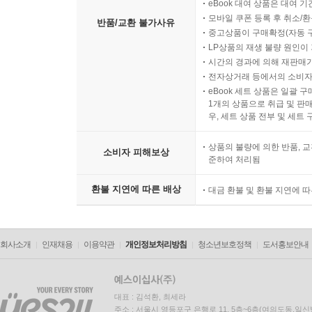
eBook 대여 상품은 대여 기
모바일 쿠폰 등록 후 취소/환
반품/교환 불가사유
중고상품이 구매확정(자동 
LP상품의 재생 불량 원인이 기
시간의 경과에 의해 재판매가
전자상거래 등에서의 소비자
eBook 세트 상품은 일괄 
1개의 상품으로 취급 및 판매
우, 세트 상품 전부 및 세트
상품의 불량에 의한 반품, 교
소비자 피해보상
준하여 처리됨
환불 지연에 따른 배상
대금 환불 및 환불 지연에 
회사소개
인재채용
이용약관
개인정보처리방침
청소년보호정책
도서홍보안내
대표 : 김석환, 최세라
주소 : 서울시 영등포구 은행로 11, 5층~6층(여의도동,일신