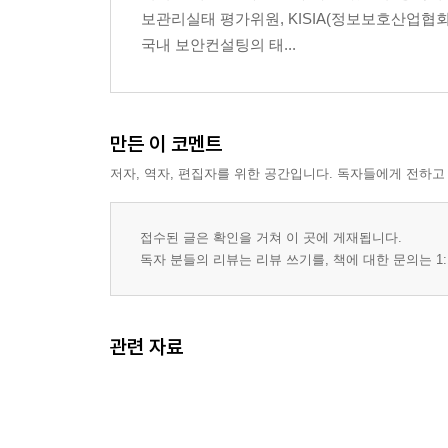
보관리실태 평가위원, KISIA(정보보호산업협
20. 내부자 정보 유출 대응을 개인의 문제로 보아야
국내 보안컨설팅의 태...
21. 사내 연애 메일은 과연 둘만 볼 수 있는 것일까?
22. 보안 센터는 기업이나 정부만 구축하고 있을까?
23. 영화 "다이하드"처럼 해커에 의해 기반 시설이
24. 스마트 기기가 보안에 정말 더 위험한 것일까?
만든 이 코멘트
25. 클라우드 서비스는 과연 클라우디한 것일까?
저자, 역자, 편집자를 위한 공간입니다. 독자들에게 전하고
26. 근무시간에 SNS를 사용하지 못하게 하면 위험
II - 방어 대책의 오해와 진실
접수된 글은 확인을 거쳐 이 곳에 게재됩니다.
27. 잘 되고 있다는 보고를 믿을 수 있는가?
독자 분들의 리뷰는 리뷰 쓰기를, 책에 대한 문의는 1:
28. 과연 안티바이러스 제품은 믿을 만한가?
29. 총알 없는 총을 산다면?
30. 거짓말탐지기와 보안 시스템이 가지고 있는 공
관련 자료
31. 지운다고 지워질까?
32. 생체 인증 시스템의 효과는?
33. 보안 시스템을 과연 믿을 수 있는가?
34. IT 부서에서 파악한 시스템이 과연 전체 시스템