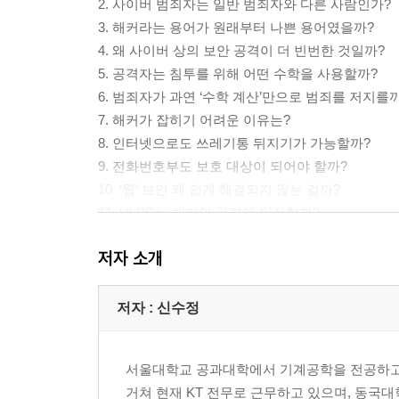
2. 사이버 범죄자는 일반 범죄자와 다른 사람인가?
3. 해커라는 용어가 원래부터 나쁜 용어였을까?
4. 왜 사이버 상의 보안 공격이 더 빈번한 것일까?
5. 공격자는 침투를 위해 어떤 수학을 사용할까?
6. 범죄자가 과연 ‘수학 계산’만으로 범죄를 저지를
7. 해커가 잡히기 어려운 이유는?
8. 인터넷으로도 쓰레기통 뒤지기가 가능할까?
9. 전화번호부도 보호 대상이 되어야 할까?
10. ‘웹’ 보안 왜 쉽게 해결되지 않는 걸까?
11. 내 PC는 해커의 공격에 안전할까?
12. 배포/업데이트 시스템이 왜 공격의 통로가 되는
저자 소개
13. 공짜 무선 AP를 쓰는 것은 과연 공짜일까?
14. 피싱과 파밍 문제가 기업의 보안 패러다임에 
15. 사회공학이란?
저자 : 신수정
16. 개발자는 어떤 행동을 할까?
17. 협력업체는 얼마나 신뢰해야 할까?
서울대학교 공과대학에서 기계공학을 전공하고 동
18. 벤더, 유지 보수 업체, 운영 업체는 어떤 계정
거쳐 현재 KT 전무로 근무하고 있으며, 동국
19. 공격자가 가장 꺼려하는 기업은?