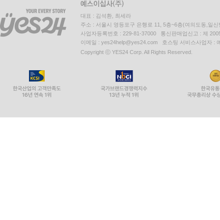
대표 : 김석환, 최세라
주소 : 서울시 영등포구 은행로 11, 5층~6층(여의도동,일신
사업자등록번호 : 229-81-37000 통신판매업신고 : 제 200
이메일 : yes24help@yes24.com 호스팅 서비스사업자 :
Copyright ⓒ YES24 Corp. All Rights Reserved.