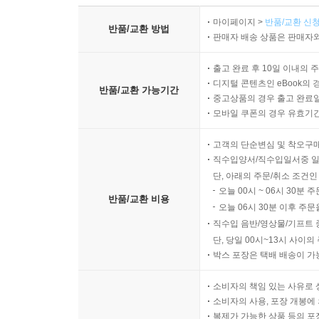
마이페이지 >
반품/교환 신청
반품/교환 방법
판매자 배송 상품은 판매자와
출고 완료 후 10일 이내의 
디지털 콘텐츠인 eBook의 
반품/교환 가능기간
중고상품의 경우 출고 완료일
모바일 쿠폰의 경우 유효기간(
고객의 단순변심 및 착오구
직수입양서/직수입일서중 일
단, 아래의 주문/취소 조건인
오늘 00시 ~ 06시 30분 
반품/교환 비용
오늘 06시 30분 이후 주문
직수입 음반/영상물/기프트 
단, 당일 00시~13시 사이
박스 포장은 택배 배송이 가
소비자의 책임 있는 사유로 
소비자의 사용, 포장 개봉에 
복제가 가능한 상품 등의 포장을 