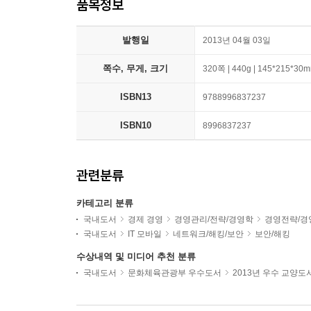
품목정보
발행일
2013년 04월 03일
쪽수, 무게, 크기
320쪽 | 440g | 145*215*30
ISBN13
9788996837237
ISBN10
8996837237
관련분류
카테고리 분류
국내도서
경제 경영
경영관리/전략/경영학
경영전략/경
국내도서
IT 모바일
네트워크/해킹/보안
보안/해킹
수상내역 및 미디어 추천 분류
국내도서
문화체육관광부 우수도서
2013년 우수 교양도