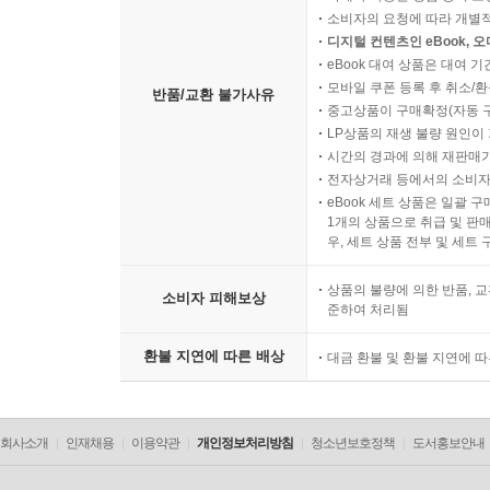
소비자의 요청에 따라 개별
디지털 컨텐츠인 eBook, 
eBook 대여 상품은 대여 기
모바일 쿠폰 등록 후 취소/환
반품/교환 불가사유
중고상품이 구매확정(자동 
LP상품의 재생 불량 원인이 기
시간의 경과에 의해 재판매가
전자상거래 등에서의 소비자
eBook 세트 상품은 일괄 
1개의 상품으로 취급 및 판매
우, 세트 상품 전부 및 세트
상품의 불량에 의한 반품, 교
소비자 피해보상
준하여 처리됨
환불 지연에 따른 배상
대금 환불 및 환불 지연에 
회사소개
인재채용
이용약관
개인정보처리방침
청소년보호정책
도서홍보안내