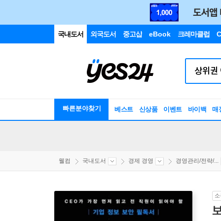
국내도서
외국도서
중고샵
eBook
크레마클럽
C
빠른분야찾기
베스트
신상품
이벤트
바이백
매
웰컴
국내도서
경제 경영
경영관리/전략/...
소