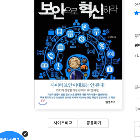
신
정
판
Y
결
구
사이즈비교
공유하기