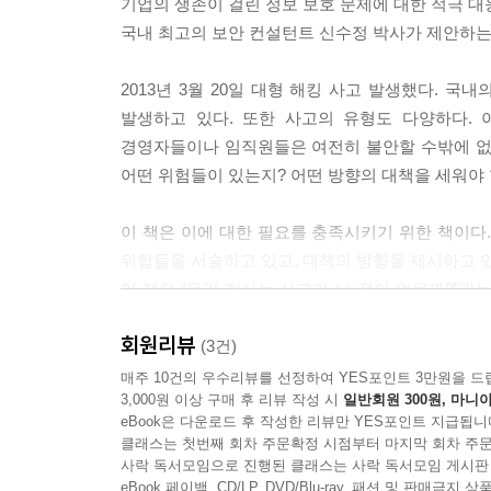
기업의 생존이 걸린 정보 보호 문제에 대한 적극 대
50. 과연 모든 시스템의 보안을 강화해야 하는가?
국내 최고의 보안 컨설턴트 신수정 박사가 제안하는 보
51. 보안 시스템 구축보다 더 중요한 것은?
52. 보안을 디폴트로 할 것인가? 옵션으로 할 것인가
2013년 3월 20일 대형 해킹 사고 발생했다. 
53. 과연 기억하기 쉬우면서도 안전한 패스워드를 
발생하고 있다. 또한 사고의 유형도 다양하다.
54. 왜 그들은 안젤리나 졸리의 개인 정보를 넣어 
경영자들이나 임직원들은 여전히 불안할 수밖에 없다
55. 어떻게 보안 교육을 시키면 효과가 있을까?
어떤 위험들이 있는지? 어떤 방향의 대책을 세워야 
56. 어떤 이미지의 포스터가 보안 의식 제고에 효과
57. 개인 정보 보호는 정보 보호의 한 영역인가?
이 책은 이에 대한 필요를 충족시키기 위한 책이다
위험들을 서술하고 있고, 대책의 방향을 제시하고 있
IV - 더 나은 정보 보안을 위하여
이 책은 “우리 회사는 사고가 난 적이 없을까?”
58. 안전하다는 의미는?
흥미롭게 밝히고 있다. 또한 다양한 질문들에 답하
59. 침투 테스트의 효과를 극대화하려면?
회원리뷰
풀어야 함을 보여주고 있다.
(3건)
60. 위험 관리가 보안 관리의 핵심인 이유는?
매주 10건의 우수리뷰를 선정하여 YES포인트 3만원을 드
61. 대형 사고에서 배우는 보안 교훈은?
3,000원 이상 구매 후 리뷰 작성 시
일반회원 300원, 마니아
특히 이 책은 철저히 눈높이를 전문가가 아닌 임직
62. 보안 수준을 평가하는 조금 더 나은 방법은?
eBook은 다운로드 후 작성한 리뷰만 YES포인트 지급됩니
이제 전문가들을 대상으로 하는 구체적인 방법론에 
63. 보안 점검과 교육의 조금 더 나은 방법은?
클래스는 첫번째 회차 주문확정 시점부터 마지막 회차 주문
사락 독서모임으로 진행된 클래스는 사락 독서모임 게시판
64. CEO, CSO가 답해야 할 5가지 질문은?
[이 책의 구성]
eBook 페이백, CD/LP, DVD/Blu-ray, 패션 및 판매금