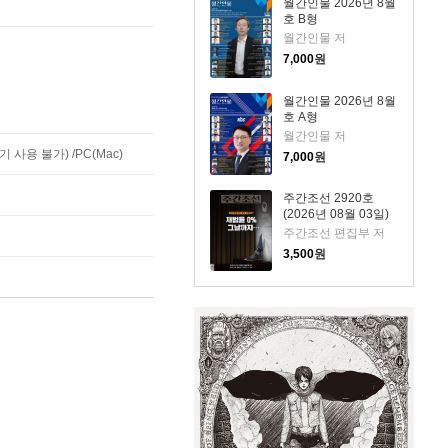
월간인물 2026년 8월
호 B형
월간인물 저
7,000
원
월간인물 2026년 8월
호 A형
월간인물 저
사용 불가) /PC(Mac)
7,000
원
주간조선 2920호
(2026년 08월 03일)
주간조선 편집부 저
3,500
원