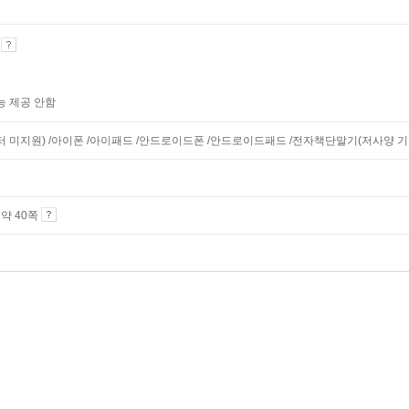
기
능 제공 안함
니터 미지원) /아이폰 /아이패드 /안드로이드폰 /안드로이드패드 /전자책단말기(저사양 기기 
4 약 40쪽