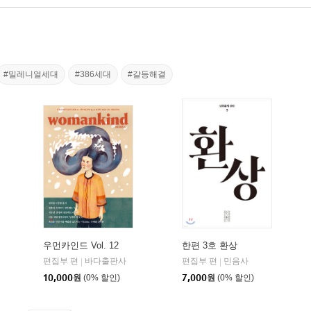
#밀레니얼세대
#386세대
#갈등해결
우먼카인드 Vol. 12
한편 3호 환상
편집부 편
바다출판사
편집부 편
민음사
|
|
10,000
원
(0% 할인)
7,000
원
(0% 할인)