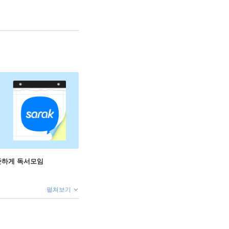
꾸준하게 독서모임
펼쳐보기