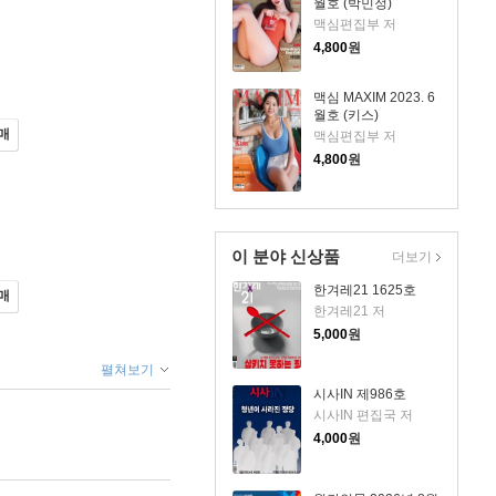
월호 (박민정)
맥심편집부 저
4,800
원
맥심 MAXIM 2023. 6
월호 (키스)
매
맥심편집부 저
4,800
원
이 분야 신상품
더보기
한겨레21 1625호
매
한겨레21 저
5,000
원
펼쳐보기
시사IN 제986호
시사IN 편집국 저
4,000
원