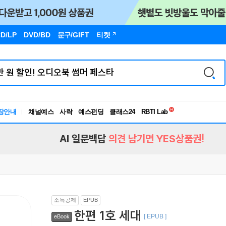
D/LP
DVD/BD
문구
/GIFT
티켓
독서유형검사
RBTI Lab
장안내
채널예스
사락
예스펀딩
클래스24
독서유형검사
AI 일문백답
의견 남기면 YES상품권!
소득공제
EPUB
한편 1호 세대
[ EPUB ]
eBook