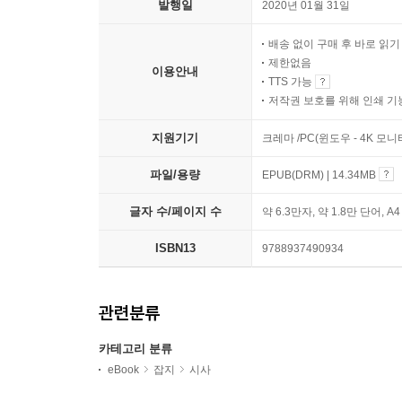
발행일
2020년 01월 31일
배송 없이 구매 후 바로 읽
제한없음
이용안내
TTS 가능
저작권 보호를 위해 인쇄 기
지원기기
크레마 /PC(윈도우 - 4K 모
파일/용량
EPUB(DRM) | 14.34MB
글자 수/페이지 수
약 6.3만자, 약 1.8만 단어, A
ISBN13
9788937490934
관련분류
카테고리 분류
eBook
잡지
시사