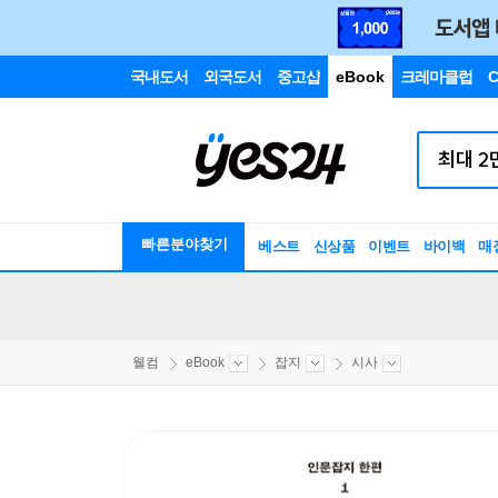
국내도서
외국도서
중고샵
eBook
크레마클럽
C
빠른분야찾기
베스트
신상품
이벤트
바이백
매
웰컴
eBook
잡지
시사