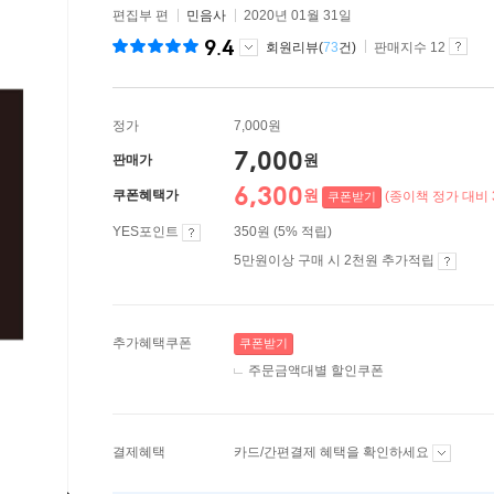
편집부 편
민음사
2020년 01월 31일
9.4
회원리뷰(
73
건)
판매지수 12
정가
7,000원
7,000
원
판매가
6,300
원
쿠폰혜택가
(종이책 정가 대비 
쿠폰받기
YES포인트
350원 (5% 적립)
5만원이상 구매 시 2천원 추가적립
추가혜택쿠폰
쿠폰받기
주문금액대별 할인쿠폰
결제혜택
카드/간편결제 혜택을 확인하세요