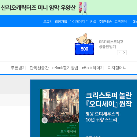
로그인
회원가입
마이페이지
카트
주문/배송
고객센터
Gl
쿠폰받기
단독선출간
eBook필기방법
eBook리더기
디지털머니