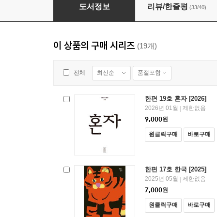
한편 1호 세대
도서정보
리뷰/한줄평
(33/40)
이 상품의 구매 시리즈
(19개)
최신순
품절포함
전체
한편 19호 혼자 [2026]
2026년 01월
제한없음
|
9,000
원
원클릭구매
바로구매
한편 17호 한국 [2025]
2025년 05월
제한없음
|
7,000
원
원클릭구매
바로구매