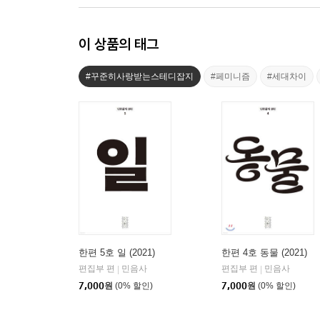
이 상품의 태그
#꾸준히사랑받는스테디잡지
#페미니즘
#세대차이
한편 5호 일 (2021)
한편 4호 동물 (2021)
편집부 편
민음사
편집부 편
민음사
|
|
7,000
원
(0% 할인)
7,000
원
(0% 할인)