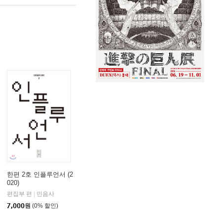
한편 2호 인플루언서 (2
020)
편집부 편
민음사
|
7,000
원
(0% 할인)