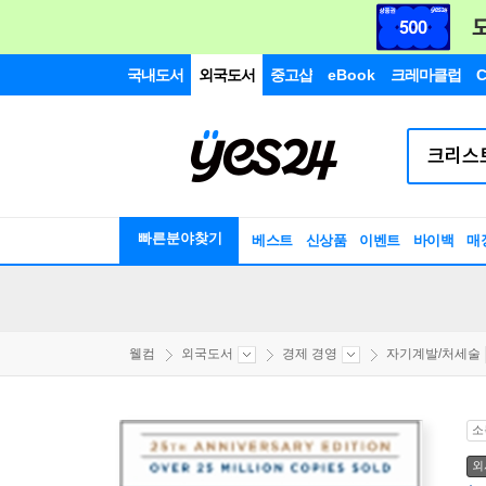
국내도서
외국도서
중고샵
eBook
크레마클럽
C
빠른분야찾기
베스트
신상품
이벤트
바이백
매
웰컴
외국도서
경제 경영
자기계발/처세술
소
외