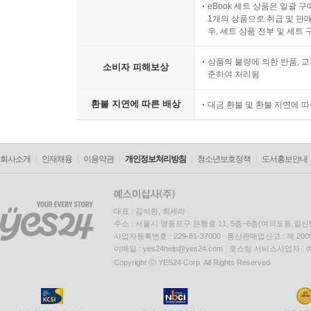
eBook 세트 상품은 일괄 
1개의 상품으로 취급 및 판매
우, 세트 상품 전부 및 세트
상품의 불량에 의한 반품, 교
소비자 피해보상
준하여 처리됨
환불 지연에 따른 배상
대금 환불 및 환불 지연에 
회사소개
인재채용
이용약관
개인정보처리방침
청소년보호정책
도서홍보안내
대표 : 김석환, 최세라
주소 : 서울시 영등포구 은행로 11, 5층~6층(여의도동,일신
사업자등록번호 : 229-81-37000 통신판매업신고 : 제 200
이메일 : yes24help@yes24.com 호스팅 서비스사업자 :
Copyright ⓒ YES24 Corp. All Rights Reserved.