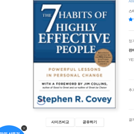
Ann
스
정
판
Y
추
결
사이즈비교
공유하기