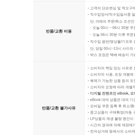
고객의 단순변심 및 착오구
직수입양서/직수입일서중 일
단, 아래의 주문/취소 조건인
오늘 00시 ~ 06시 30분 
반품/교환 비용
오늘 06시 30분 이후 주문
직수입 음반/영상물/기프트 
단, 당일 00시~13시 사이
박스 포장은 택배 배송이 가
소비자의 책임 있는 사유로 
소비자의 사용, 포장 개봉에 
복제가 가능한 상품 등의 포장을 
소비자의 요청에 따라 개별
디지털 컨텐츠인 eBook, 
eBook 대여 상품은 대여 기
모바일 쿠폰 등록 후 취소/환
반품/교환 불가사유
중고상품이 구매확정(자동 
LP상품의 재생 불량 원인이 기
시간의 경과에 의해 재판매가
전자상거래 등에서의 소비자