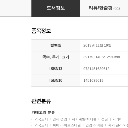
The 7 Habits of Highly Effective People
도서정보
리뷰/한줄평
(0/1)
품목정보
발행일
2013년 11월 19일
쪽수, 무게, 크기
391쪽 | 140*212*30mm
ISBN13
9781451639612
ISBN10
1451639619
관련분류
카테고리 분류
외국도서
경제 경영
자기계발/처세술
성공과 커리어
외국도서
취미 라이프스타일
건강과 미용
자기 관리/