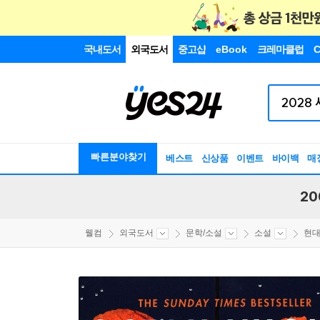
국내도서
외국도서
중고샵
eBook
크레마클럽
C
빠른분야찾기
베스트
신상품
이벤트
바이백
매
20
웰컴
외국도서
문학/소설
소설
현