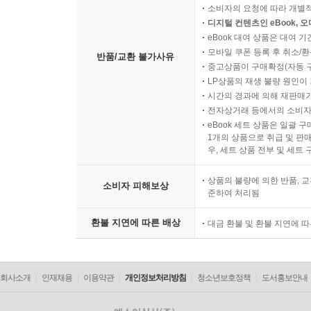
소비자의 요청에 따라 개별
디지털 컨텐츠인 eBook, 
eBook 대여 상품은 대여 기
모바일 쿠폰 등록 후 취소/환
반품/교환 불가사유
중고상품이 구매확정(자동 
LP상품의 재생 불량 원인이 기
시간의 경과에 의해 재판매가
전자상거래 등에서의 소비자
eBook 세트 상품은 일괄 
1개의 상품으로 취급 및 판매
우, 세트 상품 전부 및 세트
상품의 불량에 의한 반품, 교
소비자 피해보상
준하여 처리됨
환불 지연에 따른 배상
대금 환불 및 환불 지연에 
회사소개
인재채용
이용약관
개인정보처리방침
청소년보호정책
도서홍보안내