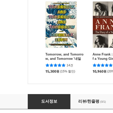
Tomorrow, and Tomorro
Anne Frank :
w, and Tomorrow '내일
f a Young Gir
또 내일 또 내일' 원서
14건
15,300
원
(15% 할인)
10,960
원
(20
On Earth We're Briefly Gorgeous
도서정보
리뷰/한줄평
(0/1)