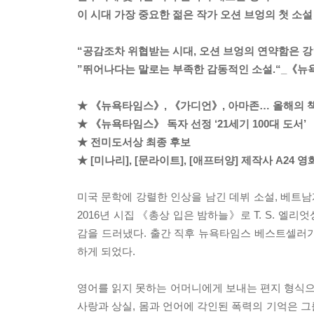
이 시대 가장 중요한 젊은 작가 오션 브엉의 첫 소설
“공감조차 위협받는 시대, 오션 브엉의 연약함은 강
”뛰어나다는 말로는 부족한 감동적인 소설.“_《
★ 《뉴욕타임스》, 《가디언》, 아마존… 올해의 
★ 《뉴욕타임스》 독자 선정 ‘21세기 100대 도서’
★ 전미도서상 최종 후보
★ [미나리], [문라이트], [애프터양] 제작사 A24 
미국 문학에 강렬한 인상을 남긴 데뷔 소설, 베트
2016년 시집 《총상 입은 밤하늘》로 T. S. 엘
감을 드러냈다. 출간 직후 뉴욕타임스 베스트셀러
하게 되었다.
영어를 읽지 못하는 어머니에게 보내는 편지 형식으로
사랑과 상실, 몸과 언어에 각인된 폭력의 기억은 