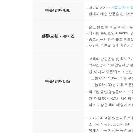
마이페이지 >
반품/교환 신청
반품/교환 방법
판매자 배송 상품은 판매자와
출고 완료 후 10일 이내의 
디지털 콘텐츠인 eBook의 
반품/교환 가능기간
중고상품의 경우 출고 완료일
모바일 쿠폰의 경우 유효기간(
고객의 단순변심 및 착오구
직수입양서/직수입일서중 일
단, 아래의 주문/취소 조건인
오늘 00시 ~ 06시 30분 
반품/교환 비용
오늘 06시 30분 이후 주문
직수입 음반/영상물/기프트 
단, 당일 00시~13시 사이
박스 포장은 택배 배송이 가
소비자의 책임 있는 사유로 
소비자의 사용, 포장 개봉에 
복제가 가능한 상품 등의 포장을 