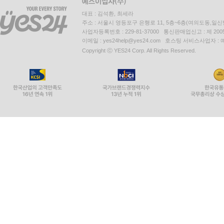
대표 : 김석환, 최세라
주소 : 서울시 영등포구 은행로 11, 5층~6층(여의도동,일신
사업자등록번호 : 229-81-37000 통신판매업신고 : 제 200
이메일 : yes24help@yes24.com 호스팅 서비스사업자 :
Copyright ⓒ YES24 Corp. All Rights Reserved.