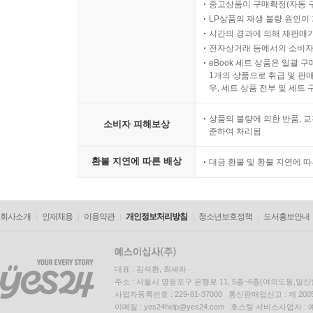
중고상품이 구매확정(자동 
LP상품의 재생 불량 원인이 기
시간의 경과에 의해 재판매가
전자상거래 등에서의 소비자
eBook 세트 상품은 일괄 
1개의 상품으로 취급 및 판매
우, 세트 상품 전부 및 세트
상품의 불량에 의한 반품, 교
소비자 피해보상
준하여 처리됨
환불 지연에 따른 배상
대금 환불 및 환불 지연에 
회사소개
인재채용
이용약관
개인정보처리방침
청소년보호정책
도서홍보안내
대표 : 김석환, 최세라
주소 : 서울시 영등포구 은행로 11, 5층~6층(여의도동,일신
사업자등록번호 : 229-81-37000 통신판매업신고 : 제 200
이메일 : yes24help@yes24.com 호스팅 서비스사업자 :