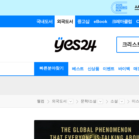
국내도서
외국도서
중고샵
eBook
크레마클럽
C
빠른분야찾기
베스트
신상품
이벤트
바이백
매
웰컴
외국도서
문학/소설
소설
미스