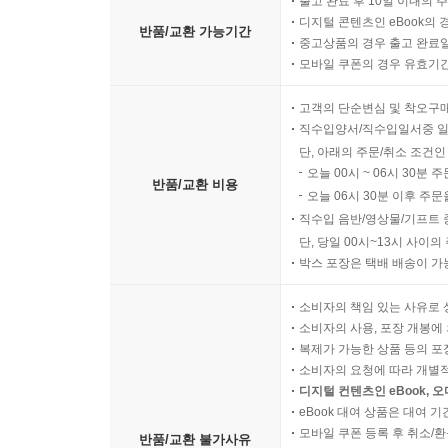
출고 완료 후 10일 이내의 
디지털 콘텐츠인 eBook의 
반품/교환 가능기간
중고상품의 경우 출고 완료일
모바일 쿠폰의 경우 유효기간(
고객의 단순변심 및 착오구
직수입양서/직수입일서중 일
단, 아래의 주문/취소 조건인
오늘 00시 ~ 06시 30분 
반품/교환 비용
오늘 06시 30분 이후 주문
직수입 음반/영상물/기프트 
단, 당일 00시~13시 사이
박스 포장은 택배 배송이 가
소비자의 책임 있는 사유로 
소비자의 사용, 포장 개봉에 
복제가 가능한 상품 등의 포장을 
소비자의 요청에 따라 개별
디지털 컨텐츠인 eBook, 
eBook 대여 상품은 대여 기
모바일 쿠폰 등록 후 취소/환
반품/교환 불가사유