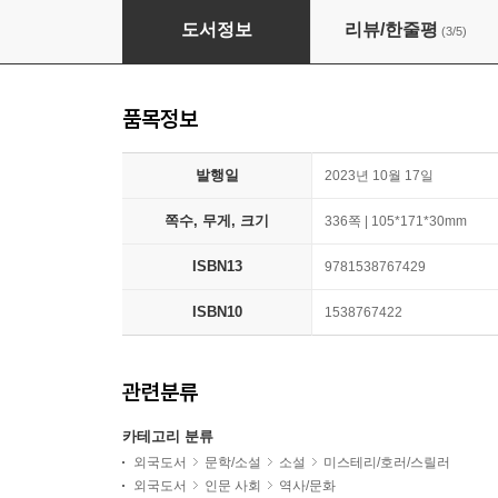
Verity
도서정보
리뷰/한줄평
(3/5)
품목정보
발행일
2023년 10월 17일
쪽수, 무게, 크기
336쪽 | 105*171*30mm
ISBN13
9781538767429
ISBN10
1538767422
관련분류
카테고리 분류
외국도서
문학/소설
소설
미스테리/호러/스릴러
외국도서
인문 사회
역사/문화