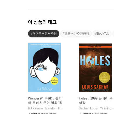
이 상품의 태그
#영어공부원서추천
#유튜버가추천한책
#BookTok
Wonder (미국판) : 줄리
Holes : 1999 뉴베리 수
아 로버츠 주연 영화 '원
상작
더' 원작 소설
RJ Palacio
Random House
Sachar, Louis
Yearling Books
|
|