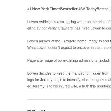
#1 New York TimesBestsellerUSA TodayBestselle
Lowen Ashleigh is a struggling writer on the brink of
elling author Verity Crawford, has hired Lowen to com
Lowen arrives at the Crawford home, ready to sort th
What Lowen doesn't expect to uncover in the chaotic 
Page after page of bone-chilling admissions, including
Lowen decides to keep the manuscript hidden from Je
ings for Jeremy begin to intensify, she recognizes al
ed Jeremy is to his injured wife, a truth this horrify