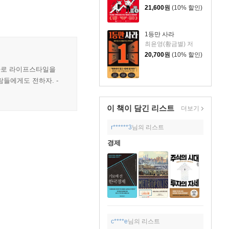
21,600
원
(10% 할인)
1등만 사라
최윤영(황금별) 저
20,700
원
(10% 할인)
투자로 라이프스타일을
들에게도 전하자. -
이 책이 담긴
리스트
더보기
r******3
님의 리스트
경제
c****e
님의 리스트