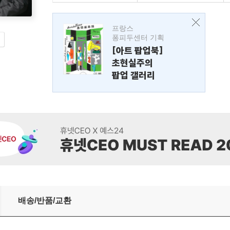
프랑스
퐁피두센터 기획
[아트 팝업북]
초현실주의
팝업 갤러리
배송/반품/교환