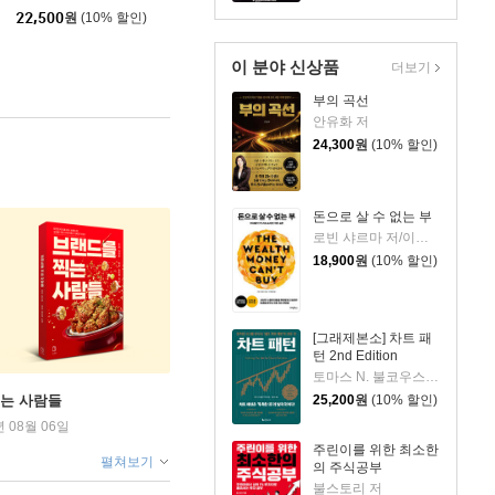
22,500
원
(10% 할인)
이 분야 신상품
더보기
부의 곡선
안유화 저
24,300
원
(10% 할인)
돈으로 살 수 없는 부
로빈 샤르마 저/이영래 역
18,900
원
(10% 할인)
[그래제본소] 차트 패
턴 2nd Edition
토마스 N. 불코우스키 저/송미리 역
25,200
원
(10% 할인)
찍는 사람들
년 08월 06일
주린이를 위한 최소한
펼쳐보기
의 주식공부
불스토리 저