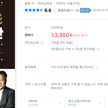
존리
저
지식노마드
2020년 10월 07일
8.8
국내도서 1
회원리뷰(
497
건)
베스트
정가
15,000원
13,500
원
판매가
(10% 할인)
YES포인트
750원 (5% 적립)
5만원이상 구매 시 2천원 추가적립
결제혜택
카드/간편결제 혜택을 확인하세요
구매 시 참고사항
현재 새 상품은 구매 할 수 없습니다. 아래 
해보세요.
eBook
중고상품 (423개)
8,100원
800원 ~