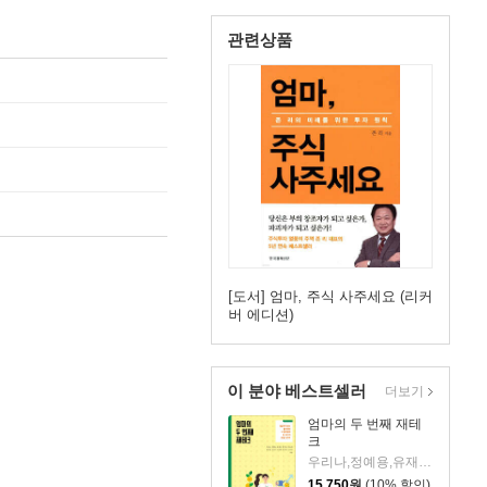
관련상품
[도서] 엄마, 주식 사주세요 (리커
버 에디션)
이 분야 베스트셀러
더보기
엄마의 두 번째 재테
크
우리나,정예용,유재숙,양지인,손효영,최미영,조민주,이진현,차미숙,서미숙 저
15,750
원
(10% 할인)