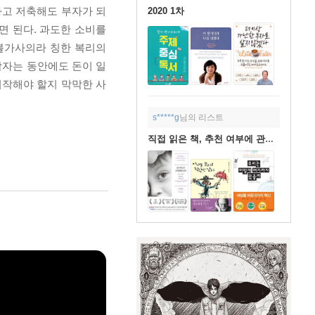
하고 저축해도 부자가 되
2020 1차
면 된다. 과도한 소비를
불가사의라 칭한 복리의
잠자는 동안에도 돈이 일
시작해야 할지 막막한 사
s*****g
님의 리스트
직접 읽은 책, 추천 여부에 관한 언급