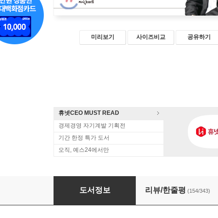
미리보기
사이즈비교
공유하기
휴넷CEO MUST READ
경제경영 자기계발 기획전
기간 한정 특가 도서
오직, 예스24에서만
존리의 부자되기 습관
도서정보
리뷰/한줄평
(154/343)