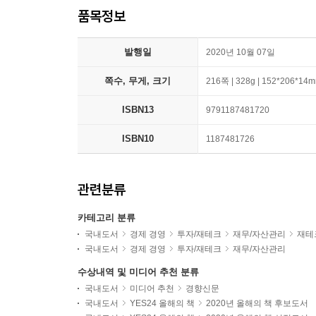
품목정보
발행일
2020년 10월 07일
쪽수, 무게, 크기
216쪽 | 328g | 152*206*14
ISBN13
9791187481720
ISBN10
1187481726
관련분류
카테고리 분류
국내도서
경제 경영
투자/재테크
재무/자산관리
재테
국내도서
경제 경영
투자/재테크
재무/자산관리
수상내역 및 미디어 추천 분류
국내도서
미디어 추천
경향신문
국내도서
YES24 올해의 책
2020년 올해의 책 후보도서