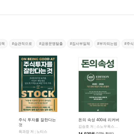
의책
#습관적으로
#금융문맹탈출
#집사부일체
#부자되는법
#주
주식 투자를 잘한다는
돈의 속성 400쇄 리커버
것
비즈니스맵
김승호 저
스노우폭스북스
|
육과장 저
노티스
|
16,020
원
(10% 할인)