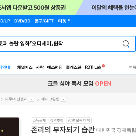
D/LP
DVD/BD
문구
/GIFT
티켓
독서유형검사
장안내
채널예스
사락
예스펀딩
클래스24
RBTI Lab
여
독서유형검사
크클 심야 독서 모임
OPEN
재무/자산관리
재테크일반
소득공제
강력추천
2020 올해의 책
존리의 부자되기 습관
대한민국 경제독립