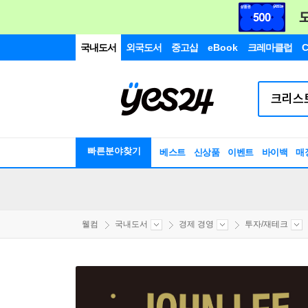
국내도서
외국도서
중고샵
eBook
크레마클럽
C
빠른분야찾기
베스트
신상품
이벤트
바이백
매
웰컴
국내도서
경제 경영
투자/재테크