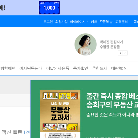
로그인
회원가입
마이페이지
카트
주문/배송
고객센터
Gl
름방학혜택
예사단독판매
이달의사은품
특가할인
추천도서
대량/법인
 액션 플랜
[ 20만부 기념 리커버 에디션 ]