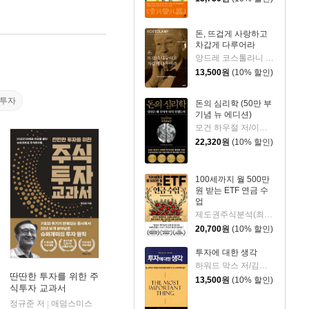
돈, 뜨겁게 사랑하고
차갑게 다루어라
앙드레 코스톨라니 저/한윤진 역
13,500
원
(10% 할인)
식투자
돈의 심리학 (50만 부
기념 뉴 에디션)
모건 하우절 저/이지연 역
22,320
원
(10% 할인)
100세까지 월 500만
원 받는 ETF 연금 수
업
제도권주식분석(최기원) 저
20,700
원
(10% 할인)
투자에 대한 생각
하워드 막스 저/김경미 역
딴딴한 투자를 위한 주
13,500
원
(10% 할인)
식투자 교과서
정규준 저
애덤스미스
|