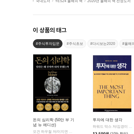
국내도서
YES24 올해의 책
2020년 올해의 책 선정도서
이 상품의 태그
#주식투자입문
#주식초보
#다시보는2020
#올해
돈의 심리학 (50만 부 기
투자에 대한 생각
념 뉴 에디션)
하워드 막스 저/김경미 역
|
모건 하우절 저/이지연 역
인플루엔셜
|
13,500
원
(10% 할인)