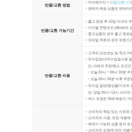
마이페이지 >
반품/교환 신청
반품/교환 방법
판매자 배송 상품은 판매자와
출고 완료 후 10일 이내의 
디지털 콘텐츠인 eBook의 
반품/교환 가능기간
중고상품의 경우 출고 완료일
모바일 쿠폰의 경우 유효기간(
고객의 단순변심 및 착오구
직수입양서/직수입일서중 일
단, 아래의 주문/취소 조건인
오늘 00시 ~ 06시 30분 
반품/교환 비용
오늘 06시 30분 이후 주문
직수입 음반/영상물/기프트 
단, 당일 00시~13시 사이
박스 포장은 택배 배송이 가
소비자의 책임 있는 사유로 
소비자의 사용, 포장 개봉에 
복제가 가능한 상품 등의 포장을 
소비자의 요청에 따라 개별