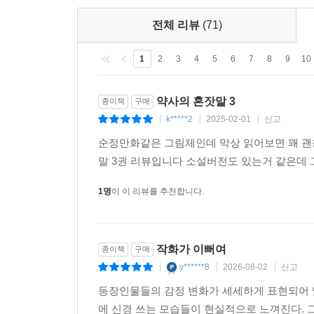
전체 리뷰
(71)
1
2
3
4
5
6
7
8
9
10
약사의 혼잣말 3
종이책
구매
k*****2
2025-02-01
신고
|
|
|
순정만화같은 그림체인데 막상 읽어보면 꽤 괜
말 3권 리뷰입니다 소설버전도 있는거 같은데
1명
이 이 리뷰를 추천합니다.
작화가 이뻐여
종이책
구매
y******8
2026-08-02
신고
|
|
|
등장인물들의 감정 변화가 세세하게 표현되어 있
에 신경 쓰는 모습들이 현실적으로 느껴진다. 