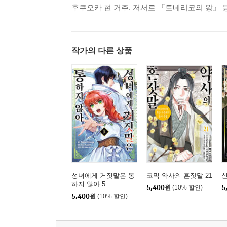
후쿠오카 현 거주. 저서로 『토네리코의 왕』 등
작가의 다른 상품
성녀에게 거짓말은 통
코믹 약사의 혼잣말 21
신
하지 않아 5
5,400
원
(10% 할인)
5
5,400
원
(10% 할인)