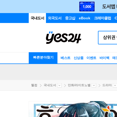
국내도서
외국도서
중고샵
eBook
크레마클럽
C
빠른분야찾기
베스트
신상품
이벤트
바이백
매
웰컴
국내도서
만화/라이트노벨
드라마