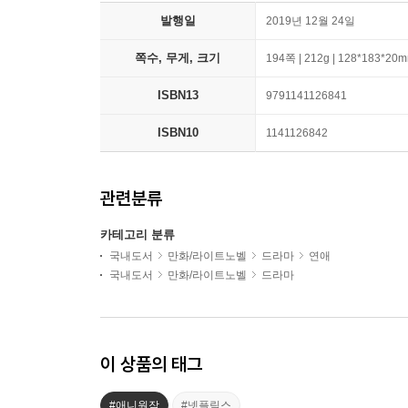
발행일
2019년 12월 24일
쪽수, 무게, 크기
194쪽 | 212g | 128*183*20
ISBN13
9791141126841
ISBN10
1141126842
관련분류
카테고리 분류
국내도서
만화/라이트노벨
드라마
연애
국내도서
만화/라이트노벨
드라마
이 상품의 태그
#애니원작
#넷플릭스