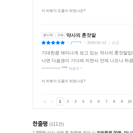
이 리뷰가 도움이 되었나요?
약사의 혼잣말
종이책
구매
z*****7
2026-01-12
신고
|
|
|
기대한큼 재미나게 보고 있는 약사의 혼잣말입
나면 다음권이 기다려 지면서 언제 나오나 하
~~~~~~~ ^^*
더보기
이 리뷰가 도움이 되었나요?
1
2
3
4
5
6
7
8
9
10
한줄평
(111건)
1,000원 이상 구매 후 한줄평 작성 시
일반회원 50원, 마니