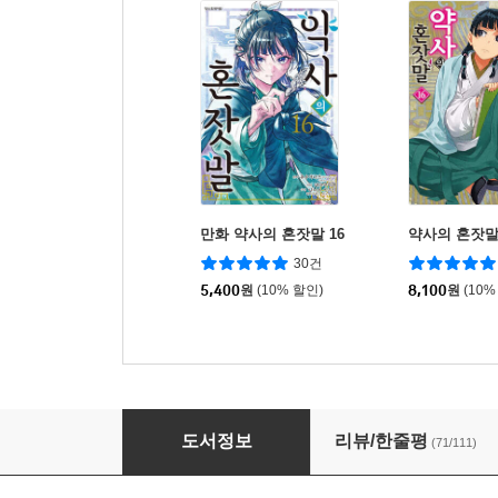
만화 약사의 혼잣말 16
약사의 혼잣말 
30건
5,400
원
(10% 할인)
8,100
원
(10%
만화 약사의 혼잣말 3
도서정보
리뷰/한줄평
(71/111)