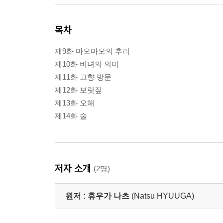
목차
제9화 마오마오의 추리
제10화 비녀의 의미
제11화 고향 방문
제12화 보릿짚
제13화 오해
제14화 술
저자 소개
(2명)
원저 :
휴우가 나츠
(Natsu HYUUGA)