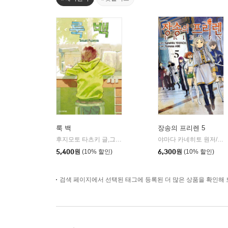
룩 백
장송의 프리렌 5
후지모토 타츠키 글,그림
학산문화사
야마다 카네히토 원저/아베 츠카사 글그림
|
5,400
원
(10% 할인)
6,300
원
(10% 할인)
검색 페이지에서 선택된 태그에 등록된 더 많은 상품을 확인해 