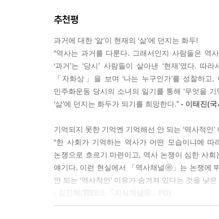
왜 사실을 사실대로 보고하지 않는가
추천평
왜 정부에 유리한 내용만을 발표하는가
과거에 대한 ‘앎’이 현재의 ‘삶’에 던지는 화두!
1942년 6월 홀로코스트 당시의 안네
“역사는 과거를 다룬다. 그래서인지 사람들은 역사를
1960년 4·19 혁명 당시의 여고생
‘과거’는 ‘당시’ 사람들이 살아낸 ‘현재’였다.
1980년 5·18 민주화운동 당시의 여고생
「자화상」을 보며 ‘나는 누구인가’를 성찰하고, 이회
민주화운동 당시의 소녀의 일기를 통해 ‘무엇을 기억
반복되는 기억
‘삶’에 던지는 화두가 되기를 희망한다.”
- 이태진(
반복되는 역사
기억되지 못한 기억엔 기억해선 안 되는 ‘역사적인’
자신이 본 것을 잊지 않기 위해
“한 사회가 기억하는 역사가 어떤 모습이냐에 따
일기를 쓴 세 소녀
논쟁으로 흐르기 마련이고, 역사 논쟁이 심한 사회는
얘기다. 이런 현실에서 「역사채널ⓔ」는 논쟁에 
역사를 잊지 않기 위해
안 되는 ‘역사적인’ 이유가 숨겨져 있다는 것을 낮은
일기를 쓴 세 소녀
- 김진혁(前EBS 「지식채널ⓔ」PD)
기억을 잊지 않기 위해
‘어떻게 살 것인가’라는 묵직한 질문에 역사의 작은