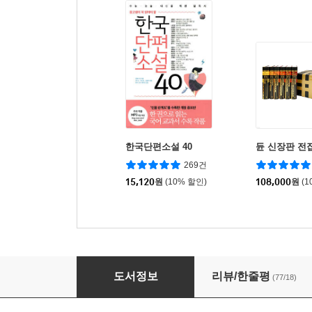
한국단편소설 40
듄 신장판 전
269건
15,120
원
(10% 할인)
108,000
원
(1
역사 e
도서정보
리뷰/한줄평
(77/18)