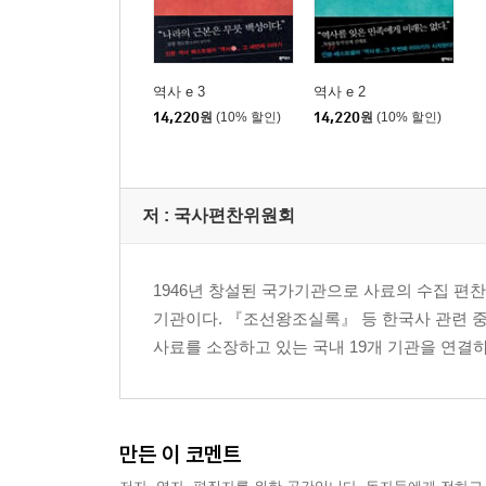
역사 e 3
역사 e 2
14,220
원
(10% 할인)
14,220
원
(10% 할인)
저 :
국사편찬위원회
1946년 창설된 국가기관으로 사료의 수집 
기관이다. 『조선왕조실록』 등 한국사 관련 
사료를 소장하고 있는 국내 19개 기관을 연
만든 이 코멘트