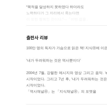
“목적을 달성하지 못하였다 하더라도
노력하다가 그 자리에서 죽는다면
이 또한 행복인 것이다.”---「어떤 젊음」
1942년 6월
출판사 리뷰
네덜란드 암스테르담
100만 명의 독자가 가슴으로 읽은 책! 지식ⓔ에 이
다락방에 숨은 한 소녀는 펜을 들었다
‘내가 두려워하는 것은 역사뿐이다’
1960년 4월
2004년 7월, 강렬한 메시지와 영상 그리고 음악
소녀의 일기에 적힌
시작이었다. 그리고 7년 후, ‘내가 두려워하는 
“민주주의를 수호하라.”
시작이었다.
「역사채널ⓔ」는 「지식채널ⓔ」의 포맷을
1980년 5월
소녀는 신문기사를 모으기 시작했다