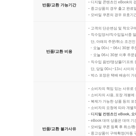
디지털 콘텐츠인 eBook의 
반품/교환 가능기간
중고상품의 경우 출고 완료일
모바일 쿠폰의 경우 유효기간(
고객의 단순변심 및 착오구
직수입양서/직수입일서중 일
단, 아래의 주문/취소 조건인
오늘 00시 ~ 06시 30분 
반품/교환 비용
오늘 06시 30분 이후 주문
직수입 음반/영상물/기프트 
단, 당일 00시~13시 사이
박스 포장은 택배 배송이 가
소비자의 책임 있는 사유로 
소비자의 사용, 포장 개봉에 
복제가 가능한 상품 등의 포장을 
소비자의 요청에 따라 개별
디지털 컨텐츠인 eBook, 
eBook 대여 상품은 대여 기
모바일 쿠폰 등록 후 취소/환
반품/교환 불가사유
중고상품이 구매확정(자동 