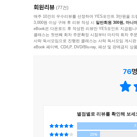
일기를 쓴 세 소녀
회원리뷰
“‘한 번의 젊음, 어떻게 살 것인가!’라는 묵직한
(77건)
‘일생’으로 답했다는 이회영 선생의 삶은 내 눈시울
매주 10건의 우수리뷰를 선정하여 YES포인트 3만원을 드
“과거를 기억하지 못하는 이들에게 과거는 반복된다.
3,000원 이상 구매 후 리뷰 작성 시
일반회원 300원, 마니아
그려낼 줄이야. 그 영상을 책으로 담아낸 『역사ⓔ』
eBook은 다운로드 후 작성한 리뷰만 YES포인트 지급됩니
있음을 감동적으로 보여주고 있다.”
---「기억을 기억하라」중에서
클래스는 첫번째 회차 주문확정 시점부터 마지막 회차 주문
- 최태성(EBS 근현대사 강사,대광고등학교 교사)
사락 독서모임으로 진행된 클래스는 사락 독서모임 게시판
eBook 페이백, CD/LP, DVD/Blu-ray, 패션 및 판매금
76
명
별점별로 리뷰를 확인해 보세
7
25%