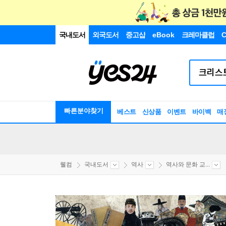
국내도서
외국도서
중고샵
eBook
크레마클럽
C
빠른분야찾기
베스트
신상품
이벤트
바이백
매
웰컴
국내도서
역사
역사와 문화 교...