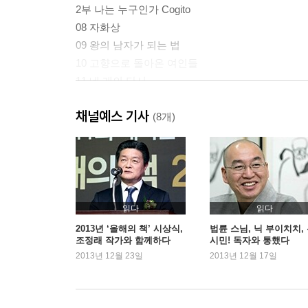
2부 나는 누구인가 Cogito
08 자화상
09 왕의 남자가 되는 법
10 고향으로 돌아온 여인들
11 네 개의 단서
12 조선의 이방인, 백정
채널예스 기사
13 조선의 시간
(8개)
14 보이지 않는 시선
3부 무엇을 기억할 것인가 Memento
15 999번째 수요일
16 기억
읽다
읽다
2013년 ‘올해의 책’ 시상식,
법륜 스님, 닉 부이치치,
조정래 작가와 함께하다
시민! 독자와 통했다
2013년 12월 23일
2013년 12월 17일