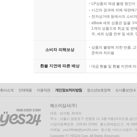
LP상품의 재생 불량 원인이 기
시간의 경과에 의해 재판매가
전자상거래 등에서의 소비자
eBook 세트 상품은 일괄 
1개의 상품으로 취급 및 판매
우, 세트 상품 전부 및 세트
상품의 불량에 의한 반품, 교
소비자 피해보상
준하여 처리됨
환불 지연에 따른 배상
대금 환불 및 환불 지연에 
회사소개
인재채용
이용약관
개인정보처리방침
청소년보호정책
도서홍보안내
대표 : 김석환, 최세라
주소 : 서울시 영등포구 은행로 11, 5층~6층(여의도동,일신
사업자등록번호 : 229-81-37000 통신판매업신고 : 제 200
이메일 : yes24help@yes24.com 호스팅 서비스사업자 :
Copyright ⓒ YES24 Corp. All Rights Reserved.