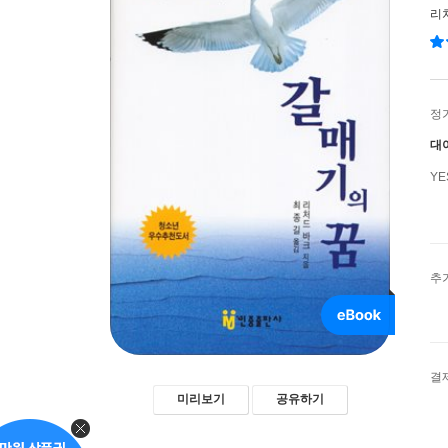
리
정
대
Y
추
결
미리보기
공유하기