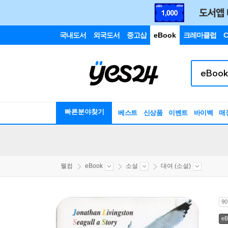
국내도서
외국도서
중고샵
eBook
크레마클럽
C
빠른분야찾기
베스트
신상품
이벤트
바이백
매
웰컴
eBook
소설
대여 (소설)
9
eB