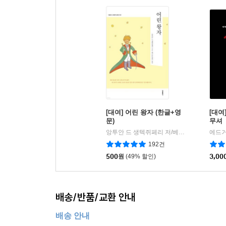
[대여] 어린 왕자 (한글+영
[대여
문)
무셔
앙투안 드 생텍쥐페리 저/베스트트랜스 역
에드거
|
192건
500
원
(49% 할인)
3,00
배송/반품/교환 안내
배송 안내