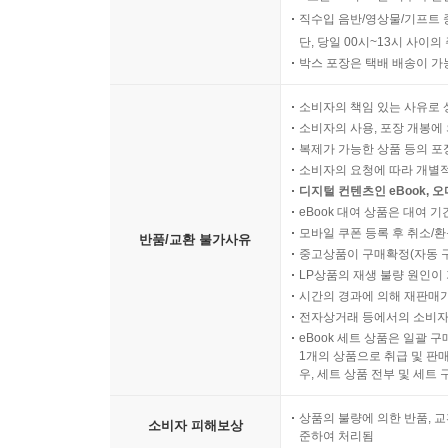
직수입 음반/영상물/기프트 
단, 당일 00시~13시 사이
박스 포장은 택배 배송이 가
소비자의 책임 있는 사유로 
소비자의 사용, 포장 개봉에 
복제가 가능한 상품 등의 포장을 
소비자의 요청에 따라 개별
디지털 컨텐츠인 eBook, 
eBook 대여 상품은 대여 기
모바일 쿠폰 등록 후 취소/환
반품/교환 불가사유
중고상품이 구매확정(자동 
LP상품의 재생 불량 원인이 기
시간의 경과에 의해 재판매가
전자상거래 등에서의 소비자
eBook 세트 상품은 일괄 
1개의 상품으로 취급 및 판매
우, 세트 상품 전부 및 세트
상품의 불량에 의한 반품, 교
소비자 피해보상
준하여 처리됨