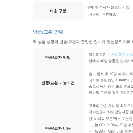
구매 후 즉시 다운로드 가능
배송 구분
배송비 : 무료배송
반품/교환 안내
※ 상품 설명에 반품/교환과 관련한 안내가 있는경우 아래 
마이페이지 >
반품/교환 신청
반품/교환 방법
판매자 배송 상품은 판매자와
출고 완료 후 10일 이내의 
디지털 콘텐츠인 eBook의 
반품/교환 가능기간
중고상품의 경우 출고 완료일
모바일 쿠폰의 경우 유효기간(
고객의 단순변심 및 착오구
직수입양서/직수입일서중 일
단, 아래의 주문/취소 조건인
오늘 00시 ~ 06시 30분 
반품/교환 비용
오늘 06시 30분 이후 주문