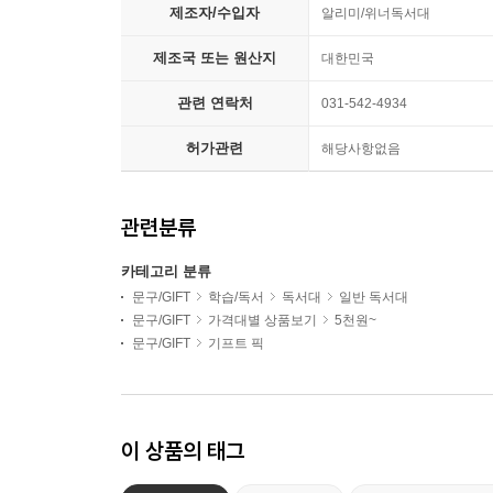
제조자/수입자
알리미/위너독서대
제조국 또는 원산지
대한민국
관련 연락처
031-542-4934
허가관련
해당사항없음
관련분류
카테고리 분류
문구/GIFT
학습/독서
독서대
일반 독서대
문구/GIFT
가격대별 상품보기
5천원~
문구/GIFT
기프트 픽
이 상품의 태그