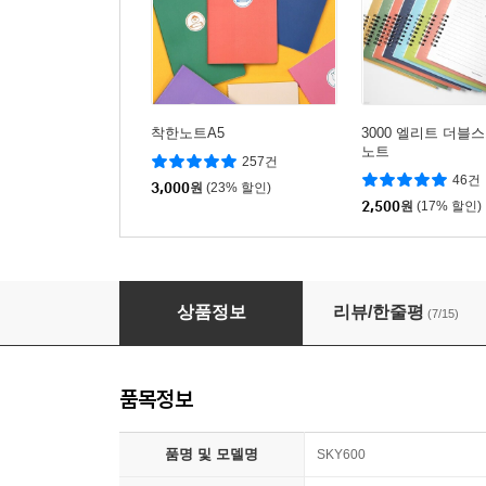
착한노트A5
3000 엘리트 더블
노트
257건
46건
3,000
원
(23% 할인)
2,500
원
(17% 할인)
위너독서대 SKY600
상품정보
리뷰/한줄평
(7/15)
품목정보
품명 및 모델명
SKY600