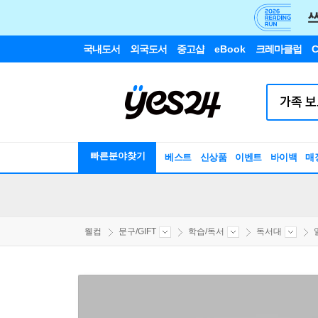
국내도서
외국도서
중고샵
eBook
크레마클럽
C
빠른분야찾기
베스트
신상품
이벤트
바이백
매
웰컴
문구/GIFT
학습/독서
독서대