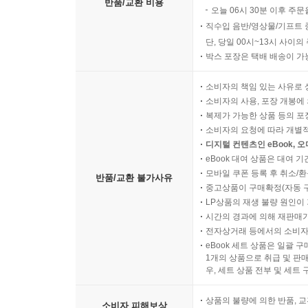
반품/교환 비용
오늘 06시 30분 이후 주문
직수입 음반/영상물/기프트 
단, 당일 00시~13시 사이
박스 포장은 택배 배송이 가
소비자의 책임 있는 사유로 
소비자의 사용, 포장 개봉에 
복제가 가능한 상품 등의 포장을 
소비자의 요청에 따라 개별
디지털 컨텐츠인 eBook, 
eBook 대여 상품은 대여 기
모바일 쿠폰 등록 후 취소/환
반품/교환 불가사유
중고상품이 구매확정(자동 
LP상품의 재생 불량 원인이 기
시간의 경과에 의해 재판매가
전자상거래 등에서의 소비자
eBook 세트 상품은 일괄 
1개의 상품으로 취급 및 판매
우, 세트 상품 전부 및 세트
상품의 불량에 의한 반품, 교
소비자 피해보상