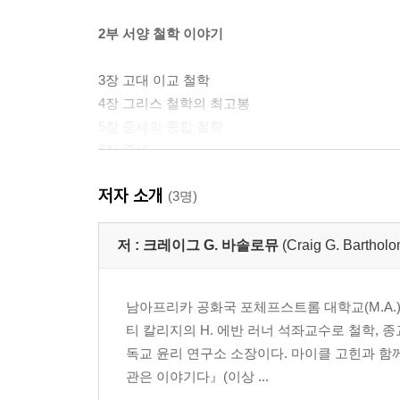
2부 서양 철학 이야기
3장 고대 이교 철학
4장 그리스 철학의 최고봉
5장 중세의 종합 철학
6장 중세
7장 르네상스와 종교개혁
저자 소개
8장 초기 근대 철학
(3명)
9장 근대 철학
10장 근대 철학
저 :
크레이그 G. 바솔로뮤
(Craig G. Barthol
11장 포스트모더니즘과 우리 시대의 철학
남아프리카 공화국 포체프스트롬 대학교(M.A.)
3부 오늘의 기독교 철학
티 칼리지의 H. 에반 러너 석좌교수로 철학, 
독교 윤리 연구소 소장이다. 마이클 고힌과 
12장 오늘의 기독교 철학
관은 이야기다』(이상 ...
13장 개혁주의 인식론