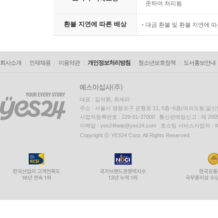
준하여 처리됨
환불 지연에 따른 배상
대금 환불 및 환불 지연에 
회사소개
인재채용
이용약관
개인정보처리방침
청소년보호정책
도서홍보안내
대표 : 김석환, 최세라
주소 : 서울시 영등포구 은행로 11, 5층~6층(여의도동,일신
사업자등록번호 : 229-81-37000 통신판매업신고 : 제 200
이메일 : yes24help@yes24.com 호스팅 서비스사업자 :
Copyright ⓒ YES24 Corp. All Rights Reserved.