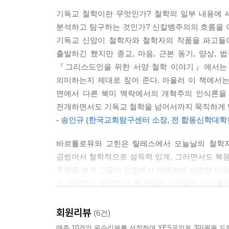
고대 그리스, 중세, 초기 근대, 근대, 현대에 나
---「9장 근대 철학」중에서
기독교 철학이란 무엇인가? 철학의 일부 내용에 
이래의 사유에서 점점 소외되는 신앙적 측면을 부각
분석하고 탐구하는 것인가? 신칼뱅주의의 흐름을 
실제로 우리가 보기에 포스트모더니즘 내에서 아주
기독교 신앙이 철학자와 철학자의 작품을 파고들
기독교 철학의 르네상스
다. 거기서는 결과에 대한 염려 없이 신, 정의, 결
출발하긴 했지만 종교, 마음, 근본 동기, 양상,
종 청소가 벌어지는 르완다나 수단, 이라크에서는 결
『그리스도인을 위한 서양 철학 이야기』에서는 
3부에서는 오늘날 융성하는 다양한 모습의 기독교 
---「11장 포스트모더니즘과 우리 시대의 철학」중
의미하는지 제대로 짚어 준다. 아울러 이 책에서
마리옹 등 굵직한 사상가들의 논의를 정리하며 가
면에서 다른 북미 맥락에서의 개혁주의 인식론을 
북미에서 크게 조명된 개혁주의 인식론을 제시하며
실증주의와 되살아난 경험론은 20세기 전반에 기독
전개하면서도 기독교 철학을 넘어서까지 묵직하게 
니콜라스 월터스토프를 중심으로 믿음, 과학, 예술, 
으로 여겨졌기에 기독교 철학자들은 종교적 언어와 
- 송인규 (한국교회탐구센터 소장, 전 합동신학대
난 변화가 목격되었다. 기독교 철학은 실증주의와 
저자들은 또한 개혁주의 인식론과 더불어 신칼뱅주
---「12장 오늘의 기독교 철학」중에서
바르톨로뮤와 고힌은 탈레스에서 오늘날의 철학자
대륙철학의 영향 아래서 전개된 개혁주의 철학을 제
곱씹어서 철학적으로 설득력 있게, 그러면서도 복
아브라함 카이퍼의 사상이 어떻게 발전했는지 보여 
1980년에 시사 주간지 『타임』(Time)에서는 다
주장을 먼저 그들의 입장에서 이해하여 설명한 다음,
한 혁명이다. 신이 되돌아오고 있다. 아주 흥미롭게
또 어떠한지 분석한다. 독자들은 저자들의 논의를 
시대와 씨름하는 그리스도인을 위하여
론에서 추방하기로 합의했던 학문적 철학자들의 명철
아래 그 장단점이 낱낱이 해부당하는 철학의 그
---「13장 개혁주의 인식론」중에서
세계관과 창조, 타락, 구속의 성경 이야기가 서로
회원리뷰
(6건)
저자들의 주장처럼 그리스도인에게는 선교적 삶이라
위해서는 성경 이야기에 기초한 세계관이 반드시
매주 10건의 우수리뷰를 선정하여 YES포인트 3만원을 드