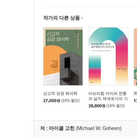
14장 개혁주의 인식론의 적용
15장 개혁주의 철학
작가의 다른 상품
결론
간략한 주석을 붙인 심화 독서 목록
찾아보기
옮긴이의 글
선교적 성경 해석학
아브라함 카이퍼 전통
3
과 삶의 체계로서의 기
27,000
원
(10% 할인)
1
독교 신앙
28,800
원
(10% 할인)
저 :
마이클 고힌
(Michael W. Goheen)