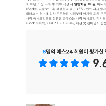
이해하고 그에 따라 사유하고 활동하며 그리스도인
철학은 그 성격 자체로 인해 실재 전체와 관계하며,
세계관을 렌즈와 지도로 사용하여 철학 안에 어떤
3,000원 이상 구매 후 리뷰 작성 시
일반회원 300원, 마니아
그리스도인의 삶과 경험을 깊이 있게 만드는 데 
eBook은 다운로드 후 작성한 리뷰만 YES포인트 지급됩니
를 가정한다. 이는 11장에서 보았듯 그러한 아르
준다. 이 책에 등장하는 가상의 철학 과목 수강생 
조화를 모색하는 그리스도인에게, 『그리스도인을 위
클래스는 첫번째 회차 주문확정 시점부터 마지막 회차 주문
지 않음을 볼 수 있기 위해 어딘가에 서 있어야 하기
- 양성만 (우석대학교 교양학부 교수)
사락 독서모임으로 진행된 클래스는 사락 독서모임 게시판
eBook 페이백, CD/LP, DVD/Blu-ray, 패션 및 판매금
독자 대상
---「15장 개혁주의 철학」중에서
『그리스도인을 위한 서양 철학 이야기』는 기독
재미없다는 선입견이 들 수 있지만 이 책은 그렇
- 신앙과 이성의 대화와 조화를 모색하는 그리스도
때문이다. 독자들은 이 책을 읽어 가면서 그리스도
- 기독교 철학이 무엇인지 궁금해하는 독자
책의 가장 큰 장점은 그리스도인이라면 꼭 알아야 
6
명의 예스24 회원이 평가한
- 기독교 관점으로 쓴 서양 철학사 책을 찾는 독자
왜 철학을 공부하고 이를 기독교 철학으로 재해석
- 세속 사회에서 단단한 기독교적 지성을 갖고 살
의문이 말끔히 사라지고 철학이 우리 문화 한가운데서
9.
- 최태연 (백석대학교 기독교학부 교수)
『그리스도인을 위한 서양 철학 이야기』에서는 자
그토록 중요한지 설명하면서, 그리스도인으로서 철
사상은 강력하며, 서술은 명료하고 흥미롭다. 교양
- C. 스티븐 에반스 (베일러 대학교 철학과 인문학 
나는 바르톨로뮤와 고힌의 작업과 그들이 성경의 