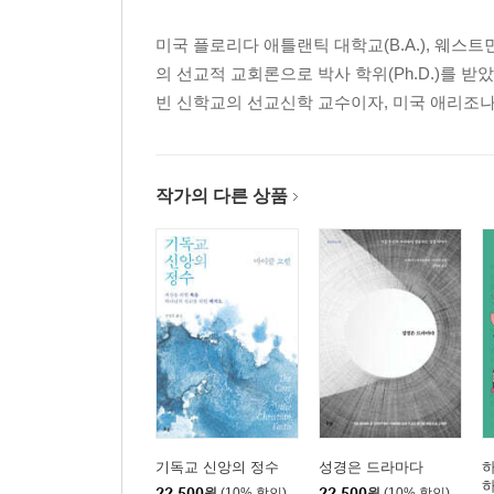
미국 플로리다 애틀랜틱 대학교(B.A.), 웨스
의 선교적 교회론으로 박사 학위(Ph.D.)를 
빈 신학교의 선교신학 교수이자, 미국 애리조나주 피닉스 
작가의 다른 상품
기독교 신앙의 정수
성경은 드라마다
22,500
원
(10% 할인)
22,500
원
(10% 할인)