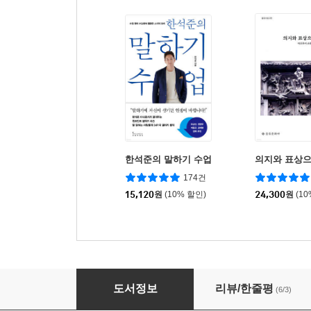
한석준의 말하기 수업
의지와 표상
174건
15,120
원
(10% 할인)
24,300
원
(1
그리스도인을 위한 서양 철학 이야기
도서정보
리뷰/한줄평
(6/3)