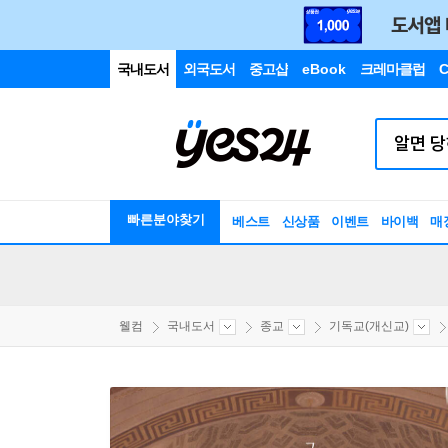
국내도서
외국도서
중고샵
eBook
크레마클럽
C
빠른분야찾기
베스트
신상품
이벤트
바이백
매
웰컴
국내도서
종교
기독교(개신교)