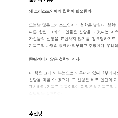
인간의 이성을 바르게 평가하고 인간의 이성적 능력
합리성은 하나님에게서 온 선한 선물이며, 그리스
왜 그리스도인에게 철학이 필요한가
여 정화하려던 시도는 중요한 몸부림이었다. 그러나
---「5장 중세의 종합 철학」중에서
오늘날 많은 그리스도인에게 철학은 낯설다. 철학이
다른 한편, 그리스도인들은 신앙을 가졌다는 이
아리스토텔레스가 기독교로 개종했는가 아니면 기독
자신들의 신앙을 표현하지 않기를 강요당하기도 
분이 어떤 식으로 중시되고 다듬어지는가에 따라 큰
기독교적 사명의 중요한 일부라고 주장한다. 우리의
---「6장 중세」중에서
중립적이지 않은 철학의 역사
초기 근대가 여전히 매혹적인 것은 기독교가 여전
해야 했다는 사실과 아주 무관하지 않다. 우리가 보
이 책은 크게 세 부분으로 이루어져 있다. 1부에
분명 분리되는 길에 접어든 것만큼은 확실했다.
신앙을 피할 수 없으며, 그 신앙은 바로 인간의 
---「8장 초기 근대 철학」중에서
제시하며, 기독교 철학이라는 과업은 비기독교적 
작업임을 강조한다.
기독교적 관점에서, 인간을 지식의 중심으로 놓은 
대한 반대 명제를 뜻하며 진리의 기초로는 불충분하
2부에서는 소크라테스 이전부터 현대의 포스트모
이 잘 보여 준다. 이성을 어떻게든 창조 안에서 기
추천평
정리에는 조악할 수 있다는 위험이 늘 따르지만,
왔다.