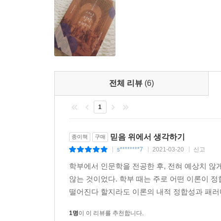
아름다움, 설명력을 명료하게 진술하는 데 정통함
안내자에게서 기대할 수 있는 풍성함과 섬세함과 넓
- 폴 코판 (팜 비치 애틀랜틱 대학교 철학과 윤리학 
바르톨로뮤와 고힌은 기독교 철학을 위한 분명하고
그리스도인들을 위한 이상적인 교재지만, 특히 
학생이나 교수에게 적합하다. 이 책은 균형 잡힌 강
전체 리뷰
(6)
- 찰스 탈리아페로 (세인트 올라프 칼리지 철학 교수
1
바르톨로뮤와 고힌은…철학과 신앙이 맺는 관계를
두어야 한다. 이 책만큼 명료하고도 폭넓은, 또한
믿음 위에서 생각하기
종이책
구매
다루어 가는 입문서를 보지 못했다.
s********7
2021-03-20
신고
|
|
|
- K. 스코트 올리핀트 (웨스트민스터 신학교 조직신학 교
학부에서 인문학을 전공한 후, 전혀 예상치 
바르톨로뮤와 고힌의 책에는 주목할 만한 강점이 
않는 것이었다. 학부 때는 주로 어떤 이론이 
신중하다. 자신들이 다루는 다양한 철학을 하나하
떨어진다 할지라도 이론의 내적 정합성과 패러
단순화하는 경우가 있는데 바르톨로뮤와 고힌은 
1명
이 이 리뷰를 추천합니다.
신칼뱅주의 관점에서 인상적인 철학 입문을 제공한