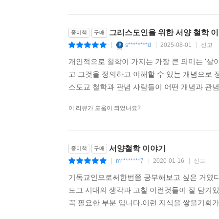
전제에서 이를 수행한다. 이런 이유로, 그들이 쓴 
목소리를 제공한다.
그리스도인을 위한 서양 철학 
종이책
구매
- 루크 스탬프스 (클램프 신학대학원 부교수, Credo
s********d
2025-08-01
신고
|
|
|
기독교인들이 철학을 진지하게 받아들이는 일의 중
개인적으로 철학이 가지는 가장 큰 의미는 '살아
준다.…지금은 그리스도인이 철학적 논의를 하며 
고 그것을 정의하고 이해할 수 있는 개념으로 
철학 사상에 관한 기본 시야를 제공한다.…바르톨로
스도교 철학과 관념 사람들이 어떤 개념과 관념
- 매튜 맨리 (라이프 바이블 교회 제자 훈련 담당자, Credo
이 리뷰가 도움이 되었나요?
서양철학 이야기
종이책
구매
m********7
2020-01-16
신고
|
|
|
기독교인으로써한번쯤 공부해보고 싶은 거였다
도그 시대의 생각과 고찰 이런것들이 잘 담겨
꼭 필요한 부분 입니다.이런 지식을 쌓을기회가