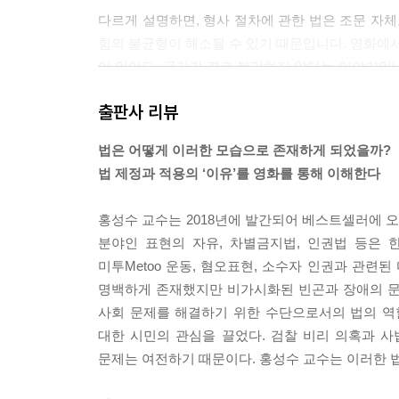
다르게 설명하면, 형사 절차에 관한 법은 조문 자체
힘의 불균형이 해소될 수 있기 때문입니다. 영화에서
어 있어도, 국가가 결코 불리하지 않다는 이야기입
인에게 변호인을 선임할 수 있게 해 주는 것도 같은
출판사 리뷰
--- p.65
법은 어떻게 이러한 모습으로 존재하게 되었을까?
많은 사람들이 교도소 관련 영화를 보고 “교도소를 
법 제정과 적용의 ‘이유’를 영화를 통해 이해한다
도소 재소자들은 아주 힘들게 고생을 해야 한다는 생
까지일까요? 인간 이하의 대우를 하거나 시설을 열
홍성수 교수는 2018년에 발간되어 베스트셀러에 오
--- p.103
분야인 표현의 자유, 차별금지법, 인권법 등은 
미투Metoo 운동, 혐오표현, 소수자 인권과 관
더욱이 인간다운 사형 집행 방법은 없습니다. 그나
명백하게 존재했지만 비가시화된 빈곤과 장애의 문
하다는 점에서 별다를 바 없는 것입니다.
사회 문제를 해결하기 위한 수단으로서의 법의 역
--- p.131
대한 시민의 관심을 끌었다. 검찰 비리 의혹과 
문제는 여전하기 때문이다. 홍성수 교수는 이러한 법
저는 역사 부정죄의 정당성 근거를 크게 네 가지로 
다는 것이죠. 두 번째는 피해자 논거입니다. 생존 