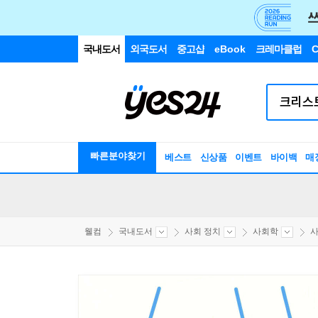
국내도서
외국도서
중고샵
eBook
크레마클럽
C
빠른분야찾기
베스트
신상품
이벤트
바이백
매
웰컴
국내도서
사회 정치
사회학