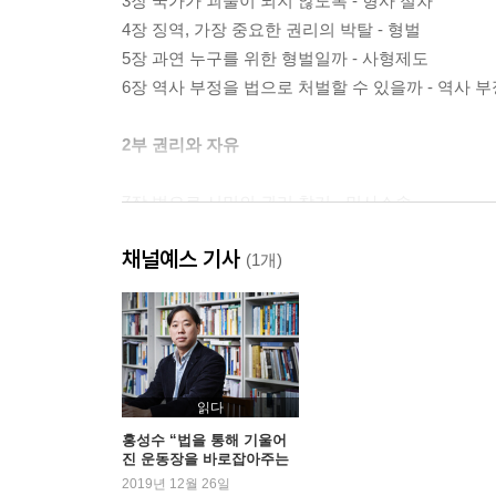
3장 국가가 괴물이 되지 않도록 - 형사 절차
4장 징역, 가장 중요한 권리의 박탈 - 형벌
5장 과연 누구를 위한 형벌일까 - 사형제도
6장 역사 부정을 법으로 처벌할 수 있을까 - 역사 
2부 권리와 자유
7장 법으로 시민의 권리 찾기 - 민사소송
8장 자유로운 개인들의 약속 - 계약법
채널예스 기사
9장 도덕을 법으로 강제할 수 있을까 - 법 규제의 
(1개)
10장 노동권이 보장되어야 하는 이유 - 노동법
11장 영화에 비친 장애인 - 장애인의 권리와 법
12장 영화가 편견을 조장한다면 - 편견과 혐오표현
- 주
읽다
- 법률 용어
홍성수 “법을 통해 기울어
진 운동장을 바로잡아주는
것”
2019년 12월 26일