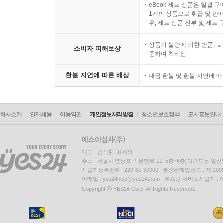
eBook 세트 상품은 일괄 
1개의 상품으로 취급 및 판매
우, 세트 상품 전부 및 세트
상품의 불량에 의한 반품, 교
소비자 피해보상
준하여 처리됨
환불 지연에 따른 배상
대금 환불 및 환불 지연에 
회사소개
인재채용
이용약관
개인정보처리방침
청소년보호정책
도서홍보안내
대표 : 김석환, 최세라
주소 : 서울시 영등포구 은행로 11, 5층~6층(여의도동,일신
사업자등록번호 : 229-81-37000 통신판매업신고 : 제 200
이메일 : yes24help@yes24.com 호스팅 서비스사업자 :
Copyright ⓒ YES24 Corp. All Rights Reserved.