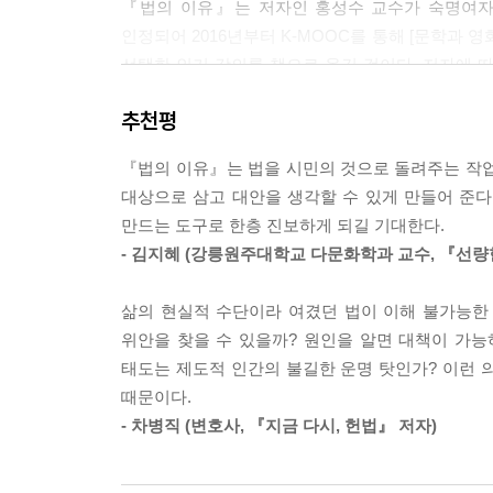
『법의 이유』는 저자인 홍성수 교수가 숙명여자대학
한다는 것입니다. 세 번째는 인간 존엄 논거입니다.
인정되어 2016년부터 K-MOOC를 통해 [문학과
인 인간 존엄을 부정하는 발언이라는 것입니다. 마
선택한 인기 강의를 책으로 옮긴 것이다. 저자에 
다는 것입니다.
줄 수 있는 효과적인 매체이다. 이 책은 법학 
--- p.149
추천평
관계를 살피고, 우리 현실에 맞닿아 있는 법의 
최소한의 약속이자 제도로서 존재한다. 저자는 
민사소송의 목표는 양 당사자가 타협하여 최선의 합의
『법의 이유』는 법을 시민의 것으로 돌려주는 작업
보완함으로써 법이 제정된 궁극적인 목적인 평등과 
송이 고도로 발달한 미국에서는 95퍼센트가 소송 
대상으로 삼고 대안을 생각할 수 있게 만들어 준다
다른 민사소송의 특징이기도 합니다.
만드는 도구로 한층 진보하게 되길 기대한다.
양형, 사형, 사법 개혁, 표현의 자유, 차별금지법 등
--- p.164
- 김지혜 (강릉원주대학교 다문화학과 교수, 『선량
지금 가장 뜨거운 법적 쟁점을 영화와 함께 살펴본
그런데 포샤의 판결은 두 가지 측면에서 문제가 있습
삶의 현실적 수단이라 여겼던 법이 이해 불가능한
『법의 이유』는 영화에서 볼 수 있는 다양한 상
무효로 보는 것이 합당합니다. 그렇다면 샤일록에게
위안을 찾을 수 있을까? 원인을 알면 대책이 가
일상에서 법의 역할을 생각해 볼 수 있게 했다. 이 
을 하지 않아도 되었습니다. 재판을 시작할 때 바로
태도는 제도적 인간의 불길한 운명 탓인가? 이런 의
의해 가능하지만, 사회의 안녕이라는 목적하에 법
--- p.199
때문이다.
「법정에서 정의가 실현될 수 있을까」에서는 영화
- 차병직 (변호사, 『지금 다시, 헌법』 저자)
밖에 법정에 투명성을 높이는 방법을, 2장 「사
여기서 날카롭게 구분해야 할 것이 있습니다. ‘래리
사건인 ‘석궁사건’을 통해 사법 불신과 사법 개혁의
않는다는 점입니다. 즉, 래리 플린트의 행위가 바람