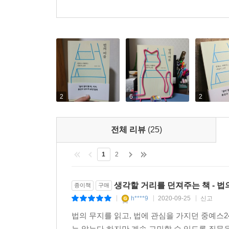
2
6
2
전체 리뷰
(25)
1
2
생각할 거리를 던져주는 책 - 법
종이책
구매
h****9
2020-09-25
신고
|
|
|
법의 무지를 읽고, 법에 관심을 가지던 중예스2
는 않는다.하지만 계속 고민할 수 있도록 질문