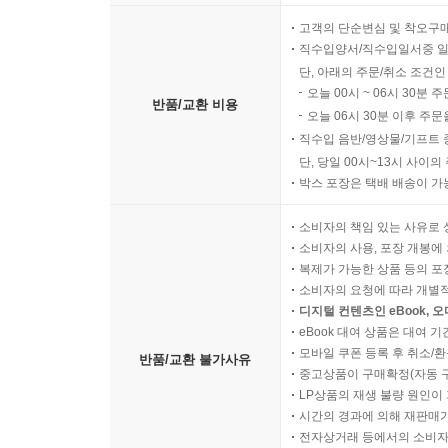
고객의 단순변심 및 착오구
직수입양서/직수입일서중 일
단, 아래의 주문/취소 조건인
오늘 00시 ~ 06시 30분 
반품/교환 비용
오늘 06시 30분 이후 주문
직수입 음반/영상물/기프트 
단, 당일 00시~13시 사이
박스 포장은 택배 배송이 가
소비자의 책임 있는 사유로 
소비자의 사용, 포장 개봉에 
복제가 가능한 상품 등의 포장을 
소비자의 요청에 따라 개별
디지털 컨텐츠인 eBook, 
eBook 대여 상품은 대여 기
모바일 쿠폰 등록 후 취소/환
반품/교환 불가사유
중고상품이 구매확정(자동 
LP상품의 재생 불량 원인이 기
시간의 경과에 의해 재판매가
전자상거래 등에서의 소비자