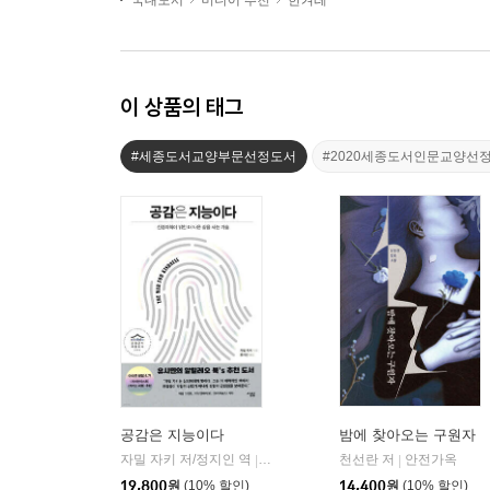
국내도서
미디어 추천
한겨레
이 상품의 태그
#세종도서교양부문선정도서
#2020세종도서인문교양선
공감은 지능이다
밤에 찾아오는 구원자
자밀 자키 저/정지인 역
심심
천선란 저
안전가옥
|
|
19,800
원
(10% 할인)
14,400
원
(10% 할인)