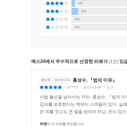
4%
자유와 권리를 지키기 위한 이 시대 새로운 교양
8%
삶과 맞닿은 법의 근본이념에 한 걸음 더 다가간다
0%
0%
저자는 『법의 이유』 서문에서 ‘신체의 자유’를 규정
의미를 해석하는 것이 아니라고 지적한다. 1215
현실의 규범으로 살아 숨 쉬게 됐는지를 아는 것이 
위해 부단하게 노력하는 것이 법을 공부하는 중요한
예스24에서 우수작으로 선정한 리뷰가
(1건)
있습
이 책에서 다루는 재판, 법률가, 형사 절차, 형벌,
문제들은 우리 사회의 근간을 이루는 제도이기도
벌어지는 적대, 나아가 인권에 대한 심각한 침해가 
홍성수, 『법의 이유』
종이책
주간우수작
o*****s
2019-12-09
신고
|
|
|
법의 중요한 기능 중 하나는 인간 사회의 평화와
사법 불신을 넘어서는 자리- 홍성수, 『법의 
중심으로 어떻게 공존의 조건을 만들어 낼 수 있을
강자를 보호한다는 맥락이 스며들어 있다. 실제
속의 다양한 소재로 풀어내면서, 법이 ‘시민의 자유
은 죄를 짓고도 큰 벌을 받아야 하고, 돈이 있으
살펴본다. 이 책은 법을 어렵게만 느꼈던 독자들에게
이들에게는일상 속 투쟁의 영역을 좀 더 치밀하게 
30명
이 이 리뷰를 추천합니다.