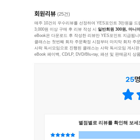
영화를 통해 형사 절차 과정에서 국가가 언제나 무
위가 도덕적으로 잘못되었지만 그의 자유는 보장되어
다양한 법적 장치들이 만들어져 왔다는 것을 보여
--- p.211
회원리뷰
(25건)
교정이라면 현재의 교도소는 어떤 모습이 되어야 
매주 10건의 우수리뷰를 선정하여 YES포인트 3만원을 드
가장 강력한 처벌로서 사형이 어떤 실효성이 있는
그러니까 우리 법은 한편으로는 노동3권을 통해서 
3,000원 이상 구매 후 리뷰 작성 시
일반회원 300원, 마니아
있을까」에서는 홀로코스트와 5.18광주민주화항쟁
노동자의 권리를 보호하고 있는 것이죠.
eBook은 다운로드 후 작성한 리뷰만 YES포인트 지급됩니
소송으로 번지는 것이 사회적으로 어떠한 논쟁을 불
클래스는 첫번째 회차 주문확정 시점부터 마지막 회차 주문
--- p.241
사락 독서모임으로 진행된 클래스는 사락 독서모임 게시판
eBook 페이백, CD/LP, DVD/Blu-ray, 패션 및 판매금
2부 ‘권리와 자유’에서는 민사, 차별금지, 표현의
생존조차 어려운 상황보다는 장애인 시설에서 안전
쟁점을 살펴봄으로써 다양한 개인들이 공존하는 데
라고 할 수는 없을 겁니다. 지하도 리프트를 통해 
이야기한다. 7장 「법으로 시민의 권리 찾기」에서는 
의 도움을 얻어야만 한다면, 그 상황을 두고 ‘평등하
25
명
갈등이 어떠한 불균형을 내포하고 있는지, 이러한 상
--- p.256
개인들의 약속」은 윌리엄 셰익스피어의 유명한 희
포샤의 사례가 법적으로 부당하다는 주장을 흥미롭
사실 유럽 국가들 중에는 혐오표현을 형사처벌하는 경
표현의 자유가 어디까지 허용될 수 있는지, ‘최
다른 사람에게 차별과 폭력에 동참하라고 유도하는 
보여 준다. 10장 「노동, 존엄을 지키는 투쟁」에서
사처벌로 해결할 수는 없습니다.
관계를 알아본다. 11장과 12장에서는 사회의 소
별점별로 리뷰를 확인해 보세
자유의 위험이라는 주제를 통해 장애인 인권과 영화
--- p.274