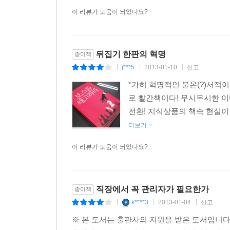
이 리뷰가 도움이 되었나요?
뒤집기 한판의 혁명
종이책
j***5
2013-01-10
신고
|
|
|
*가히 혁명적인 불온(?)서적이 
로 빨간책이다! 무시무시한 이미
전환! 지식상품의 책속 현실이
더보기
이 리뷰가 도움이 되었나요?
직장에서 꼭 관리자가 필요한가
종이책
k****3
2013-01-04
신고
|
|
|
※ 본 도서는 출판사의 지원을 받은 도서입니다