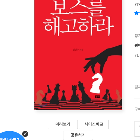
김
정
판
Y
결
구
미리보기
사이즈비교
공유하기