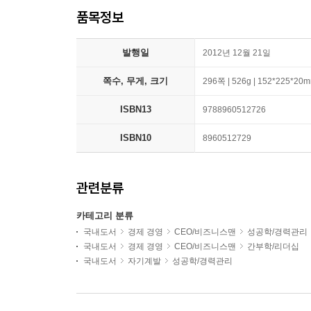
품목정보
발행일
2012년 12월 21일
쪽수, 무게, 크기
296쪽 | 526g | 152*225*20
ISBN13
9788960512726
ISBN10
8960512729
관련분류
카테고리 분류
국내도서
경제 경영
CEO/비즈니스맨
성공학/경력관리
국내도서
경제 경영
CEO/비즈니스맨
간부학/리더십
국내도서
자기계발
성공학/경력관리