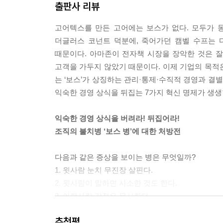
출판사 리뷰
생각을 디자인하다, A. G. 래플리
의 비중이 35.9퍼센트로, 외향적이라고 응답한 C
전략① 관찰하고 실험하라
든 CEO 10명 중 8명 이상이 내성적인 면을 갖고 
고어텍스를 만든 고어에는 보스가 없다. 모두가 동
전략② 타인과 어울려 교감하라
더글러스 코넌트 덕분에, 죽어가던 캠벨 수프는 
전략③ 이론의 안내를 받아라
코넌트는 조직 안에 ‘신뢰’와 ‘업무 몰입도’라는 2
때문이다. 아마존이 전자책 시장을 장악한 것은 잘
전략④ 직관을 검증하라
명했고 그렇지 못한 리더들은 내보냈다. 직원들에게
고객을 가두지 않았기 때문이다. 이제 기업의 목적
│프리모텀 테스트│패턴·규칙성 테스트│과도한 자
에 진심으로 관심을 기울였다. 그 결과 직원들은 코
는 ‘보스’가 상징하는 관리·통제·수직적 경영과 결별
전략⑤ 탁월한 직관을 얻는 4단계
익숙한 경영 상식을 뒤집는 7가지 혁신 명제가 생생
요약
게이츠는 PC 운영체제에 관한 한 탁월한 모방가였다.
개발됐지만, 이후 모든 컴퓨터 제조업체의 운영체제
익숙한 경영 상식을 버려라! 뒤집어라!
5장 소비자를 훈련시켜라
스를 주었기 때문이다. 그 결과, 잡스가 아니라 게이
조직의 불치병 ‘보스 병’에 대한 처방전
공유하는 삶을 창조한 집카
인간은 자신이 좋아하고 하고 싶은 것만 눈에 보이기
다음과 같은 증상을 보이는 병은 무엇일까?
│미약했던 초기 성과│대학생과 젊은 층에 집중하
내면의 목소리를 들었을 것이다. 그러나 훈련되지 않
1. 윗사람 눈치 무진장 살핀다.
이케아, 고객에게 과업을 부여하다
패를 거치고 난 뒤에 최 대표는 아동용 또는 초등
2. 윗사람이 말하면 사소한 것도 한다.
│노동을 사랑으로 바꾸다│감성의 라이프스타일을
들겠다는 생각을 버렸다. 뭐를 만들고 싶다는 생각
3. 아랫사람 감정은 무시한다.
직원 대신 고객을 훈련시킨 스타벅스
이션이라는 블루오션이 나타났다. 이 블루오션은 자녀
4. 아랫사람이 뭐라고 하면 먼 산 본다.
10분 턴어라운드의 기적, 사우스웨스트
다」
추천평
5. 직접 하는 게 없다. 오로지 시키기만 한다.