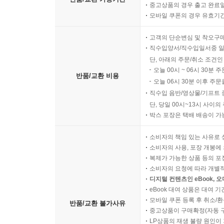
중고상품의 경우 출고 완료일
모바일 쿠폰의 경우 유효기간(
고객의 단순변심 및 착오구
직수입양서/직수입일서중 일
단, 아래의 주문/취소 조건인
오늘 00시 ~ 06시 30분 
반품/교환 비용
오늘 06시 30분 이후 주문
직수입 음반/영상물/기프트 
단, 당일 00시~13시 사이
박스 포장은 택배 배송이 가
소비자의 책임 있는 사유로 
소비자의 사용, 포장 개봉에 
복제가 가능한 상품 등의 포장을 
소비자의 요청에 따라 개별
디지털 컨텐츠인 eBook, 
eBook 대여 상품은 대여 기
모바일 쿠폰 등록 후 취소/환
반품/교환 불가사유
중고상품이 구매확정(자동 
LP상품의 재생 불량 원인이 기