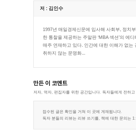
저 :
김인수
2장 내성적인 리더가 성공한다
1997년 매일경제신문에 입사해 사회부, 정치부
역동적 조직에는 내성적인 리더
한 통찰을 제공하는 주말판 ‘MBA 섹션’의 
편지 쓰는 CEO, 더글러스 코넌트
매주 연재하고 있다. 인간에 대한 이해가 없는
│3만 통의 손편지를 쓰다│신뢰는 리더의 자격증│사
취하지 않는 문명화...
은둔의 제왕, 이건희
│완벽을 추구하는 ‘품질 오타쿠’
수줍음이 방패, 마하트마 간디
전략① 나 자신을 알라
만든 이 코멘트
전략② 겸손과 강한 의지의 결합
저자, 역자, 편집자를 위한 공간입니다. 독자들에게 전하고
전략③ 인생의 핵심 프로젝트를 찾아라
요약
접수된 글은 확인을 거쳐 이 곳에 게재됩니다.
3장 모방이 혁신보다 중요하다
독자 분들의 리뷰는 리뷰 쓰기를, 책에 대한 문의는 1:
위대한 예술가는 훔친다