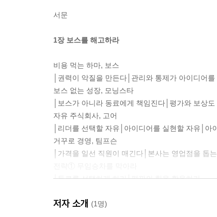
서문
1장 보스를 해고하라
비용 먹는 하마, 보스
│권력이 악질을 만든다│관리와 통제가 아이디어를
보스 없는 성장, 모닝스타
│보스가 아니라 동료에게 책임진다│평가와 보상도
자유 주식회사, 고어
│리더를 선택할 자유│아이디어를 실현할 자유│아
거꾸로 경영, 팀프슨
│가격을 일선 직원이 매긴다│본사는 영업점을 돕는
전략① 무임승차를 막아라
│동료를 선택하게 하라│평판의 힘을 활용하라
전략② 악질 보스부터 제거하라
저자 소개
전략③ 용기 있는 팔로어를 키워라
(1명)
요약