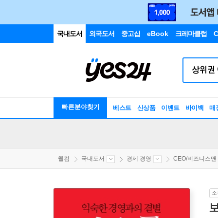
국내도서
외국도서
중고샵
eBook
크레마클럽
C
빠른분야찾기
베스트
신상품
이벤트
바이백
매
웰컴
국내도서
경제 경영
CEO/비즈니스맨
소