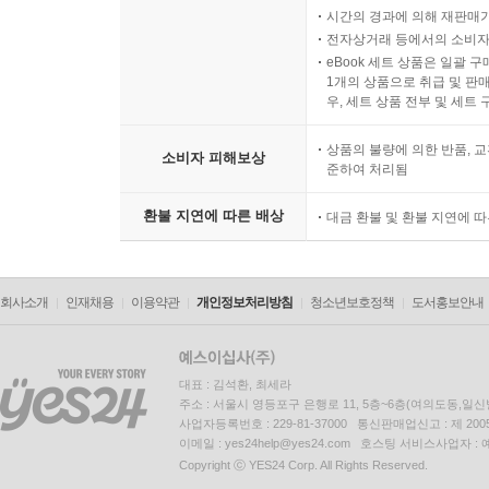
시간의 경과에 의해 재판매가
전자상거래 등에서의 소비자
eBook 세트 상품은 일괄 
1개의 상품으로 취급 및 판매
우, 세트 상품 전부 및 세트
상품의 불량에 의한 반품, 교
소비자 피해보상
준하여 처리됨
환불 지연에 따른 배상
대금 환불 및 환불 지연에 
회사소개
인재채용
이용약관
개인정보처리방침
청소년보호정책
도서홍보안내
대표 : 김석환, 최세라
주소 : 서울시 영등포구 은행로 11, 5층~6층(여의도동,일신
사업자등록번호 : 229-81-37000 통신판매업신고 : 제 200
이메일 : yes24help@yes24.com 호스팅 서비스사업자 :
Copyright ⓒ YES24 Corp. All Rights Reserved.