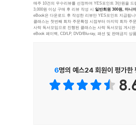
요약
박광서 (아모레퍼시픽 경영고문, 한국인사관리학회
매주 10건의 우수리뷰를 선정하여 YES포인트 3만원을 드
반성하며 자본주의 모델을 다시 만들어야 한다고
3,000원 이상 구매 후 리뷰 작성 시
일반회원 300원, 마니아
나머지, 소비자 복지를 간과하고 천연자원 고갈을
eBook은 다운로드 후 작성한 리뷰만 YES포인트 지급됩니
7장 소유가 아니라 관계다
하크 하바스 미디어랩 소장도 20세기 자본주의는
클래스는 첫번째 회차 주문확정 시점부터 마지막 회차 주문
사락 독서모임으로 진행된 클래스는 사락 독서모임 게시판
존재하는 환상이었다는 것이다. 게리 해멀 런던비즈
소유한다, 고로 존재한다
eBook 페이백, CD/LP, DVD/Blu-ray, 패션 및 판매금
여겨 온 ‘기업의 목적은 돈을 버는 것’이라는 명제
소유에 얽매여 파괴되는 기업
저자 역시 경영 구루들의 반성에 공감한다. 저자의 
│주주 가치 극대화 운동│직원·고객을 소유하며 파
저자 김인수는 1997년부터 매일경제신문에서 일하
관계 맺는다, 고로 존재한다
섹션’의 에디터이기도 하다. 2008년에는 미국 미
│어린 왕자에게 배우는 ‘사이 존재’
6
명의 예스24 회원이 평가한
최고 덕목으로 추앙했다. 심지어는 이런 일도 있었
공유 가치의 창조
대답한 일본인 학생이 있었다. 그러자 교수가 “그렇
│소셜 네트워크가 만드는 약한 유대
8.
그런데 그 해 9월, 경제 위기가 터졌다. 거대
소유하는 기업에서 관계 맺는 기업으로
틀렸음을 뼈저리게 깨닫는다. 그 이후 새로운 시각
요약
기업의 사례와 전략 연구를 통해, 저자는 앞으로 기
‘거꾸로 경영’이다.
미주