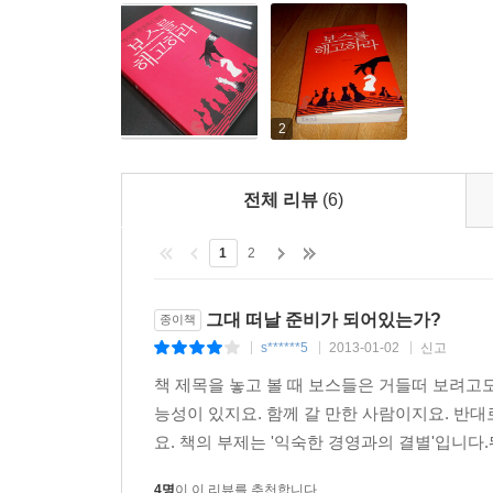
2
전체 리뷰
(6)
1
2
그대 떠날 준비가 되어있는가?
종이책
s******5
2013-01-02
신고
|
|
|
책 제목을 놓고 볼 때 보스들은 거들떠 보려고
능성이 있지요. 함께 갈 만한 사람이지요. 반
요. 책의 부제는 '익숙한 경영과의 결별'입니다.
4명
이 이 리뷰를 추천합니다.