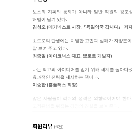
전략① 고객 비전을 정립하라
6. 책임은 안 지려 한다. 그래서 사소한 것까지 윗
전략② 적합한 고객만 태워라
래플리는 소비자 심층 면접 결과를 재검토했다. 소비
보스의 지휘와 통제가 아니라 일반 직원의 창조
7. 욕심은 무진장 많다.
│부적합한 사람은 아예 태우지 마라│환자를 치료
열렬히 좋아하지 않는 것은 분명한 사실이었다. 그
해법이 담겨 있다.
정답은 ‘보스 병’이다. 직장생활을 어느 정도 해 본
전략③ 평판으로 고객을 자극하라
을 한 가지 이상 언급했다. 최종적으로 래플리는 농
김성오 (메가넥스트 사장,『육일약국 갑시다』 저자
‘불치병’이란다. 규모가 어느 정도 되는 기업이라면 
요약
들이 농축세제를 생산하고 있다. ---「4장 직관은
어느 재벌 기업 오너가 말레이시아에 갔다. 하필 갈
뽀로로의 탄생에는 치열한 고민과 실패가 자양분이 됐
사진을 검색해 요리사에게 보여 주며 다그친 끝에 
6장 자기 비즈니스를 스스로 파괴하라
“GE는 (전통적인 라이벌인) 필립스, 지멘스, 롤스
잘 보여 주고 있다.
임원이 말했다. “배가 부른데, 까스활명수 없니?”
지만 신흥 거인들은 새로운 패러다임을 창조하는 제
최종일 (아이코닉스 대표, 뽀로로 개발자)
오너에서 임원, 임원에서 직원으로 대물림되는 상
종이책 시장을 파괴한 아마존
짜 무서운 경쟁자라는 말이다. ---「6장 자기 비
혁신적인 아이디어를 내고 실행하는 일은 꿈도 꾸
나는 최고의 아이디어를 얻기 위해 세계를 돌아다녔다
디지털 음악 시장을 창조한 애플
경영학은 언제나 직원을 관리·통제의 대상으로 여겼다
효과적인 전략을 제시하는 책이다.
│CD 시장에 집착한 음반 회사들│CD 시장을 파
어떤 이들은 ‘고객을 가두지 않는다’는 철학이 구글
『보스를 해고하라』는 지금껏 당연하게 여겨 온 ‘
이승한 (홈플러스 회장)
카카오톡이 파괴한 문자 메시지 시장
기 때문이다. 그러나 우메어 하크 소장의 얘기는 전
생생한 사례와 전략도 함께 제시한다.
│이통사, 문자 시장을 빼앗기다│음성 전화 시장마
과 같은 속도의 혁신이 가능한 이유가 바로 그것이
많은 사람들이 리더의 성격은 외향적이어야 한다고
전략① 고객을 가두지 마라
한다. 덕분에 구글의 경쟁력은 계속 진화한다.”
고정관념을 뒤집는 경영의 진실을 보여 준다.
익숙한 경영에 대한 반성과 회의
│고객에게 선택권을 부여하라│아이폰의 커다란 약
이경수 (코스맥스 회장)
MBA 출신 기업전문기자의 고백
---「6장 자기 비즈니스를 스스로 파괴하라」
전략② 고유의 자산을 활용하라
전략③ 게임의 규칙을 바꿔라
회원리뷰
(6건)
네트워크로 연결된 수평 조직의 중요성이 점점 부각되
2008년 글로벌 경제 위기 이후, 경영의 패러다임