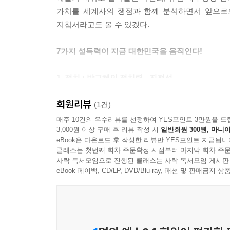
가치를 세계사의 쟁점과 함께 분석하면서 앞으로의
지침서라고도 볼 수 있겠다.
7가지 설득력이 지금 대한민국을 움직인다!
1. 정치 : 박근혜의 정치력 - 진정성
회원리뷰
한나라당은 완패가 예상됐던 4?15 총선에서 12
(1건)
오명까지 뒤집어쓴 후였다. 민심을 바꾼 건 박
매주 10건의 우수리뷰를 선정하여 YES포인트 3만원을 드
3,000원 이상 구매 후 리뷰 작성 시
일반회원 300원, 마니아
국민들에게 사죄해 민심을 돌렸다. 세계 최초의 
eBook은 다운로드 후 작성한 리뷰만 YES포인트 지급됩니
대한민국 최초의 여성 국회의원 임영신은 미국 유
클래스는 첫번째 회차 주문확정 시점부터 마지막 회차 주문
정치력으로 국민들의 마음을 열었다. 대한민국 최초의
사락 독서모임으로 진행된 클래스는 사락 독서모임 게시판
eBook 페이백, CD/LP, DVD/Blu-ray, 패션 및 판매금
2. 경제 : 이건희의 기업 혁명 - 2등은 없다!
한때 세계적 기업이었던 노키아는 빠르게 변하는 
애플과 특허 전쟁 중이다. 국민들은 세계적 기업