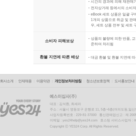
시간의 경과에 의해 재판매가
전자상거래 등에서의 소비자
eBook 세트 상품은 일괄 
1개의 상품으로 취급 및 판매
우, 세트 상품 전부 및 세트
상품의 불량에 의한 반품, 교
소비자 피해보상
준하여 처리됨
환불 지연에 따른 배상
대금 환불 및 환불 지연에 
회사소개
인재채용
이용약관
개인정보처리방침
청소년보호정책
도서홍보안내
대표 : 김석환, 최세라
주소 : 서울시 영등포구 은행로 11, 5층~6층(여의도동,일신
사업자등록번호 : 229-81-37000 통신판매업신고 : 제 200
이메일 : yes24help@yes24.com 호스팅 서비스사업자 :
Copyright ⓒ YES24 Corp. All Rights Reserved.