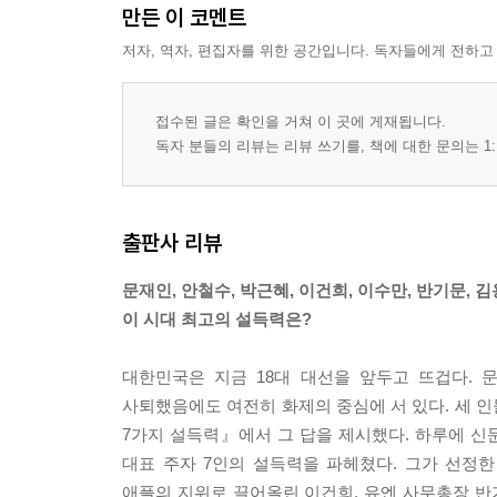
만든 이 코멘트
3. 일본의 이민자
4. ‘세계은행 총재’김용
저자, 역자, 편집자를 위한 공간입니다. 독자들에게 전하고
에필로그
접수된 글은 확인을 거쳐 이 곳에 게재됩니다.
독자 분들의 리뷰는 리뷰 쓰기를, 책에 대한 문의는 1:
출판사 리뷰
문재인, 안철수, 박근혜, 이건희, 이수만, 반기문, 김
이 시대 최고의 설득력은?
대한민국은 지금 18대 대선을 앞두고 뜨겁다. 
사퇴했음에도 여전히 화제의 중심에 서 있다. 세 인
7가지 설득력』에서 그 답을 제시했다. 하루에 신문
대표 주자 7인의 설득력을 파헤쳤다. 그가 선정한 
애플의 지위로 끌어올린 이건희, 유엔 사무총장 반기