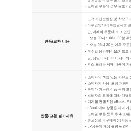
중고상품의 경우 출고 완료일
모바일 쿠폰의 경우 유효기간(
고객의 단순변심 및 착오구
직수입양서/직수입일서중 일
단, 아래의 주문/취소 조건인
오늘 00시 ~ 06시 30분 
반품/교환 비용
오늘 06시 30분 이후 주문
직수입 음반/영상물/기프트 
단, 당일 00시~13시 사이
박스 포장은 택배 배송이 가
소비자의 책임 있는 사유로 
소비자의 사용, 포장 개봉에 
복제가 가능한 상품 등의 포장을 
소비자의 요청에 따라 개별
디지털 컨텐츠인 eBook, 
eBook 대여 상품은 대여 기
모바일 쿠폰 등록 후 취소/환
반품/교환 불가사유
중고상품이 구매확정(자동 
LP상품의 재생 불량 원인이 기