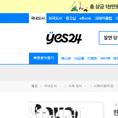
국내도서
외국도서
중고샵
eBook
크레마클럽
C
빠른분야찾기
베스트
신상품
이벤트
바이백
매
웰컴
국내도서
사회 정치
사회비평/비판
소