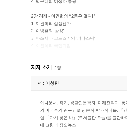
4. 박근혜의 여성 대통령
2장 경제 - 이건희의 “2등은 없다!”
1. 이건희의 삼성전자
2. 이병철의 ‘삼성’
3. 마쓰시타 고노스케의 ‘파나소닉’
4. 이건희의 국민기업
3장 사회 - 문재인의 “불의하면 항거하라!”
저자 소개
1. 문재인의 ‘3법(法)’
(1명)
2. 한국 헌법의 정신
3. 일본 헌법의 정신
저 :
이성민
4. 문재인의 ‘통일 헌법’
아나운서, 작가, 생활인문학자, 미래전략가. 
4장 문화 - 이수만의 “신나게 즐겨라!”
의 미국주의 연구」로 영문학 박사학위를, 「겐
1. 이수만의 ‘SM 엔터테인먼트’
설 『다시 찾은 나』(도서출판 오늘)를 출간하며 
2. 대한민국 대중 가요계
내 고향과 정오뉴스...
3. 일본 대중 가요계