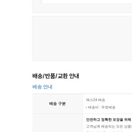
7. 국제 : 김용 총재의 국제력 - 인도주의적 감성
김용 총재가 주목받기 시작한 건 아이비리그 소
보수적인 색채를 띤 학교로, 다트머스 대학 졸업자
의대 교수로 재직할 당시 세계보건기구 국장에 발탁됐다
중심의 미국 사회에서 유색 인종 최초로 세계은행 
때문이었다.
배송/반품/교환 안내
배송 안내
예스24 배송
배송 구분
배송비 : 무료배송
안전하고 정확한 포장을 위해 
고객님께 배송되는 모든 상품을