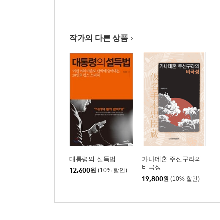
4. ‘SM 엔터테인먼트’의 서역정벌
5장 사상 - 안철수의 “아프면 고쳐라!”
작가의 다른 상품
1. 안철수의 대선출마
2. 조선의 혁신주의자
3. 일본의 혁신주의자
4. 안철수의 국민 혁신
6장 외교 - 반기문의 “세계를 품어라!”
1. 반기문의 ‘UN 사무총장’
2. 대한민국 외교관
3. 일본의 외교관
대통령의 설득법
가나데혼 주신구라의
4. ‘UN 사무총장’ 반기문
비극성
12,600
원
(10% 할인)
19,800
원
(10% 할인)
7장 국제 - 김용의 “아낌없이 사랑하라!”
1. 김용의 ‘세계은행 총재’
2. 대한민국 이민자