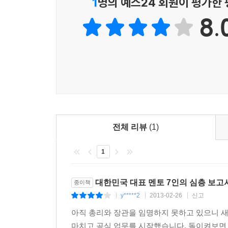
1
명의 예스24 회원이 평가한
이건희 회장이 있다. 1995년 이건희 회장은 국민을
8.
정치는 4류)를 들고 나와 삼성전자라는 기업에 혁
통제와 보호 속에서 성장한다는 논리가 지배적이었다.
3. 사회 : 문재인의 시대 정신 - 불의하면 항거하라!
정권의 최고 실세라 불리는 대통령 비서실장으로 재
집착하지 않는 중용의 자세는 그가 우리에게 던지는
유신 헌법 반대 학생운동, 노동자의 권익을 대변하는
후보 수락 연설에서 남북 관계의 개선과 남북통일
전체 리뷰
(1)
역할을 기대해 본다.
1
4. 문화 : 이수만의 K-POP - 명품을 만드는 장인정
대한민국 대표 멘토 7인의 심층 보고
종이책
SM 엔터테인먼트의 소속 가수인 소녀시대, 동방신
y*****2
2013-02-26
신고
|
|
|
있다. 이들의 배후에는 연예업을 산업으로 혁신한 
아직 총리와 장관을 임명하지 못하고 있으니 
혁신했다. 이는 이미 4,500년 전부터 연예업을 
마치고 공식 업무를 시작했습니다. 돌이켜보면 