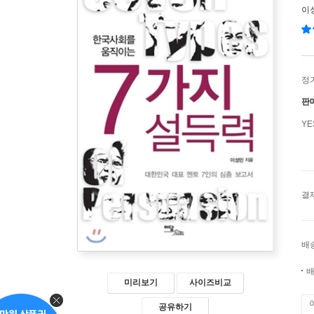
이
정
판
Y
결
배
배
미리보기
사이즈비교
공유하기