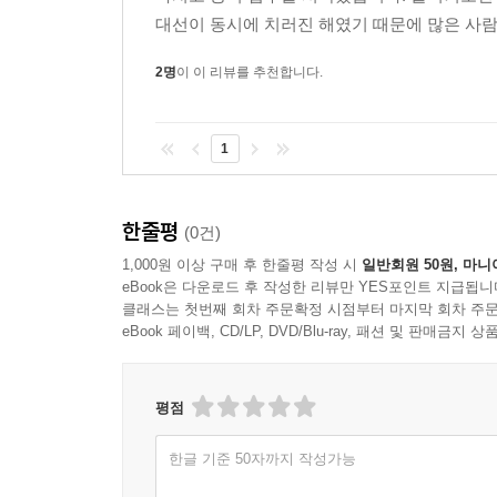
국내 수요로 인해 해외시장 진출의 필요성을 느끼
대선이 동시에 치러진 해였기 때문에 많은 사람들
만드는 장인 정신으로 세계인을 열광시켰다.
2명
이 이 리뷰를 추천합니다.
5. 사상 : 안철수의 국민 혁신 - 부패정치 바이러스 백
1
안철수 교수는 정치 참여라는 행위를 통해, 대한
컴퓨터를 치료했던 그가 정치에 참여하여 한국병을 치료
이분법이라는 바이러스에 감염된 대한민국. 지
한줄평
(0건)
한국병이라는 국가적 질환의 치유를 기대하고 있다
1,000원 이상 구매 후 한줄평 작성 시
일반회원 50원, 마니
기대해 본다.
eBook은 다운로드 후 작성한 리뷰만 YES포인트 지급됩니
클래스는 첫번째 회차 주문확정 시점부터 마지막 회차 주문
6. 외교 : 반기문의 외교력 - 진중함
eBook 페이백, CD/LP, DVD/Blu-ray, 패션 및 판매금
유엔 사무총장은 한 번 되는 것도 힘들지만, 연임
평점
수사와 능숙한 매너를 의미할 것 같지만, 실제 외
재선에 결정적 영향을 미친 것도 이런 진중한 성
한글 기준 50자까지 작성가능
이미지를 주어 세계인의 공감을 얻어냈다. 그는 진