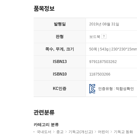
품목정보
발행일
2019년 08월 31일
판형
보드북
쪽수, 무게, 크기
50쪽 | 543g | 230*230*15m
ISBN13
9791187503262
ISBN10
1187503266
KC인증
인증유형 : 적합성확인
관련분류
카테고리 분류
국내도서
종교
기독교(개신교)
어린이
기독교 동화