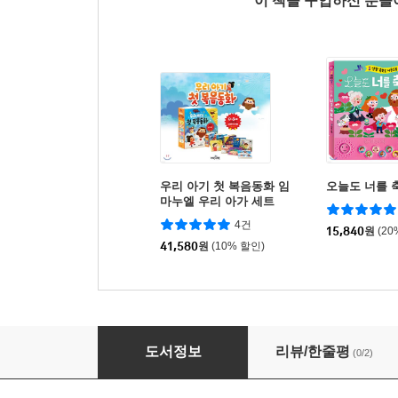
이 책을 구입하신 분
우리 아기 첫 복음동화 임
오늘도 너를 
마누엘 우리 아가 세트
4건
15,840
원
(20
41,580
원
(10% 할인)
하나님 아가야 사랑해 사랑해
도서정보
리뷰/한줄평
(0/2)