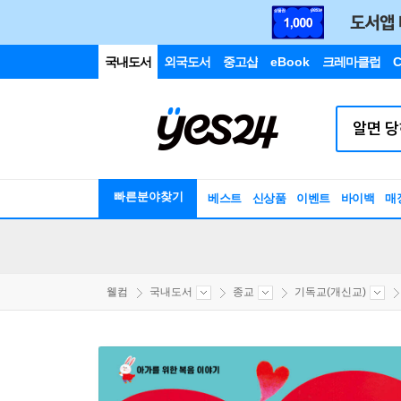
국내도서
외국도서
중고샵
eBook
크레마클럽
C
빠른분야찾기
베스트
신상품
이벤트
바이백
매
웰컴
국내도서
종교
기독교(개신교)