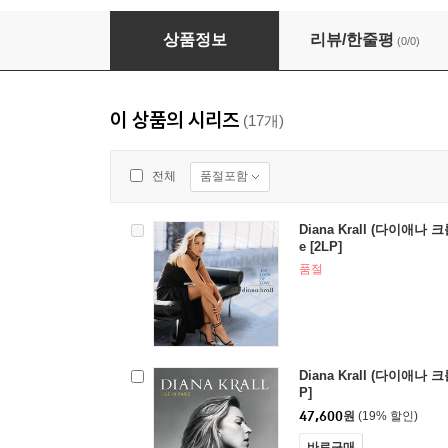
Diana Krall (다이애나 크롤) - Glad Rag Doll [2
상품정보
리뷰/한줄평
(0/0)
이 상품의 시리즈
(17개)
품절포함
전체
Diana Krall (다이애나 크롤
e [2LP]
품절
Diana Krall (다이애나 크롤) 
P]
47,600
원
(19% 할인)
바로구매