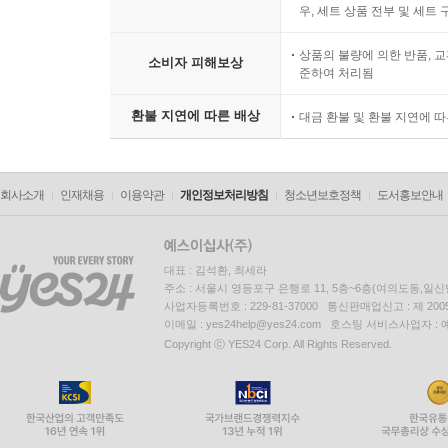
우, 세트 상품 전부 및 세트
상품의 불량에 의한 반품, 교
소비자 피해보상
준하여 처리됨
환불 지연에 따른 배상
대금 환불 및 환불 지연에 
회사소개
인재채용
이용약관
개인정보처리방침
청소년보호정책
도서홍보안내
대표 : 김석환, 최세라
주소 : 서울시 영등포구 은행로 11, 5층~6층(여의도동,일신
사업자등록번호 : 229-81-37000 통신판매업신고 : 제 200
이메일 : yes24help@yes24.com 호스팅 서비스사업자 :
Copyright ⓒ YES24 Corp. All Rights Reserved.