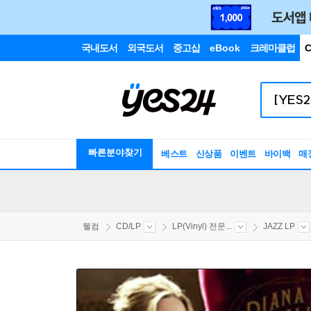
국내도서
외국도서
중고샵
eBook
크레마클럽
C
빠른분야찾기
베스트
신상품
이벤트
바이백
매
웰컴
CD/LP
LP(Vinyl) 전문...
JAZZ LP