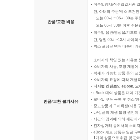
직수입양서/직수입일서중 일
단, 아래의 주문/취소 조건인
오늘 00시 ~ 06시 30분 
반품/교환 비용
오늘 06시 30분 이후 주문
직수입 음반/영상물/기프트 
단, 당일 00시~13시 사이
박스 포장은 택배 배송이 가
소비자의 책임 있는 사유로 
소비자의 사용, 포장 개봉에 
복제가 가능한 상품 등의 포장을 
소비자의 요청에 따라 개별
디지털 컨텐츠인 eBook, 
eBook 대여 상품은 대여 기
모바일 쿠폰 등록 후 취소/환
반품/교환 불가사유
중고상품이 구매확정(자동 
LP상품의 재생 불량 원인이 기
시간의 경과에 의해 재판매가
전자상거래 등에서의 소비자
eBook 세트 상품은 일괄 
1개의 상품으로 취급 및 판매