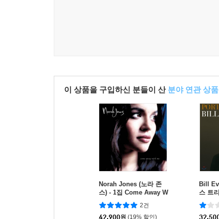
이 상품을 구입하신 분들이 산
분야 연관 상품
Norah Jones (노라 존
Bill E
스) - 1집 Come Away W
스 트리오)
ith Me (20th Anniversar
azz [L
2건
y)[LP]
42,900
원
(19% 할인)
32,50