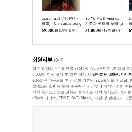
Diana Krall (다이애나
Yo-Yo Ma & Friends -
D
크롤) - Christmas Song
기쁨과 평화의 노래 (S
크
s [레드 앤 그린 스플릿
ongs Of Joy & Peace)
v
69,000
원
(19% 할인)
71,800
원
(19% 할인)
5
컬러 LP]
[그린 컬러 2LP]
회원리뷰
(0건)
매주 10건의 우수리뷰를 선정하여 YES포인트 3만원을 드
3,000원 이상 구매 후 리뷰 작성 시
일반회원 300원, 마니아
eBook은 다운로드 후 작성한 리뷰만 YES포인트 지급됩니
클래스는 첫번째 회차 주문확정 시점부터 마지막 회차 주문
사락 독서모임으로 진행된 클래스는 사락 독서모임 게시판
eBook 페이백, CD/LP, DVD/Blu-ray, 패션 및 판매금