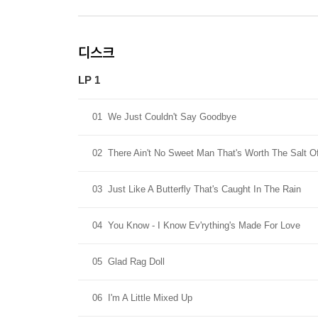
디스크
LP 1
01
We Just Couldn't Say Goodbye
02
There Ain't No Sweet Man That's Worth The Salt O
03
Just Like A Butterfly That's Caught In The Rain
04
You Know - I Know Ev'rything's Made For Love
05
Glad Rag Doll
06
I'm A Little Mixed Up