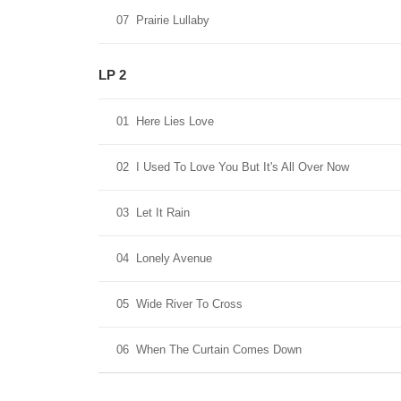
07
Prairie Lullaby
LP 2
01
Here Lies Love
02
I Used To Love You But It's All Over Now
03
Let It Rain
04
Lonely Avenue
05
Wide River To Cross
06
When The Curtain Comes Down