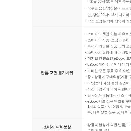
오늘 06시 30분 이후 주문
직수입 음반/영상물/기프트 
단, 당일 00시~13시 사이
박스 포장은 택배 배송이 가
소비자의 책임 있는 사유로 
소비자의 사용, 포장 개봉에 
복제가 가능한 상품 등의 포장을 
소비자의 요청에 따라 개별
디지털 컨텐츠인 eBook, 
eBook 대여 상품은 대여 기
모바일 쿠폰 등록 후 취소/환
반품/교환 불가사유
중고상품이 구매확정(자동 
LP상품의 재생 불량 원인이 기
시간의 경과에 의해 재판매가
전자상거래 등에서의 소비자
eBook 세트 상품은 일괄 
1개의 상품으로 취급 및 판매
우, 세트 상품 전부 및 세트
상품의 불량에 의한 반품, 교
소비자 피해보상
준하여 처리됨