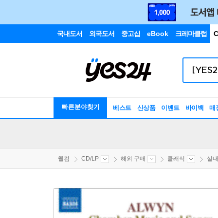
국내도서
외국도서
중고샵
eBook
크레마클럽
C
빠른분야찾기
베스트
신상품
이벤트
바이백
매
웰컴
CD/LP
해외 구매
클래식
실내