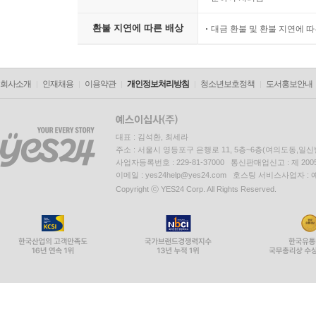
환불 지연에 따른 배상
대금 환불 및 환불 지연에 
회사소개
인재채용
이용약관
개인정보처리방침
청소년보호정책
도서홍보안내
대표 : 김석환, 최세라
주소 : 서울시 영등포구 은행로 11, 5층~6층(여의도동,일신
사업자등록번호 : 229-81-37000 통신판매업신고 : 제 200
이메일 : yes24help@yes24.com 호스팅 서비스사업자 :
Copyright ⓒ YES24 Corp. All Rights Reserved.