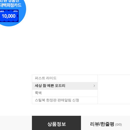
퍼스트 라이드
세상 참 예쁜 오드리
룩백
스틸북 한정판 판매알림 신청
올윈 : 실내악 작품들과 가곡 (Alwyn : Sonata impromp
상품정보
리뷰/한줄평
(0/0)