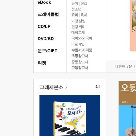
eBook
유아
|
전집
청소년
크레마클럽
요리
|
육아
가정 살림
CD/LP
건강 취미
대학교재
DVD/BD
국어와 외국어
IT 모바일
수험서 자격증
문구/GIFT
초등참고서
중등참고서
티켓
나민애 7문 
고등참고서
그래제본소
2
/5