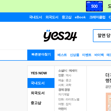
국내도서
외국도서
중고샵
eBook
크레마클럽
C
빠른분야찾기
베스트
신상품
이벤트
바이백
매
소설/시
|
에세이
YES NOW
인문
|
역사
예술
|
종교
국내도서
사회
|
과학
경제 경영
외국도서
자기계발
만화
|
라이트노벨
중고샵
여행
|
잡지
어린이