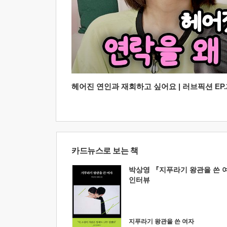
헤어진 연인과 재회하고 싶어요 | 러브픽션 EP.2
카드뉴스로 보는 책
박상영 『지푸라기 왕관을 쓴 
인터뷰
지푸라기 왕관을 쓴 여자