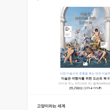
서양 미술사의 흐름을 꿰는 반려 미술
미술관 여행자를 위한 도슨트 북 II
카미유 주노 저/이세진 역
|
윌북(willboo
29,700
원
(10%
+5%
)
고양이라는 세계