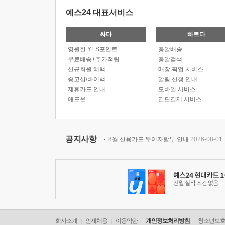
예스24 대표서비스
싸다
빠르다
영원한 YES포인트
총알배송
무료배송+추가적립
총알검색
신규회원 혜택
매장 픽업 서비스
중고샵/바이백
알림 신청 안내
제휴카드 안내
모바일 서비스
애드온
간편결제 서비스
공지사항
8월 신용카드 무이자할부 안내
2026-08-01
회사소개
인재채용
이용약관
개인정보처리방침
청소년보