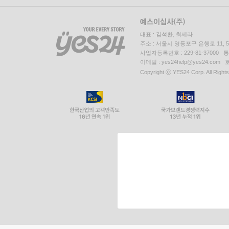
대표 : 김석환, 최세라
주소 : 서울시 영등포구 은행로 11,
사업자등록번호 : 229-81-37000 
이메일 : yes24help@yes24.c
Copyright ⓒ YES24 Corp. All Right