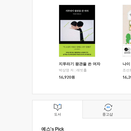
지푸라기 왕관을 쓴 여자
나이 
박상영 저
|
래빗홀
조선
16,920
원
16,2
도서
중고샵
예스's Pick