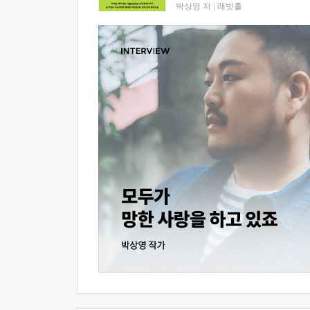
박상영 저
|
래빗홀