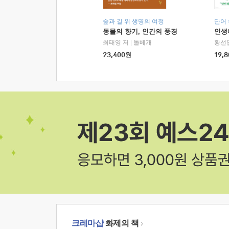
숲과 길 위 생명의 여정
단어
동물의 향기, 인간의 풍경
인생
최태영 저
|
돌베개
황선
23,400
원
19,8
크레마샵
화제의 책