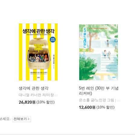
생각에 관한 생각
5번 레인 (30만 부 기념
리커버)
대니얼 카너먼 저/이창신 역
김영사
|
은소홀 글/노인경 그림
문학동네
|
26,820
원
(10% 할인)
12,600
원
(10% 할인)
보세요.
전체보기