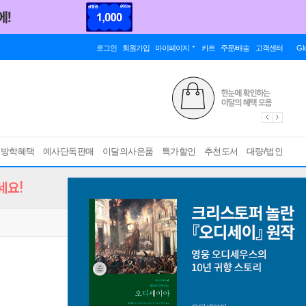
로그인
회원가입
마이페이지
카트
주문/배송
고객센터
Gl
름방학혜택
예사단독판매
이달의사은품
특가할인
추천도서
대량/법인
세요!