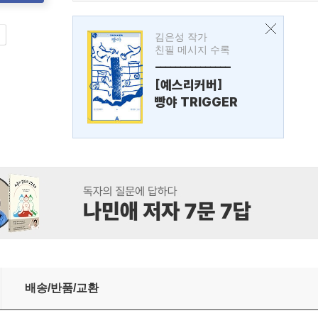
김은성 작가
친필 메시지 수록
---------------
[예스리커버]
빵야 TRIGGER
배송/반품/교환