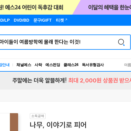
D/LP
DVD/BD
문구
/GIFT
티켓
장안내
채널예스
사락
예스펀딩
클래스24
독서유형검사
여
RBTI Lab
독서유형검사
주말에는 더욱 알뜰하게!
최대 2,000원 상품권 받으
소득공제
나무, 이야기로 피어