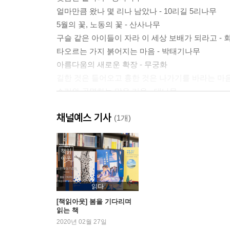
얼마만큼 왔나 몇 리나 남았나 - 10리길 5리나무
5월의 꽃, 노동의 꽃 - 산사나무
구슬 같은 아이들이 자라 이 세상 보배가 되라고 -
타오르는 가지 붉어지는 마음 - 박태기나무
아름다움의 새로운 확장 - 무궁화
길한 것은 들어오고 흉한 것은 나가기를 바라는 마음
소리와 공명하는 맑은 기운 - 대나무
우애의 발견 - 남천·피라칸타·자귀나무
채널예스 기사
천년 묵은 사건과 천년 이을 시간을 경험하다 - 은
(1개)
2. 숲
느릅나무에 앉은 새는 멀리서 왔다 - 참느릅나무
바다의 것을 부르는 산의 것 - 밤나무
어떤 애련한 마음이 스미었는지 - 오동나무
읽다
아주 특별한 인사 - 계수나무
[책읽아웃] 봄을 기다리며
읽는 책
봄의 맛 - 진달래
2020년 02월 27일
맛있게 속는다 감쪽같이 속인다 - 산딸나무