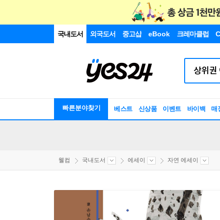
국내도서
외국도서
중고샵
eBook
크레마클럽
C
빠른분야찾기
베스트
신상품
이벤트
바이백
매
웰컴
국내도서
에세이
자연 에세이