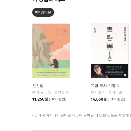
#책읽아웃
긴긴밤
유럽 도시 기행 1
루리 글,그림
문학동네
유시민 저
생각의길
|
|
11,250
원
(10% 할인)
14,850
원
(10% 할인)
검색 페이지에서 선택된 태그에 등록된 더 많은 상품을 확인해 