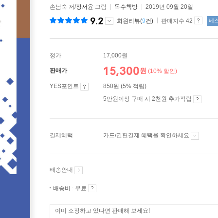
손남숙
저/
장서윤
그림
목수책방
2019년 09월 20일
9.2
회원리뷰(
9
건)
판매지수 42
베
정가
17,000원
15,300
원
판매가
(10% 할인)
YES포인트
850원 (5% 적립)
5만원이상 구매 시 2천원 추가적립
결제혜택
카드/간편결제 혜택을 확인하세요
배송안내
배송비 : 무료
이미 소장하고 있다면 판매해 보세요!