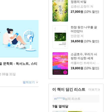
정원의 비밀
김종선,김청미 저
27,000
원
(10% 할인)
한참 동안 나무를 끌
어안았다
안은영 저
16,650
원
(10% 할인)
소금호수, 우리가 사
랑한 이상한 세계
캐롤라인 트레이시 저/김민정 역
철 문학회 - 독서노트, 스티
19,800
원
(10% 할인)
년 08월 31일
펼쳐보기
이 책이 담긴
리스트
더보기
m*****8
님의 리스트
9월 열매달