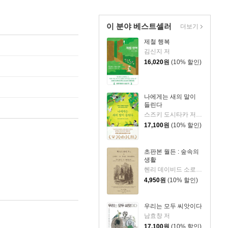
이 분야 베스트셀러
더보기
제철 행복
김신지 저
16,020
원
(10% 할인)
나에게는 새의 말이
들린다
스즈키 도시타카 저/김소연 역
17,100
원
(10% 할인)
초판본 월든 : 숲속의
생활
헨리 데이비드 소로 저/전행선 역
4,950
원
(10% 할인)
우리는 모두 씨앗이다
남효창 저
17,100
원
(10% 할인)