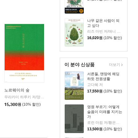
나무 같은 사람이 되
고 싶다
리즈 마빈 저/애니 데이비든슨 그림/박은진 역
16,020
원
(10% 할인)
이 분야 신상품
더보기
서른둘, 맨땅에 헤딩
하듯 전원생활
고다혜 저
노르웨이의 숲
17,550
원
(10% 할인)
무라카미 하루키 저/양억관 역
민음사
|
15,300
원
(10% 할인)
영원 부르기: 어떻게
슬픔이 미래를 지키는
가
로런 마컴 저/황은주 역
13,500
원
(10% 할인)