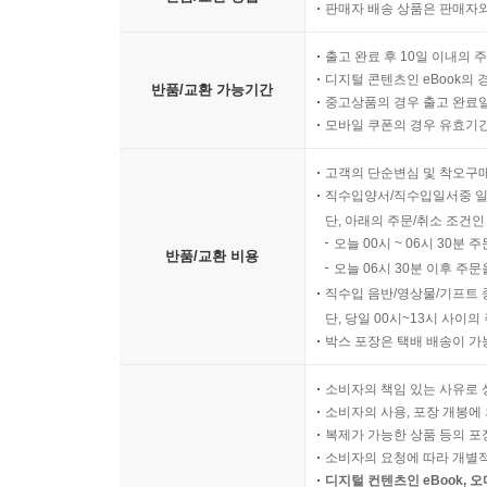
판매자 배송 상품은 판매자와
출고 완료 후 10일 이내의 
디지털 콘텐츠인 eBook의 
반품/교환 가능기간
중고상품의 경우 출고 완료일
모바일 쿠폰의 경우 유효기간(
고객의 단순변심 및 착오구
직수입양서/직수입일서중 일
단, 아래의 주문/취소 조건인
오늘 00시 ~ 06시 30분 
반품/교환 비용
오늘 06시 30분 이후 주문
직수입 음반/영상물/기프트 
단, 당일 00시~13시 사이
박스 포장은 택배 배송이 가
소비자의 책임 있는 사유로 
소비자의 사용, 포장 개봉에 
복제가 가능한 상품 등의 포장을 
소비자의 요청에 따라 개별
디지털 컨텐츠인 eBook, 