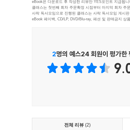
eBook은 다운로드 후 작성한 리뷰만 YES포인트 지급됩니
쇼인이 염원한 대로 『유혼록』의 종자는 뿌려졌다
클래스는 첫번째 회차 주문확정 시점부터 마지막 회차 주문
었다. --- p.56
사락 독서모임으로 진행된 클래스는 사락 독서모임 게시판
eBook 페이백, CD/LP, DVD/Blu-ray, 패션 및 판매금
쇼인이 제시한 핵심은 궁리하는 학문(窮理之學)이
론이다. 요시다 쇼인의 학문과 사상의 정수가 여기에 있다.
요컨대 요시다 쇼인의 사후 쇼카손주쿠 문하생들이 
2
명의 예스24 회원이 평가한
에 구이치, 야마가타 아리토모, 이토 히로부미, 
9.
형적인 인물로 꼽히는데, 이들을 발탁해서 정치 일선에
대한민국 지식사회에서 요시다 쇼인이 사상가로 등
으로 집필되어 최남선이 창간한 「소년」에 게재된
라는 명목 아래 멸망해야만 했던가를 물었다. 그
문과 사상을 현창하면서 전통사상의 혁신을 제시하였다. 
최근 한국에선 일본수상인 아베 신조의 정책이나 정
취임한 이래 아베정권의 장기화가 진행되면서 우경
전체 리뷰
(2)