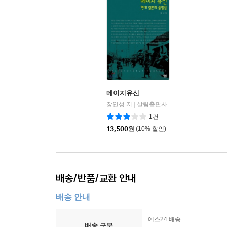
메이지유신
장인성 저
살림출판사
|
1건
13,500
원
(10% 할인)
배송/반품/교환 안내
배송 안내
예스24 배송
배송 구분