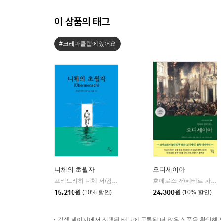
이 상품의 태그
#크레마클럽에있어요
니체의 초월자
오디세이아
프리드리히 니체 저/김철 편역
히읏
호메로스 저/페테르 파울 루벤스 그림/박문재 역
|
15,210
원
(10% 할인)
24,300
원
(10% 할인)
검색 페이지에서 선택된 태그에 등록된 더 많은 상품을 확인해 