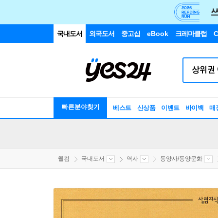
국내도서
외국도서
중고샵
eBook
크레마클럽
C
빠른분야찾기
베스트
신상품
이벤트
바이백
매
웰컴
국내도서
역사
동양사/동양문화