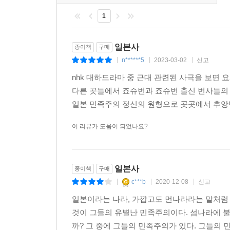
학문과 사상이 종종 거론되고 있지만 거의 언론매체를 통
1
일본에선 보수우익 계열의 민족주의 지식인들만이 
열의 선행연구에서 더욱 두드러진다. 이들은 아베
일본사
종이책
구매
요시다 쇼인의 초상을 끊임없이 창출하였다. --- p.1
n******5
2023-03-02
신고
|
|
|
nhk 대하드라마 중 근대 관련된 사극을 보면
이 단계에서 필자는 방법적 우회론을 제시하고 싶다
다른 곳들에서 죠슈번과 죠슈번 출신 번사들의 
다 쇼인의 역사적 평가를 재조명해야 된다는 필연
일본 민족주의 정신의 원형으로 곳곳에서 추앙받
그들이 논거로 제시하고 있는 역사적인 자료에 대한
p.125
이 리뷰가 도움이 되었나요?
요시다 쇼인은 유학자다. 유학은 동북아시아 한·중
문과 사상을 자리매김할 수 있을까? 그 해답의 일환
일본사
종이책
구매
c***b
2020-12-08
신고
|
|
|
--- p.152
일본이라는 나라, 가깝고도 먼나라라는 말처럼
것이 그들의 유별난 민족주의이다. 섬나라에 
까? 그 중에 그들의 민족주의가 있다. 그들의 