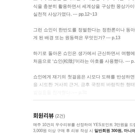
식을 충분히 활용하면서 세계상을 구상한 몽상가이
실천적 사상가였다. --- pp.12~13
그런 쇼인이 한반도를 정벌한다는 정한론이나 동아
게 된 배경 또는 원동력은 무엇인가? --- p.13
하기로 돌아온 쇼인은 생가에서 근신하면서 여행에서
처음으로 ‘쇼인(松陰)’이라는 아호를 사용했다. --- p.
쇼인에게 재기의 첫걸음은 시모다 도해를 반성하면서
을 시도한 거사의 근거, 금후 국정의 바람직한 
발걸음을 전개했다. --- p.31
하지만 쇼인은 여기에 기가 죽지 않고 특히 국체에 
회원리뷰
은 부친에게서 배운 존왕정신에 대해 방황함은 없
(2건)
있다고 말할 수 있다. --- p.35
매주 10건의 우수리뷰를 선정하여 YES포인트 3만원을 드
3,000원 이상 구매 후 리뷰 작성 시
일반회원 300원, 마니아