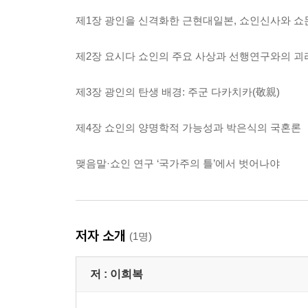
제1장 광인을 신격화한 근현대일본, 쇼인신사와 
제2장 요시다 쇼인의 주요 사상과 선행연구와의 괴
제3장 광인의 탄생 배경: 주군 다카치카(敬親)
제4장 쇼인의 양명학적 가능성과 박은식의 국혼론
맺음말·쇼인 연구 ‘국가주의 틀’에서 벗어나야
저자 소개
(1명)
저 :
이희복