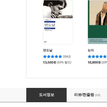
면도날
논어
334건
13,500
원
(10% 할인)
10,800
원
(10
요시다 쇼인
도서정보
리뷰/한줄평
(2/3)