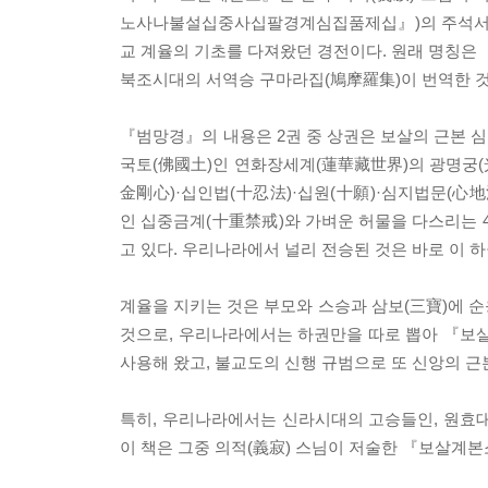
노사나불설십중사십팔경계심집품제십』)의 주석서 중
교 계율의 기초를 다져왔던 경전이다. 원래 명
북조시대의 서역승 구마라집(鳩摩羅集)이 번역한 것
『범망경』의 내용은 2권 중 상권은 보살의 근본 심
국토(佛國土)인 연화장세계(蓮華藏世界)의 광명궁(光
金剛心)·십인법(十忍法)·십원(十願)·심지법문(心地
인 십중금계(十重禁戒)와 가벼운 허물을 다스리는 4
고 있다. 우리나라에서 널리 전승된 것은 바로 이 
계율을 지키는 것은 부모와 스승과 삼보(三寶)에 
것으로, 우리나라에서는 하권만을 따로 뽑아 『보
사용해 왔고, 불교도의 신행 규범으로 또 신앙의 근
특히, 우리나라에서는 신라시대의 고승들인, 원효대사
이 책은 그중 의적(義寂) 스님이 저술한 『보살계본