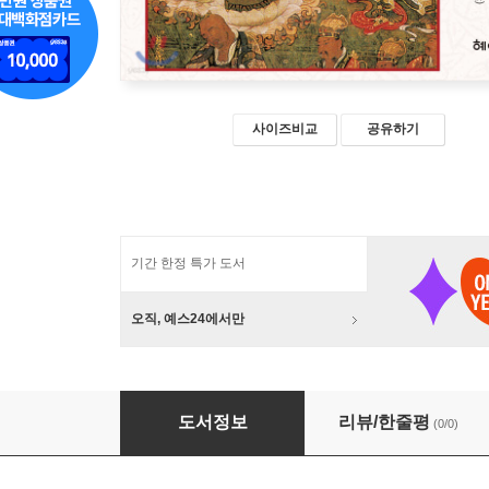
사이즈비교
공유하기
기간 한정 특가 도서
오직, 예스24에서만
보살계본소(菩薩戒本疏)
도서정보
리뷰/한줄평
(0/0)