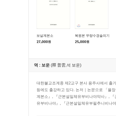
제4 불첩방화계第四 不輒放火戒
제5 불벽교수계第五 不僻敎授戒
제6 무도설법계第六 無倒說法戒
제7 불횡걸구계第七 不橫乞求戒
제8 불사작사계第八 不詐作師戒
보살계본소
복원본 무량수경술의기
제9 불투량두계第九 不鬪兩頭戒
27,000
원
25,000
원
제10 방구보은계第十 放救報恩戒
개설槪說
역 :
보운
(釋 普雲,석 보운)
제1 인수위범계第一 忍受違犯戒
제2 하심수법계第二 下心受法戒
제3 호심교수계第三 好心敎授戒
대한불교조계종 제2교구 본사 용주사에서 출가
제4 불전이학계第四 不專異學戒
등에도 출강하고 있다. 논저｜논문으로 「율장을
제5 선어중물계第五 善御衆物戒
계본소』, 『근본설일체유부비나야약사』, 『
제6 주객동이계第六 主客同利戒
유부비나야』, 『근본설일체유부필추니비나야』, 
제7 불수별청계第七 不受別請戒
제8 불별청승계第八 不別請僧戒