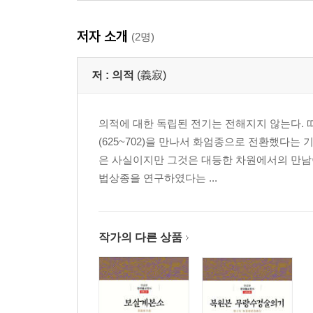
보살계본소 권하菩薩戒本疏 卷下
저자 소개
개설槪說
(2명)
제1 경사존장계第一 敬事尊長戒
제2 불음주계第二 不飮酒戒
저 :
의적
(義寂)
제3 불식육계第三 不食肉戒
제4 불식신계第四 不食辛戒
의적에 대한 독립된 전기는 전해지지 않는다. 
제5 거죄교참계第五 擧罪敎懺戒
(625~702)을 만나서 화엄종으로 전환했다는 
제6 공사청법계第六 供師請法戒
은 사실이지만 그것은 대등한 차원에서의 만남
제7 청법자수계第七 聽法諮受戒
법상종을 연구하였다는 ...
제8 불배대승계第八 不背大乘戒
제9 첨급병인계第九 瞻給病人戒
제10 불축살구계第十 不畜殺具戒
작가의 다른 상품
개설槪說
제1 불통국사계第一 不通國使戒
제2 불악판매계第二 不惡販賣戒
제3 불훼량선계第三 不毁良善戒