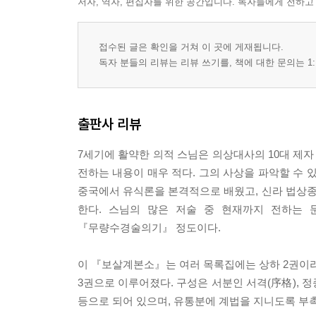
저자, 역자, 편집자를 위한 공간입니다. 독자들에게 전하고
제3 설계간인계第三 說戒簡人戒
제4 불고훼범계第四 不故毁犯戒
제5 공양경전계第五 供養經典戒
접수된 글은 확인을 거쳐 이 곳에 게재됩니다.
제6 비심창도계第六 悲心唱導戒
독자 분들의 리뷰는 리뷰 쓰기를, 책에 대한 문의는 1:
제7 경심설법계第七 敬心說法戒
제8 불립악제계第八 不立惡制戒
제9 애호정법계第九 愛護正法戒
출판사 리뷰
발跋
7세기에 활약한 의적 스님은 의상대사의 10대 제자
주석(註釋) 인용문헌
전하는 내용이 매우 적다. 그의 사상을 파악할 수 있
중국에서 유식론을 본격적으로 배웠고, 신라 법상종
한다. 스님의 많은 저술 중 현재까지 전하는
『무량수경술의기』 정도이다.
이 『보살계본소』는 여러 목록집에는 상하 2권이라
3권으로 이루어졌다. 구성은 서분인 서격(序格), 정
등으로 되어 있으며, 유통분에 계법을 지니도록 부