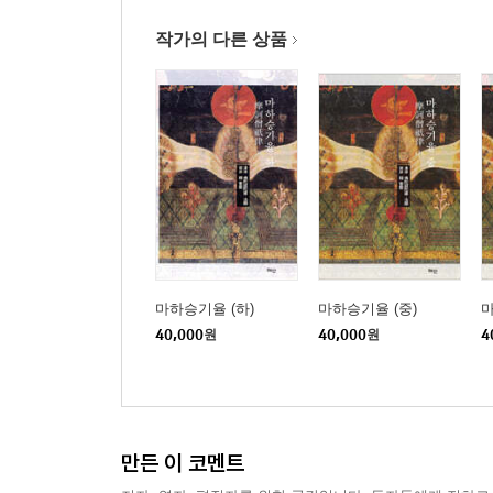
제9 불작사명계第九 不作邪命戒
작가의 다른 상품
제10 불작사업계第十 不作邪業戒
보살계본소 권하지말菩薩戒本疏 卷下之末
제1 구속위고계第一 救贖危苦戒
제2 불축손해계第二 不畜損害戒
제3 불행사일계第三 不行邪逸戒
제4 불염여승계第四 不念餘乘戒
제5 발원희구계第五 發願希求戒
제6 작서자요계第六 作誓自要戒
제7 수시두타계(역가명두타피난계)第七 隨時頭陀
마하승기율 (하)
마하승기율 (중)
마
제8 존비차제계第八 尊卑次第戒
40,000
원
40,000
원
4
제9 복혜섭인계第九 福慧攝人戒
개설槪說
제1 불택감수계第一 不擇堪受戒
만든 이 코멘트
제2 구덕작사계第二 具德作師戒