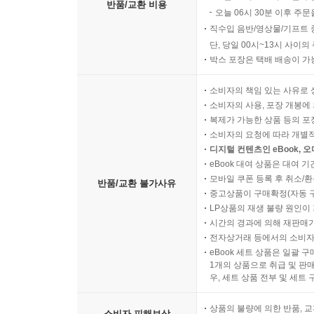
반품/교환 비용
오늘 06시 30분 이후 주문
직수입 음반/영상물/기프트 
단, 당일 00시~13시 사이
박스 포장은 택배 배송이 가
소비자의 책임 있는 사유로 
소비자의 사용, 포장 개봉에 
복제가 가능한 상품 등의 포장을 
소비자의 요청에 따라 개별
디지털 컨텐츠인 eBook, 
eBook 대여 상품은 대여 기
모바일 쿠폰 등록 후 취소/환
반품/교환 불가사유
중고상품이 구매확정(자동 
LP상품의 재생 불량 원인이 기
시간의 경과에 의해 재판매가
전자상거래 등에서의 소비자
eBook 세트 상품은 일괄 
1개의 상품으로 취급 및 판매
우, 세트 상품 전부 및 세트
상품의 불량에 의한 반품, 교
소비자 피해보상