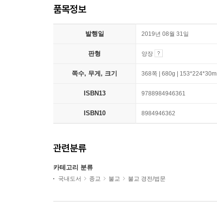
품목정보
발행일
2019년 08월 31일
판형
양장
쪽수, 무게, 크기
368쪽 | 680g | 153*224*30
ISBN13
9788984946361
ISBN10
8984946362
관련분류
카테고리 분류
국내도서
종교
불교
불교 경전/법문