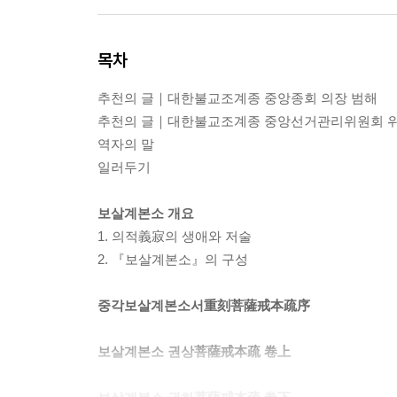
목차
추천의 글｜대한불교조계종 중앙종회 의장 범해
추천의 글｜대한불교조계종 중앙선거관리위원회 
역자의 말
일러두기
보살계본소 개요
1. 의적義寂의 생애와 저술
2. 『보살계본소』의 구성
중각보살계본소서重刻菩薩戒本疏序
보살계본소 권상菩薩戒本疏 卷上