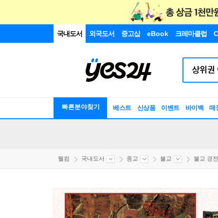
국내도서
외국도서
중고샵
eBook
크레마클럽
C
빠른분야찾기
베스트
신상품
이벤트
바이백
매
웰컴
국내도서
종교
불교
불교 경전