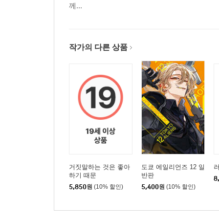
께...
작가의 다른 상품
거짓말하는 것은 좋아
도쿄 에일리언즈 12 일
러
하기 때문
반판
8
5,850
원
(10% 할인)
5,400
원
(10% 할인)