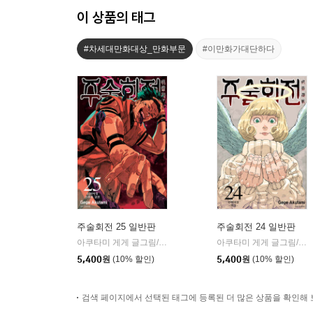
이 상품의 태그
#차세대만화대상_만화부문
#이만화가대단하다
주술회전 25 일반판
주술회전 24 일반판
아쿠타미 게게 글그림/이정운 역
서울미디어코믹스(서울문화사
아쿠타미 게게 글그림/이정운 역
|
5,400
원
(10% 할인)
5,400
원
(10% 할인)
검색 페이지에서 선택된 태그에 등록된 더 많은 상품을 확인해 