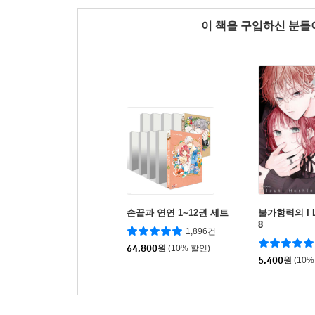
이 책을 구입하신 분
손끝과 연연 1~12권 세트
불가항력의 I 
8
1,896건
64,800
원
(10% 할인)
5,400
원
(10%