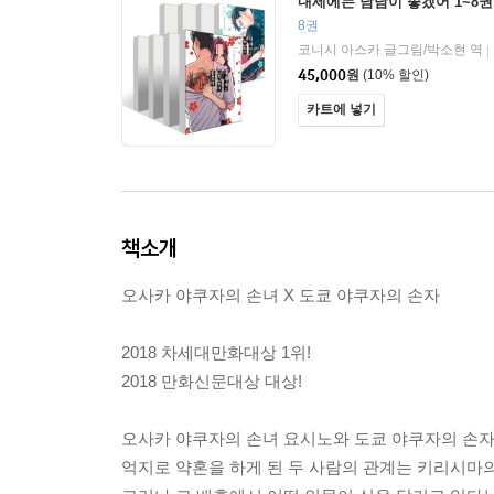
내세에는 남남이 좋겠어 1~8권
8권
코니시 아스카 글그림/박소현 역
|
45,000
원
(10% 할인)
카트에 넣기
책소개
오사카 야쿠자의 손녀 X 도쿄 야쿠자의 손자
2018 차세대만화대상 1위!
2018 만화신문대상 대상!
오사카 야쿠자의 손녀 요시노와 도쿄 야쿠자의 손자
억지로 약혼을 하게 된 두 사람의 관계는 키리시마