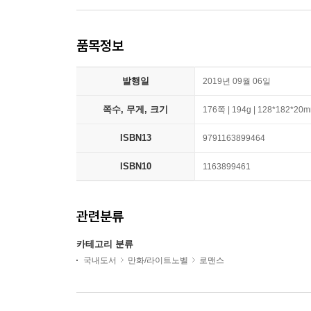
품목정보
발행일
2019년 09월 06일
쪽수, 무게, 크기
176쪽 | 194g | 128*182*20
ISBN13
9791163899464
ISBN10
1163899461
관련분류
카테고리 분류
국내도서
만화/라이트노벨
로맨스