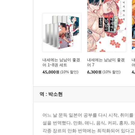
내세에는 남남이 좋겠
내세에는 남남이 좋겠
어 1~8권 세트
어 7
어
45,000
원
(10% 할인)
6,300
원
(10% 할인)
4
역 :
박소현
어느 날 문득 일본어 공부를 다시 시작, 취미를 
설을 번역했다. 만화, 애니, 음식, 커피, 홍차,
각종 장르의 만화 번역에는 최적화되어 있다고 