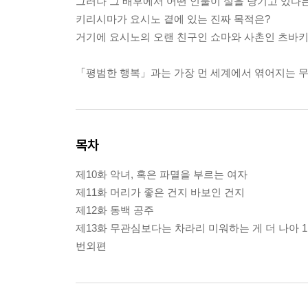
그러나 그 배후에서 어떤 인물이 실을 당기고 있다
키리시마가 요시노 곁에 있는 진짜 목적은?
거기에 요시노의 오랜 친구인 쇼마와 사촌인 츠바키
「평범한 행복」과는 가장 먼 세계에서 엮어지는 
목차
제10화 악녀, 혹은 파멸을 부르는 여자
제11화 머리가 좋은 건지 바보인 건지
제12화 동백 공주
제13화 무관심보다는 차라리 미워하는 게 더 나아 1
번외편