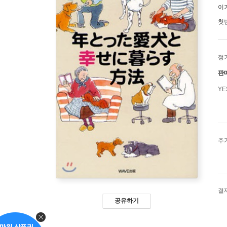
이
첫
정
판
Y
추
결
공유하기