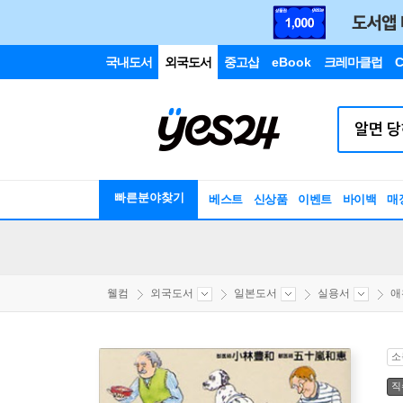
국내도서
외국도서
중고샵
eBook
크레마클럽
C
빠른분야찾기
베스트
신상품
이벤트
바이백
매
웰컴
외국도서
일본도서
실용서
애
소
직