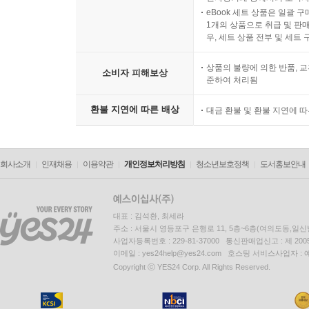
eBook 세트 상품은 일괄 
1개의 상품으로 취급 및 판매
우, 세트 상품 전부 및 세트
상품의 불량에 의한 반품, 교
소비자 피해보상
준하여 처리됨
환불 지연에 따른 배상
대금 환불 및 환불 지연에 
회사소개
인재채용
이용약관
개인정보처리방침
청소년보호정책
도서홍보안내
대표 : 김석환, 최세라
주소 : 서울시 영등포구 은행로 11, 5층~6층(여의도동,일신
사업자등록번호 : 229-81-37000 통신판매업신고 : 제 200
이메일 : yes24help@yes24.com 호스팅 서비스사업자 :
Copyright ⓒ YES24 Corp. All Rights Reserved.