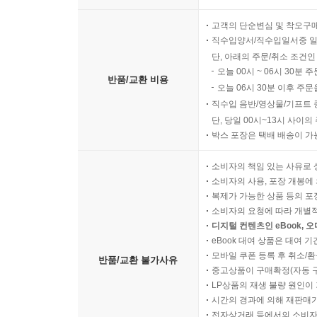
고객의 단순변심 및 착오구
직수입양서/직수입일서중 일
단, 아래의 주문/취소 조건인
오늘 00시 ~ 06시 30분 
반품/교환 비용
오늘 06시 30분 이후 주문
직수입 음반/영상물/기프트 
단, 당일 00시~13시 사이
박스 포장은 택배 배송이 가
소비자의 책임 있는 사유로 
소비자의 사용, 포장 개봉에 
복제가 가능한 상품 등의 포장을 
소비자의 요청에 따라 개별
디지털 컨텐츠인 eBook, 
eBook 대여 상품은 대여 기
모바일 쿠폰 등록 후 취소/환
반품/교환 불가사유
중고상품이 구매확정(자동 
LP상품의 재생 불량 원인이 기
시간의 경과에 의해 재판매가
전자상거래 등에서의 소비자