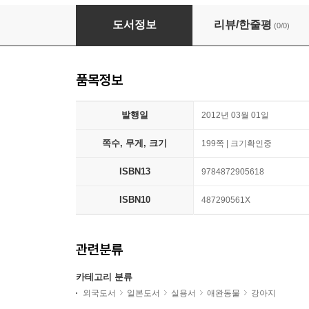
年とった愛犬と幸せに暮らす方法
도서정보
리뷰/한줄평
(0/0)
품목정보
발행일
2012년 03월 01일
쪽수, 무게, 크기
199쪽 | 크기확인중
ISBN13
9784872905618
ISBN10
487290561X
관련분류
카테고리 분류
외국도서
일본도서
실용서
애완동물
강아지