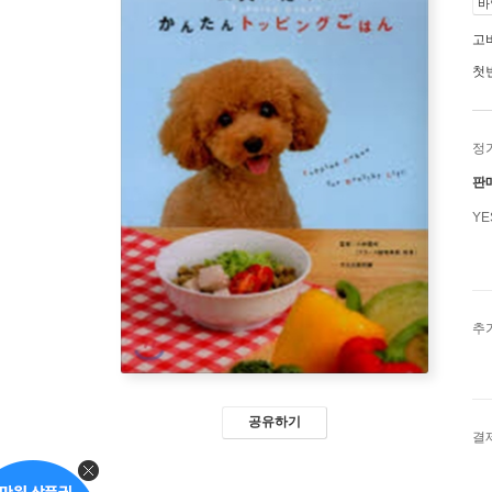
바
고
첫
정
판
Y
추
공유하기
결