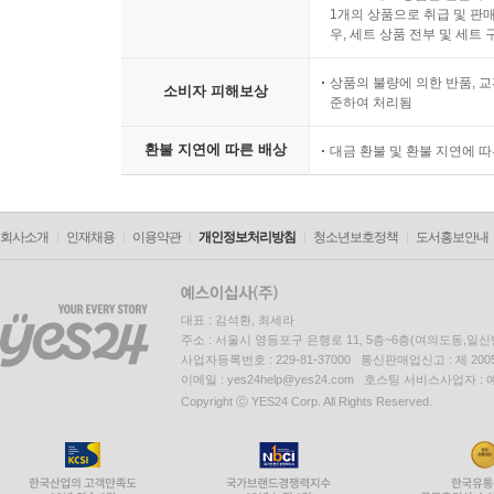
1개의 상품으로 취급 및 판매
우, 세트 상품 전부 및 세트
상품의 불량에 의한 반품, 교
소비자 피해보상
준하여 처리됨
환불 지연에 따른 배상
대금 환불 및 환불 지연에 
회사소개
인재채용
이용약관
개인정보처리방침
청소년보호정책
도서홍보안내
대표 : 김석환, 최세라
주소 : 서울시 영등포구 은행로 11, 5층~6층(여의도동,일신
사업자등록번호 : 229-81-37000 통신판매업신고 : 제 200
이메일 : yes24help@yes24.com 호스팅 서비스사업자 :
Copyright ⓒ YES24 Corp. All Rights Reserved.