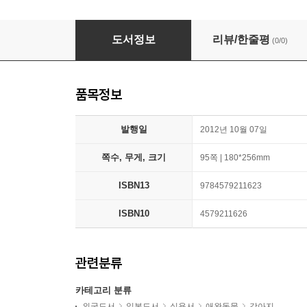
愛犬のためのかんたんトッピングごはん
도서정보
리뷰/한줄평
(0/0)
품목정보
발행일
2012년 10월 07일
쪽수, 무게, 크기
95쪽 | 180*256mm
ISBN13
9784579211623
ISBN10
4579211626
관련분류
카테고리 분류
외국도서
일본도서
실용서
애완동물
강아지