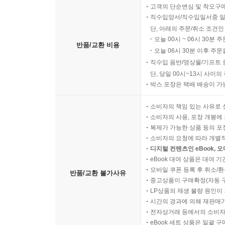
고객의 단순변심 및 착오구
직수입양서/직수입일서중 일
단, 아래의 주문/취소 조건인
오늘 00시 ~ 06시 30분 
반품/교환 비용
오늘 06시 30분 이후 주문
직수입 음반/영상물/기프트 
단, 당일 00시~13시 사이
박스 포장은 택배 배송이 가
소비자의 책임 있는 사유로 
소비자의 사용, 포장 개봉에 
복제가 가능한 상품 등의 포장을 
소비자의 요청에 따라 개별
디지털 컨텐츠인 eBook, 
eBook 대여 상품은 대여 기
모바일 쿠폰 등록 후 취소/환
반품/교환 불가사유
중고상품이 구매확정(자동 
LP상품의 재생 불량 원인이 기
시간의 경과에 의해 재판매가
전자상거래 등에서의 소비자
eBook 세트 상품은 일괄 