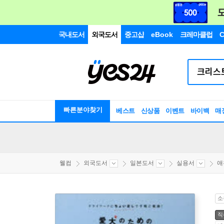
국내도서
외국도서
중고샵
eBook
크레마클럽
C
빠른분야찾기
베스트
신상품
이벤트
바이백
매
웰컴
외국도서
일본도서
실용서
애
소
직