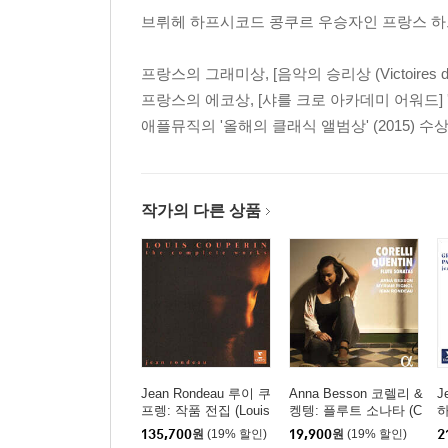
브뤼헤 하프시코드 콩쿠르 우승자인 프랑스 하
프랑스의 그래미상, [음악의 승리상 (Victoires de la M
프랑스의 에코상, [샤를 크로 아카데미 어워드] '
애플뮤직의 '올해의 클래식 앨범상' (2015) 수상
작가의 다른 상품
Jean Rondeau 루이 쿠
Anna Besson 코렐리 &
J
프렝: 작품 전집 (Louis
켕텡: 플루트 소나타 (C
하
Couperin: Complete W
orelli & Quentin: Flute
르
135,700
원
(19% 할인)
19,900
원
(19% 할인)
2
orks) [10CD 박스세트]
Sonatas)
(