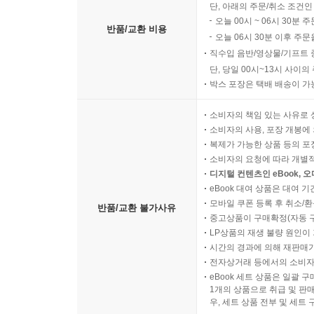
단, 아래의 주문/취소 조건인
오늘 00시 ~ 06시 30분 
반품/교환 비용
오늘 06시 30분 이후 주문
직수입 음반/영상물/기프트 
단, 당일 00시~13시 사이
박스 포장은 택배 배송이 가
소비자의 책임 있는 사유로 
소비자의 사용, 포장 개봉에 
복제가 가능한 상품 등의 포장을 
소비자의 요청에 따라 개별
디지털 컨텐츠인 eBook, 
eBook 대여 상품은 대여 기
모바일 쿠폰 등록 후 취소/환
반품/교환 불가사유
중고상품이 구매확정(자동 
LP상품의 재생 불량 원인이 기
시간의 경과에 의해 재판매가
전자상거래 등에서의 소비자
eBook 세트 상품은 일괄 
1개의 상품으로 취급 및 판매
우, 세트 상품 전부 및 세트