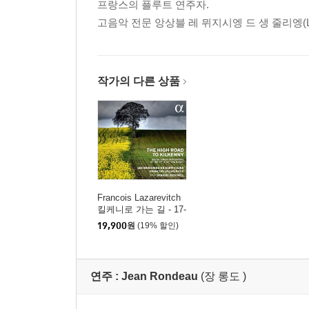
프랑스의 플루트 연주자.
고음악 전문 앙상블 레 뮈지시엥 드 생 줄리엥(Les Mu
작가의 다른 상품
Francois Lazarevitch
킬케니로 가는 길 - 17-
18세기 아일랜드의 노
19,900
원
(19% 할인)
래와 춤곡 (The High R
oad to Kilkenny - Gaeli
c Songs & Dances of t
he 17th & 18th Centuri
연주 :
Jean Rondeau
(장 롱도 )
es)