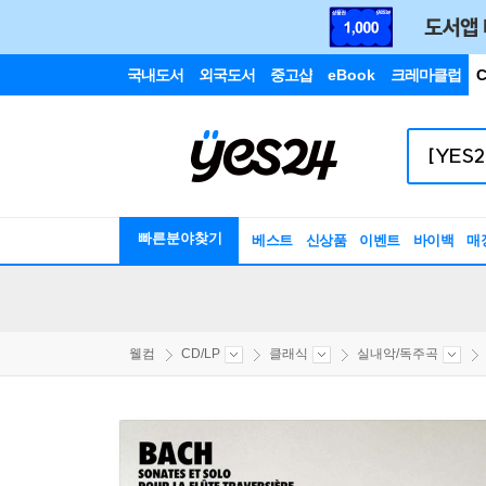
국내도서
외국도서
중고샵
eBook
크레마클럽
C
빠른분야찾기
베스트
신상품
이벤트
바이백
매
웰컴
CD/LP
클래식
실내악/독주곡