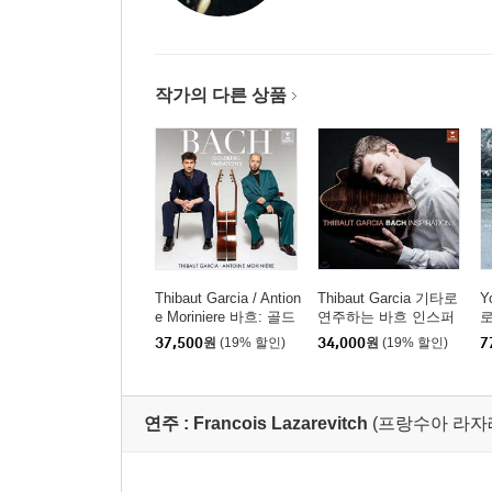
작가의 다른 상품
Thibaut Garcia / Antion
Thibaut Garcia 기타로
Y
e Moriniere 바흐: 골드
연주하는 바흐 인스퍼
로
베르크 변주곡 (Bach:
레이션 (Bach Inspiratio
p
37,500
원
(19% 할인)
34,000
원
(19% 할인)
7
Goldberg Variations) [S
ns) [UHQCD]
러
ACD Hybrid]
연주 :
Francois Lazarevitch
(프랑수아 라자