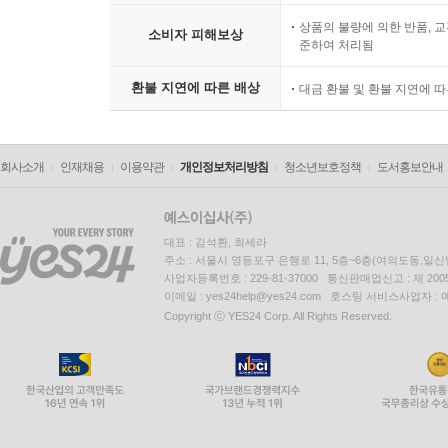
상품의 불량에 의한 반품, 교
소비자 피해보상
준하여 처리됨
환불 지연에 따른 배상
대금 환불 및 환불 지연에 
회사소개
인재채용
이용약관
개인정보처리방침
청소년보호정책
도서홍보안내
대표 : 김석환, 최세라
주소 : 서울시 영등포구 은행로 11, 5층~6층(여의도동,일신
사업자등록번호 : 229-81-37000 통신판매업신고 : 제 200
이메일 : yes24help@yes24.com 호스팅 서비스사업자 :
Copyright ⓒ YES24 Corp. All Rights Reserved.