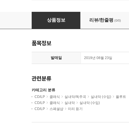
Francois Lazarevitch 바흐: 플루트 소나타 작품집 (B
상품정보
리뷰/한줄평
(0/0)
품목정보
발매일
2019년 08월 23일
관련분류
카테고리 분류
CD/LP
클래식
실내악/독주곡
실내악 (수입)
플루트
CD/LP
클래식
실내악
실내악 (수입)
CD/LP
스페셜샵
미리 듣기