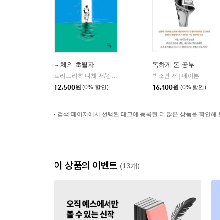
니체의 초월자
독하게 돈 공부
프리드리히 니체 저/김철 편역
히읏
박소연 저
메이븐
|
|
12,500
원
(0% 할인)
16,100
원
(0% 할인)
검색 페이지에서 선택된 태그에 등록된 더 많은 상품을 확인해 
이 상품의 이벤트
(13개)