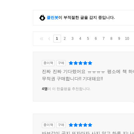
클린봇
이 부적절한 글을 감지 중입니다.
1
2
3
4
5
6
7
8
9
10
종이책
구매
진짜 진짜 기다렸어요 ㅠㅠㅠㅠ 평소에 책 
무적권 구매합니다!! 기대돼요!!
4명
이 이 한줄평을 추천합니다.
종이책
구매
바보같이 공지 뜨자마자 사지 않고 하루 지나