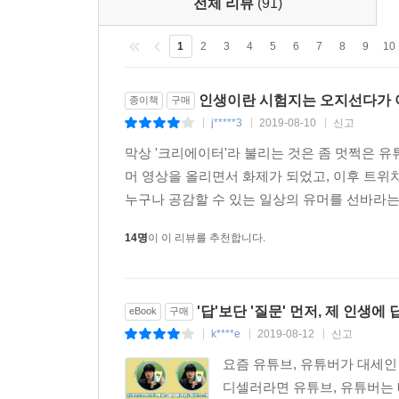
전체 리뷰
(91)
1
2
3
4
5
6
7
8
9
10
인생이란 시험지는 오지선다가
종이책
구매
j*****3
2019-08-10
신고
|
|
|
막상 '크리에이터'라 불리는 것은 좀 멋쩍은 유
머 영상을 올리면서 화제가 되었고, 이후 트위
누구나 공감할 수 있는 일상의 유머를 선바라는인
14명
이 이 리뷰를 추천합니다.
'답'보단 '질문' 먼저, 제 인생에
eBook
구매
k****e
2019-08-12
신고
|
|
|
요즘 유튜브, 유튜버가 대세인
디셀러라면 유튜브, 유튜버는 