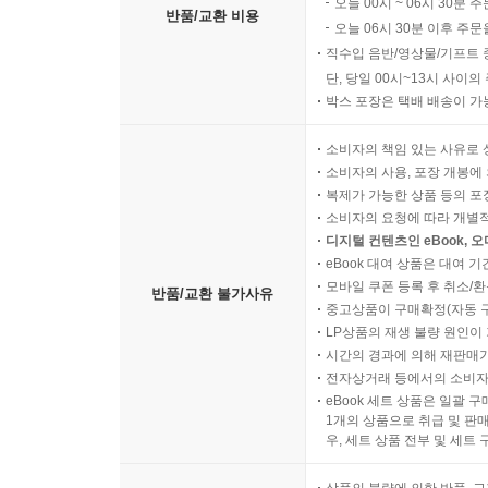
오늘 00시 ~ 06시 30분 
반품/교환 비용
오늘 06시 30분 이후 주문
직수입 음반/영상물/기프트 
단, 당일 00시~13시 사이
박스 포장은 택배 배송이 가
소비자의 책임 있는 사유로 
소비자의 사용, 포장 개봉에 
복제가 가능한 상품 등의 포장을 
소비자의 요청에 따라 개별
디지털 컨텐츠인 eBook, 
eBook 대여 상품은 대여 기
모바일 쿠폰 등록 후 취소/환
반품/교환 불가사유
중고상품이 구매확정(자동 
LP상품의 재생 불량 원인이 기
시간의 경과에 의해 재판매가
전자상거래 등에서의 소비자
eBook 세트 상품은 일괄 
1개의 상품으로 취급 및 판매
우, 세트 상품 전부 및 세트