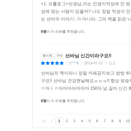
<1. 프롤로그>선생님,저는 인생이적성에 안 맞
성에 맞는 사람이 있을까? 나도 정말 적성이 안
는 선바의 이야기- 가 아니라, 그의 책을 읽은 나
6명
이 이 리뷰를 추천합니다.
선바님 신간이라구요!!
종이책
구매
z****k
2019-07-12
신고
|
|
|
선바님의 책이라니 정말 카페공지보고 방방 뛰
구요!! 선바님 건강맨날해요ㅠㅠㅠ!! 항상 
ㅇ아ㅏㅇ아아아아아아아 150자 넘 길어 신간 
6명
이 이 리뷰를 추천합니다.
1
2
3
4
5
6
7
8
9
10