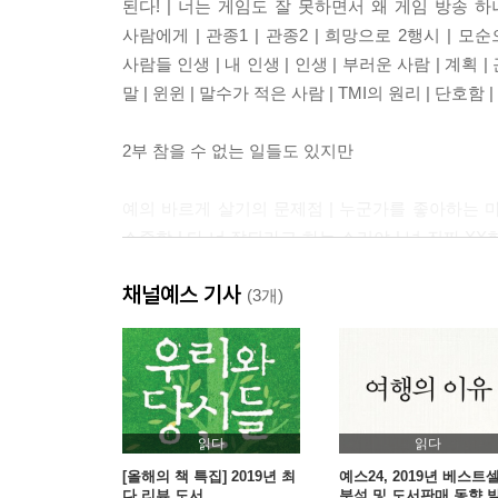
된다! | 너는 게임도 잘 못하면서 왜 게임 방송 하
사람에게 | 관종1 | 관종2 | 희망으로 2행시 | 모순
사람들 인생 | 내 인생 | 인생 | 부러운 사람 | 계획 
말 | 윈윈 | 말수가 적은 사람 | TMI의 원리 | 단호함
2부 참을 수 없는 일들도 있지만
예의 바르게 살기의 문제점 | 누군가를 좋아하는 마음
소중함 | 다 너 잘되라고 하는 소리야 | 넌 진짜 XX한
말싸움 할 때 제일 얄미운 사람 1 | 말싸움 할 때 제일
채널예스 기사
좋아하면 손해 | 욕인 거 같은데 칭찬인 말 | 별 거
(3개)
착하면 호구입니까? | 선행을 베푸는 게 뭔데? | 좋
3부 도움이 될지 모르겠는 TMI
인간관계 잘하는 법 1 | 인간관계 잘하는 법 2 | 말
읽다
읽다
유형 | 선바의 소소한 인생 꿀팁 | 제 인생에 답이 없
[올해의 책 특집] 2019년 최
예스24, 2019년 베스트
다 리뷰 도서
분석 및 도서판매 동향 
1인 크리에이터라는 말 | 1인 크리에이터를 꿈꾸