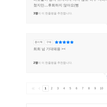
쳤지만....후회하지 않아요(뻥
3명
이 이 한줄평을 추천합니다.
종이책
구매
희희 넘 기대돼용 ><
2명
이 이 한줄평을 추천합니다.
1
2
3
4
5
6
7
8
9
10