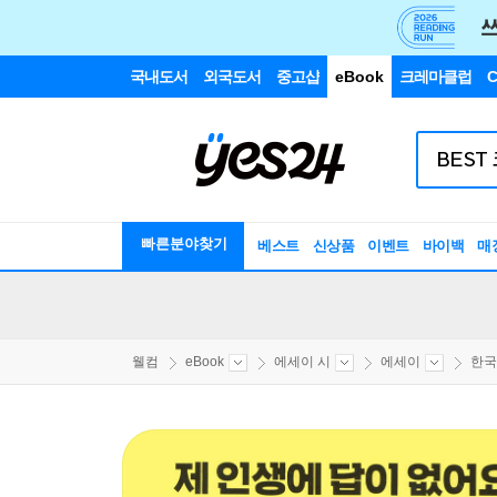
국내도서
외국도서
중고샵
eBook
크레마클럽
C
빠른분야찾기
베스트
신상품
이벤트
바이백
매
웰컴
eBook
에세이 시
에세이
한국