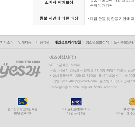
상품의 불량에 의한 반품, 교
소비자 피해보상
준하여 처리됨
환불 지연에 따른 배상
대금 환불 및 환불 지연에 
회사소개
인재채용
이용약관
개인정보처리방침
청소년보호정책
도서홍보안내
대표 : 김석환, 최세라
주소 : 서울시 영등포구 은행로 11, 5층~6층(여의도동,일신
사업자등록번호 : 229-81-37000 통신판매업신고 : 제 200
이메일 : yes24help@yes24.com 호스팅 서비스사업자 :
Copyright ⓒ YES24 Corp. All Rights Reserved.