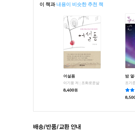
이 책과
내용이 비슷한 추천 책
어설픔
밤 열
이기웅 저
조화로운삶
조기준
|
8,400
원
8,50
배송/반품/교환 안내