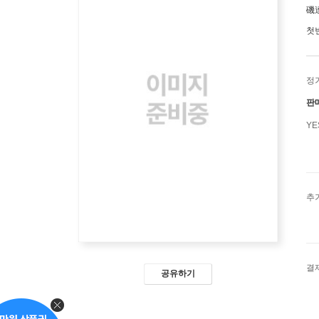
磯
첫
정
판
Y
추
결
공유하기