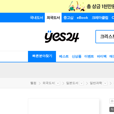
국내도서
외국도서
중고샵
eBook
크레마클럽
C
빠른분야찾기
베스트
신상품
이벤트
바이백
매
웰컴
외국도서
일본도서
일반과학
소
직