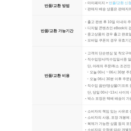
마이페이지 >
반품/교환 신청
반품/교환 방법
판매자 배송 상품은 판매자와
출고 완료 후 10일 이내의 
디지털 콘텐츠인 eBook의 
반품/교환 가능기간
중고상품의 경우 출고 완료일
모바일 쿠폰의 경우 유효기간(
고객의 단순변심 및 착오구
직수입양서/직수입일서중 일
단, 아래의 주문/취소 조건인
오늘 00시 ~ 06시 30분 
반품/교환 비용
오늘 06시 30분 이후 주문
직수입 음반/영상물/기프트 
단, 당일 00시~13시 사이
박스 포장은 택배 배송이 가
소비자의 책임 있는 사유로 
소비자의 사용, 포장 개봉에 
복제가 가능한 상품 등의 포장을 
소비자의 요청에 따라 개별