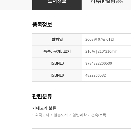
도서정보
리뷰/한줄평
(0/0)
품목정보
발행일
2008년 07월 01일
쪽수, 무게, 크기
216쪽 | 210*210mm
ISBN13
9784822266530
ISBN10
4822266532
관련분류
카테고리 분류
외국도서
일본도서
일반과학
건축/토목