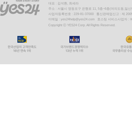
대표 : 김석환, 최세라
주소 : 서울시 영등포구 은행로 11, 5층~6층(여의도동,일신
사업자등록번호 : 229-81-37000 통신판매업신고 : 제 200
이메일 : yes24help@yes24.com 호스팅 서비스사업자 :
Copyright ⓒ YES24 Corp. All Rights Reserved.