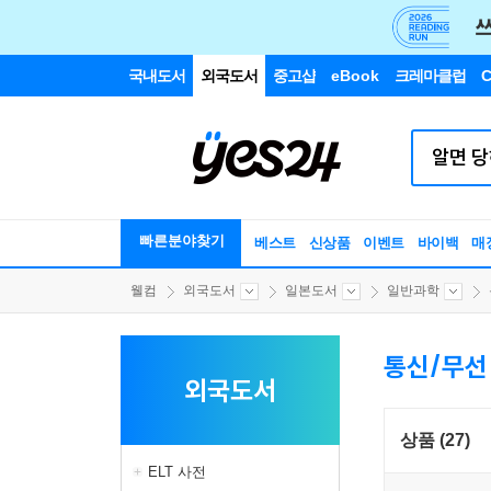
국내도서
외국도서
중고샵
eBook
크레마클럽
C
빠른분야찾기
베스트
신상품
이벤트
바이백
매
웰컴
외국도서
일본도서
일반과학
통신/무선
외국도서
상품 (27)
ELT 사전