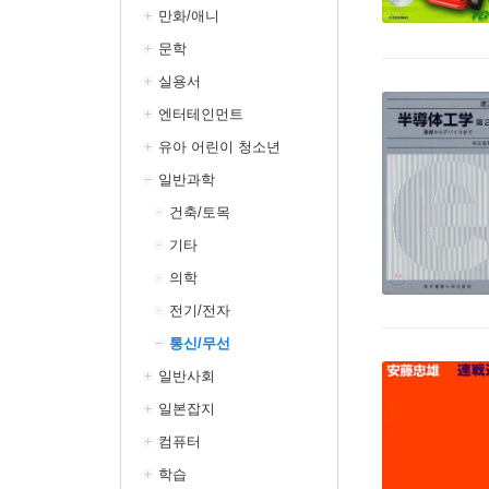
만화/애니
문학
실용서
엔터테인먼트
유아 어린이 청소년
일반과학
건축/토목
기타
의학
전기/전자
통신/무선
일반사회
일본잡지
컴퓨터
학습