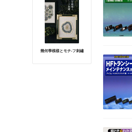
幾何學模樣とモチ-フ刺繡