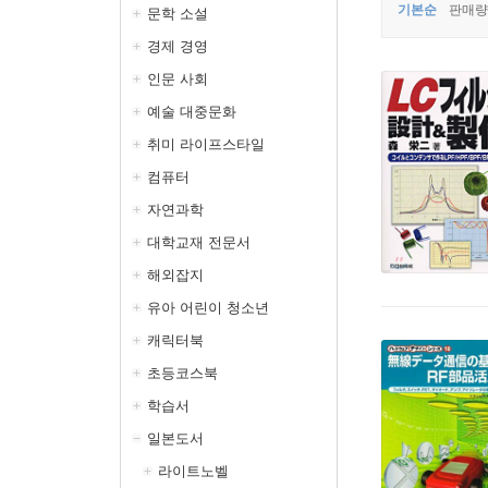
기본순
판매량
문학 소설
경제 경영
인문 사회
예술 대중문화
취미 라이프스타일
컴퓨터
자연과학
대학교재 전문서
해외잡지
유아 어린이 청소년
캐릭터북
초등코스북
학습서
일본도서
라이트노벨